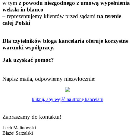
w tym
z powodu niezgodnego z umową wypełnienia
weksla in blanco
– reprezentujemy klientów przed sądami
na terenie
całej Polski
Dla czytelników bloga kancelaria oferuje korzystne
warunki współpracy.
Jak uzyskać pomoc?
Napisz maila, odpowiemy niezwłocznie:
kliknij, aby wejść na stronę kancelarii
Zapraszamy do kontaktu!
Lech Malinowski
Błażej Sarzalski