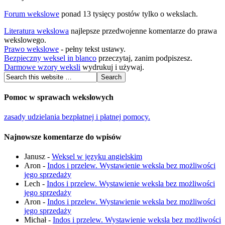
Forum wekslowe
ponad 13 tysięcy postów tylko o wekslach.
Literatura wekslowa
najlepsze przedwojenne komentarze do prawa
wekslowego.
Prawo wekslowe
- pełny tekst ustawy.
Bezpieczny weksel in blanco
przeczytaj, zanim podpiszesz.
Darmowe wzory weksli
wydrukuj i używaj.
Pomoc w sprawach wekslowych
zasady udzielania bezpłatnej i płatnej pomocy.
Najnowsze komentarze do wpisów
Janusz
-
Weksel w języku angielskim
Aron
-
Indos i przelew. Wystawienie weksla bez możliwości
jego sprzedaży
Lech
-
Indos i przelew. Wystawienie weksla bez możliwości
jego sprzedaży
Aron
-
Indos i przelew. Wystawienie weksla bez możliwości
jego sprzedaży
Michał
-
Indos i przelew. Wystawienie weksla bez możliwości