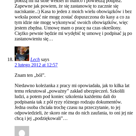
położą mi na stole weksel in blanco i powiedzą podpisz.
Zapewne jak powiem, że się zastanowię to zacznie się
naciskanie..:) Kasa to jeden z moich wielu obowiązków i bez
weksla ponoć nie mogę zostać dopuszczona do kasy a co za
tym idzie nie mogę wykonywać swoich obowiązków, więc
jestem zbędna. Umowę mam o pracę na czas określony.
Ciężko pewnie będzie mi wydębić tę umowę i podpisać ją po
zastanowieniu się…
Lech
says
2 lutego 2012 at 12:57
Znam ten „ból”.
Niedawno koleżanka z pracy mi opowiadała, jak to kilka lat
temu rekrutował „poważny” zakład ubezpieczeń. Szkolili
ludzi, a potem pod koniec szkolenia każdemu dali do
podpisania tak z pół ryzy różnego rodzaju dokumentów.
Jedna osoba chciała trochę czasu na przeczytanie, to jej
odpowiedzieli, że skoro nie ma do nich zaufania, to oni jej nie
chcą i jej „podziękowali”…