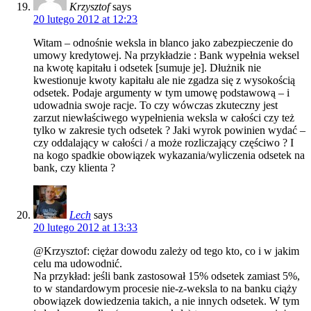
Krzysztof
says
20 lutego 2012 at 12:23
Witam – odnośnie weksla in blanco jako zabezpieczenie do
umowy kredytowej. Na przykładzie : Bank wypełnia weksel
na kwotę kapitału i odsetek [sumuje je]. Dłużnik nie
kwestionuje kwoty kapitału ale nie zgadza się z wysokością
odsetek. Podaje argumenty w tym umowę podstawową – i
udowadnia swoje racje. To czy wówczas zkuteczny jest
zarzut niewłaściwego wypełnienia weksla w całości czy też
tylko w zakresie tych odsetek ? Jaki wyrok powinien wydać –
czy oddalający w całości / a może rozliczający częściwo ? I
na kogo spadkie obowiązek wykazania/wyliczenia odsetek na
bank, czy klienta ?
Lech
says
20 lutego 2012 at 13:33
@Krzysztof: ciężar dowodu zależy od tego kto, co i w jakim
celu ma udowodnić.
Na przykład: jeśli bank zastosował 15% odsetek zamiast 5%,
to w standardowym procesie nie-z-weksla to na banku ciąży
obowiązek dowiedzenia takich, a nie innych odsetek. W tym