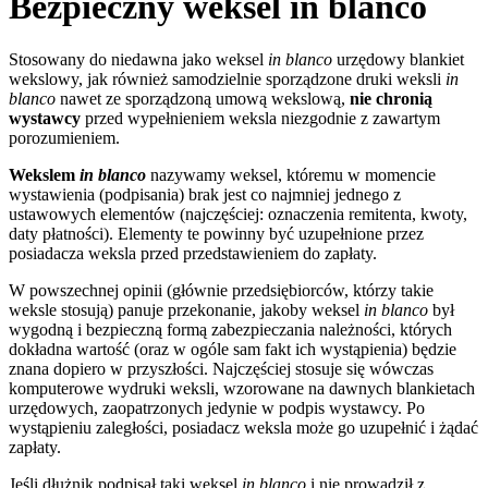
Bezpieczny weksel in blanco
Stosowany do niedawna jako weksel
in blanco
urzędowy blankiet
wekslowy, jak również samodzielnie sporządzone druki weksli
in
blanco
nawet ze sporządzoną umową wekslową,
nie chronią
wystawcy
przed wypełnieniem weksla niezgodnie z zawartym
porozumieniem.
Wekslem
in blanco
nazywamy weksel, któremu w momencie
wystawienia (podpisania) brak jest co najmniej jednego z
ustawowych elementów (najczęściej: oznaczenia remitenta, kwoty,
daty płatności). Elementy te powinny być uzupełnione przez
posiadacza weksla przed przedstawieniem do zapłaty.
W powszechnej opinii (głównie przedsiębiorców, którzy takie
weksle stosują) panuje przekonanie, jakoby weksel
in blanco
był
wygodną i bezpieczną formą zabezpieczania należności, których
dokładna wartość (oraz w ogóle sam fakt ich wystąpienia) będzie
znana dopiero w przyszłości. Najczęściej stosuje się wówczas
komputerowe wydruki weksli, wzorowane na dawnych blankietach
urzędowych, zaopatrzonych jedynie w podpis wystawcy. Po
wystąpieniu zaległości, posiadacz weksla może go uzupełnić i żądać
zapłaty.
Jeśli dłużnik podpisał taki weksel
in blanco
i nie prowadził z