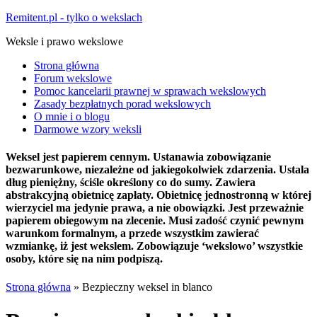
Remitent.pl - tylko o wekslach
Weksle i prawo wekslowe
Strona główna
Forum wekslowe
Pomoc kancelarii prawnej w sprawach wekslowych
Zasady bezpłatnych porad wekslowych
O mnie i o blogu
Darmowe wzory weksli
Weksel jest papierem cennym. Ustanawia zobowiązanie
bezwarunkowe, niezależne od jakiegokolwiek zdarzenia. Ustala
dług pieniężny, ściśle określony co do sumy. Zawiera
abstrakcyjną obietnicę zapłaty. Obietnicę jednostronną w której
wierzyciel ma jedynie prawa, a nie obowiązki. Jest przeważnie
papierem obiegowym na zlecenie. Musi zadość czynić pewnym
warunkom formalnym, a przede wszystkim zawierać
wzmiankę, iż jest wekslem. Zobowiązuje ‘wekslowo’ wszystkie
osoby, które się na nim podpiszą.
Strona główna
»
Bezpieczny weksel in blanco