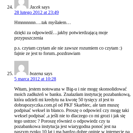
Jacek
says
28 lutego 2012 at 23:49
Hmnnnnnn….tak myślałem…
dzięki za odpowiedź…jakby potwierdzającą moje
przypuszczenia
p.s. czytam czytam ale nie zawsze rozumiem co czytam :)
fajnie ze jest to forum..pozdrawiam
bozena
says
5 marca 2012 at 10:28
Witam, jestem notowana w Big-u i nie mogę skonsolidować
moich zadłużeń w banku. Znalazłam instytucję pozabankową,
która udzieli mi kredytu na kwotę 50 tysięcy zł jest to
dobrapozyczka.com.pl od PKF Skarbiec, ale tam muszę
podpisać weksel in blanco. Proszę o odpowieź czy mogę taki
weksel podpisać ,a jeśli nie to dlaczego co mi grozi i jak się
tego ustrzec ? Poroszę również o odpowiedz czy ta
pozabankowa instytucja jest wiarygodna ponoć jest na
naszym rynku 10 lat i ma bardzo dobre opinie w internecie na