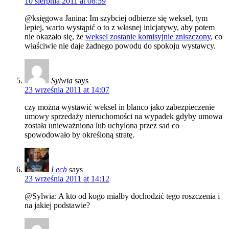
10 sierpnia 2011 at 08:59
@księgowa Janina: Im szybciej odbierze się weksel, tym
lepiej, warto wystąpić o to z własnej inicjatywy, aby potem
nie okazało się, że
weksel zostanie komisyjnie zniszczony
, co
właściwie nie daje żadnego powodu do spokoju wystawcy.
Sylwia
says
23 września 2011 at 14:07
czy można wystawić weksel in blanco jako zabezpieczenie
umowy sprzedaży nieruchomości na wypadek gdyby umowa
została unieważniona lub uchylona przez sad co
spowodowało by określoną stratę.
Lech
says
23 września 2011 at 14:12
@Sylwia: A kto od kogo miałby dochodzić tego roszczenia i
na jakiej podstawie?