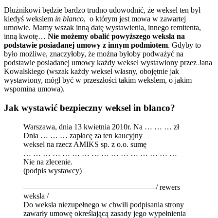
Dłużnikowi będzie bardzo trudno udowodnić, że weksel ten był
kiedyś wekslem
in blanco
, o którym jest mowa w zawartej
umowie. Mamy wszak inną datę wystawienia, innego remitenta,
inną kwotę…
Nie możemy obalić powyższego weksla na
podstawie posiadanej umowy z innym podmiotem
. Gdyby to
było możliwe, znaczyłoby, że można byłoby podważyć na
podstawie posiadanej umowy każdy weksel wystawiony przez Jana
Kowalskiego (wszak każdy weksel własny, obojętnie jak
wystawiony, mógł być w przeszłości takim wekslem, o jakim
wspomina umowa).
Jak wystawić bezpieczny weksel in blanco?
Warszawa, dnia 13 kwietnia 2010r. Na … … … zł
Dnia … … … zapłacę za ten kaucyjny
weksel na rzecz AMIKS sp. z o.o. sumę
… … … … … … … … … … … … … … … …
Nie na zlecenie.
(podpis wystawcy)
—————————————————/ rewers
weksla /
Do weksla niezupełnego w chwili podpisania strony
zawarły umowę określającą zasady jego wypełnienia