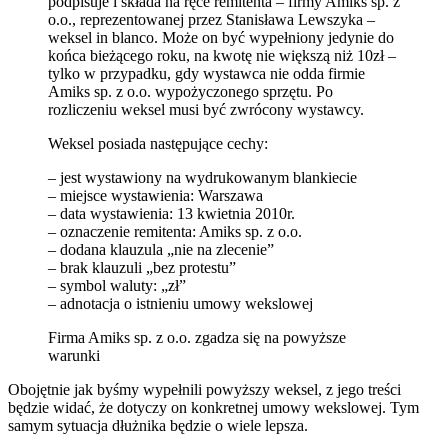
podpisuje i składa na ręce remitenta – firmy Amiks sp. z
o.o., reprezentowanej przez Stanisława Lewszyka –
weksel in blanco. Może on być wypełniony jedynie do
końca bieżącego roku, na kwotę nie większą niż 10zł –
tylko w przypadku, gdy wystawca nie odda firmie
Amiks sp. z o.o. wypożyczonego sprzętu. Po
rozliczeniu weksel musi być zwrócony wystawcy.
Weksel posiada następujące cechy:
– jest wystawiony na wydrukowanym blankiecie
– miejsce wystawienia: Warszawa
– data wystawienia: 13 kwietnia 2010r.
– oznaczenie remitenta: Amiks sp. z o.o.
– dodana klauzula „nie na zlecenie”
– brak klauzuli „bez protestu”
– symbol waluty: „zł”
– adnotacja o istnieniu umowy wekslowej
Firma Amiks sp. z o.o. zgadza się na powyższe
warunki
Obojętnie jak byśmy wypełnili powyższy weksel, z jego treści
będzie widać, że dotyczy on konkretnej umowy wekslowej. Tym
samym sytuacja dłużnika będzie o wiele lepsza.