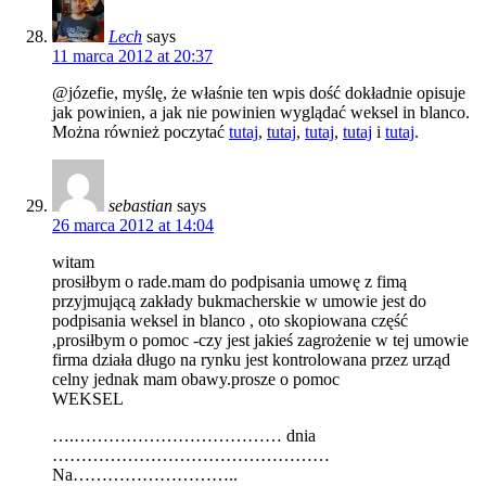
Lech
says
11 marca 2012 at 20:37
@józefie, myślę, że właśnie ten wpis dość dokładnie opisuje
jak powinien, a jak nie powinien wyglądać weksel in blanco.
Można również poczytać
tutaj
,
tutaj
,
tutaj
,
tutaj
i
tutaj
.
sebastian
says
26 marca 2012 at 14:04
witam
prosiłbym o rade.mam do podpisania umowę z fimą
przyjmującą zakłady bukmacherskie w umowie jest do
podpisania weksel in blanco , oto skopiowana część
,prosiłbym o pomoc -czy jest jakieś zagrożenie w tej umowie
firma działa długo na rynku jest kontrolowana przez urząd
celny jednak mam obawy.prosze o pomoc
WEKSEL
….……………………………… dnia
…………………………………………
Na………………………..