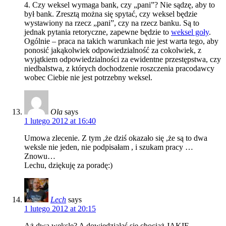
4. Czy weksel wymaga bank, czy „pani”? Nie sądzę, aby to
był bank. Zresztą można się spytać, czy weksel będzie
wystawiony na rzecz „pani”, czy na rzecz banku. Są to
jednak pytania retoryczne, zapewne będzie to
weksel goły
.
Ogólnie – praca na takich warunkach nie jest warta tego, aby
ponosić jakąkolwiek odpowiedzialność za cokolwiek, z
wyjątkiem odpowiedzialności za ewidentne przestępstwa, czy
niedbalstwa, z których dochodzenie roszczenia pracodawcy
wobec Ciebie nie jest potrzebny weksel.
Ola
says
1 lutego 2012 at 16:40
Umowa zlecenie. Z tym ,że dziś okazało się ,że są to dwa
weksle nie jeden, nie podpisałam , i szukam pracy …
Znowu…
Lechu, dziękuję za poradę:)
Lech
says
1 lutego 2012 at 20:15
Aż dwa weksle? A dowiedziałaś się chociaż JAKIE