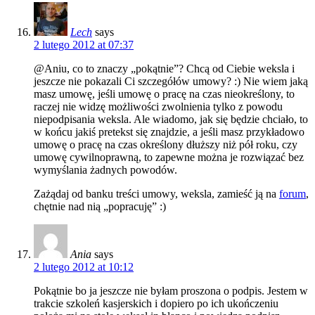
Lech
says
2 lutego 2012 at 07:37
@Aniu, co to znaczy „pokątnie”? Chcą od Ciebie weksla i
jeszcze nie pokazali Ci szczegółów umowy? :) Nie wiem jaką
masz umowę, jeśli umowę o pracę na czas nieokreślony, to
raczej nie widzę możliwości zwolnienia tylko z powodu
niepodpisania weksla. Ale wiadomo, jak się będzie chciało, to
w końcu jakiś pretekst się znajdzie, a jeśli masz przykładowo
umowę o pracę na czas określony dłuższy niż pół roku, czy
umowę cywilnoprawną, to zapewne można je rozwiązać bez
wymyślania żadnych powodów.
Zażądaj od banku treści umowy, weksla, zamieść ją na
forum
,
chętnie nad nią „popracuję” :)
Ania
says
2 lutego 2012 at 10:12
Pokątnie bo ja jeszcze nie byłam proszona o podpis. Jestem w
trakcie szkoleń kasjerskich i dopiero po ich ukończeniu