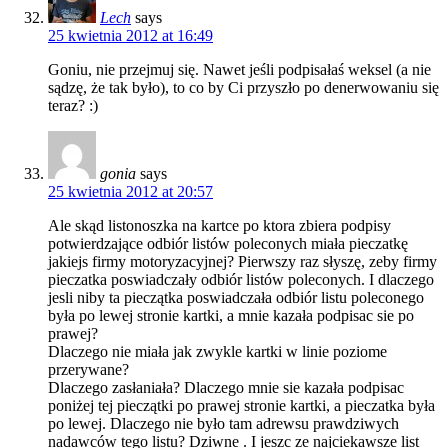
Lech
says
25 kwietnia 2012 at 16:49
Goniu, nie przejmuj się. Nawet jeśli podpisałaś weksel (a nie
sądzę, że tak było), to co by Ci przyszło po denerwowaniu się
teraz? :)
gonia
says
25 kwietnia 2012 at 20:57
Ale skąd listonoszka na kartce po ktora zbiera podpisy
potwierdzające odbiór listów poleconych miała pieczatkę
jakiejs firmy motoryzacyjnej? Pierwszy raz słyszę, zeby firmy
pieczatka poswiadczały odbiór listów poleconych. I dlaczego
jesli niby ta pieczątka poswiadczała odbiór listu poleconego
była po lewej stronie kartki, a mnie kazała podpisac sie po
prawej?
Dlaczego nie miała jak zwykle kartki w linie poziome
przerywane?
Dlaczego zasłaniała? Dlaczego mnie sie kazała podpisac
poniżej tej pieczątki po prawej stronie kartki, a pieczatka była
po lewej. Dlaczego nie było tam adrewsu prawdziwych
nadawców tego listu? Dziwne . I jeszc ze najciekawsze list