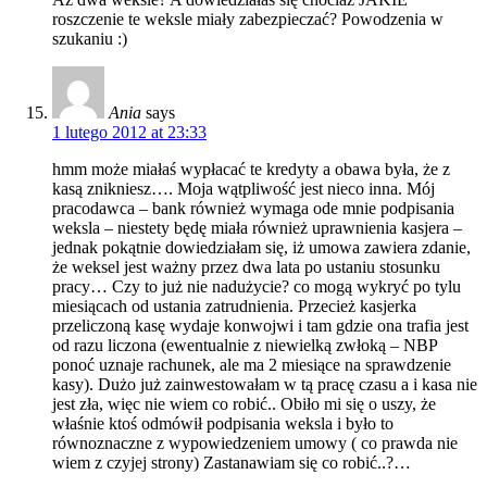
roszczenie te weksle miały zabezpieczać? Powodzenia w
szukaniu :)
Ania
says
1 lutego 2012 at 23:33
hmm może miałaś wypłacać te kredyty a obawa była, że z
kasą znikniesz…. Moja wątpliwość jest nieco inna. Mój
pracodawca – bank również wymaga ode mnie podpisania
weksla – niestety będę miała również uprawnienia kasjera –
jednak pokątnie dowiedziałam się, iż umowa zawiera zdanie,
że weksel jest ważny przez dwa lata po ustaniu stosunku
pracy… Czy to już nie nadużycie? co mogą wykryć po tylu
miesiącach od ustania zatrudnienia. Przecież kasjerka
przeliczoną kasę wydaje konwojwi i tam gdzie ona trafia jest
od razu liczona (ewentualnie z niewielką zwłoką – NBP
ponoć uznaje rachunek, ale ma 2 miesiące na sprawdzenie
kasy). Dużo już zainwestowałam w tą pracę czasu a i kasa nie
jest zła, więc nie wiem co robić.. Obiło mi się o uszy, że
właśnie ktoś odmówił podpisania weksla i było to
równoznaczne z wypowiedzeniem umowy ( co prawda nie
wiem z czyjej strony) Zastanawiam się co robić..?…