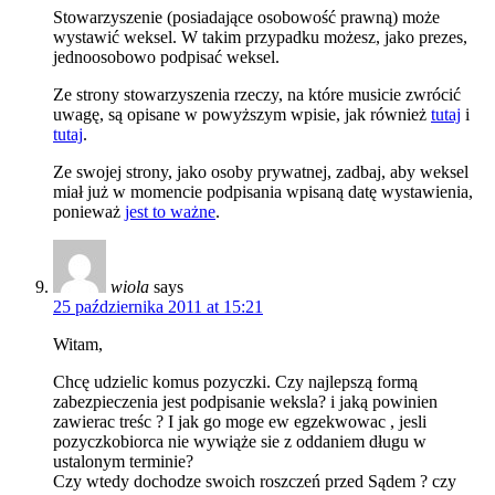
Stowarzyszenie (posiadające osobowość prawną) może
wystawić weksel. W takim przypadku możesz, jako prezes,
jednoosobowo podpisać weksel.
Ze strony stowarzyszenia rzeczy, na które musicie zwrócić
uwagę, są opisane w powyższym wpisie, jak również
tutaj
i
tutaj
.
Ze swojej strony, jako osoby prywatnej, zadbaj, aby weksel
miał już w momencie podpisania wpisaną datę wystawienia,
ponieważ
jest to ważne
.
wiola
says
25 października 2011 at 15:21
Witam,
Chcę udzielic komus pozyczki. Czy najlepszą formą
zabezpieczenia jest podpisanie weksla? i jaką powinien
zawierac treśc ? I jak go moge ew egzekwowac , jesli
pozyczkobiorca nie wywiąże sie z oddaniem długu w
ustalonym terminie?
Czy wtedy dochodze swoich roszczeń przed Sądem ? czy