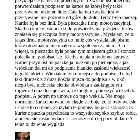
przykleja sie na listach poleconych. TZwykle list polecony
potwierdzałam podpisem na kartce na której były takie
przerywane poziome linie. Cała kartka zwykle jest w
przerywane lnie poziome od góry do dołu. Teraz było inaczej.
Kartka była bez linii. Była pieczątka firmy motoryzacyjnej.
Skąd na kartce listonoszki do potwierdzania przyjęcia listów
znalazła się pieczątka firmy motoryzacyjnej. Myslałam, ze to
jakas firma motoryzacyjna do mnie cos wysłała, ale pismo,
które otrzymałam nie miało nic wspólnego z autami. Co
więcej, ta pieczątka była ponad tym miejscem gdzie listonosz
poleciła mi podpisać się. Kiedys miałam podobna sprawę.
Kurier przyniósł mi paczke ja poszłam po pieniądze, a jak
wróciłam dał mi do podpisania blankiet zasłonił wiekszosć
tego blankietu. Widziałam tylko miejsce do podpisu. To był
taki druczek z z duza ilościa mijsca do podpisu a w okół
niego była niebieska cienka obwódka z zaokrąglonym
rogiem. Teraz dostaje świra, że mogli mi podłożyć weksel do
podpisu. A potem np umowe do tego weksla. Nie mogę
normalnie funkcjonować bo ciagle sie boję, że to były weksle
i strace to co mam. Złozyłam te podpisy bo jak listonosz czy
kurier z paczka przychodza to wszystko szybko szybko robię,
a potem sie zastanawiam. Listonoszce do tej pory ufałam. A
teraz to dziwnie wygląda.