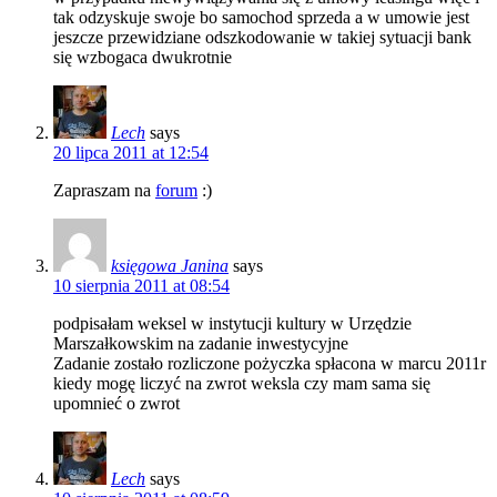
tak odzyskuje swoje bo samochod sprzeda a w umowie jest
jeszcze przewidziane odszkodowanie w takiej sytuacji bank
się wzbogaca dwukrotnie
Lech
says
20 lipca 2011 at 12:54
Zapraszam na
forum
:)
księgowa Janina
says
10 sierpnia 2011 at 08:54
podpisałam weksel w instytucji kultury w Urzędzie
Marszałkowskim na zadanie inwestycyjne
Zadanie zostało rozliczone pożyczka spłacona w marcu 2011r
kiedy mogę liczyć na zwrot weksla czy mam sama się
upomnieć o zwrot
Lech
says