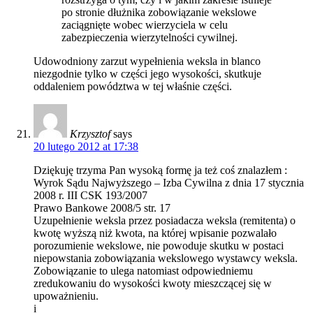
po stronie dłużnika zobowiązanie wekslowe
zaciągnięte wobec wierzyciela w celu
zabezpieczenia wierzytelności cywilnej.
Udowodniony zarzut wypełnienia weksla in blanco
niezgodnie tylko w części jego wysokości, skutkuje
oddaleniem powództwa w tej właśnie części.
Krzysztof
says
20 lutego 2012 at 17:38
Dziękuję trzyma Pan wysoką formę ja też coś znalazłem :
Wyrok Sądu Najwyższego – Izba Cywilna z dnia 17 stycznia
2008 r. III CSK 193/2007
Prawo Bankowe 2008/5 str. 17
Uzupełnienie weksla przez posiadacza weksla (remitenta) o
kwotę wyższą niż kwota, na której wpisanie pozwalało
porozumienie wekslowe, nie powoduje skutku w postaci
niepowstania zobowiązania wekslowego wystawcy weksla.
Zobowiązanie to ulega natomiast odpowiedniemu
zredukowaniu do wysokości kwoty mieszczącej się w
upoważnieniu.
i