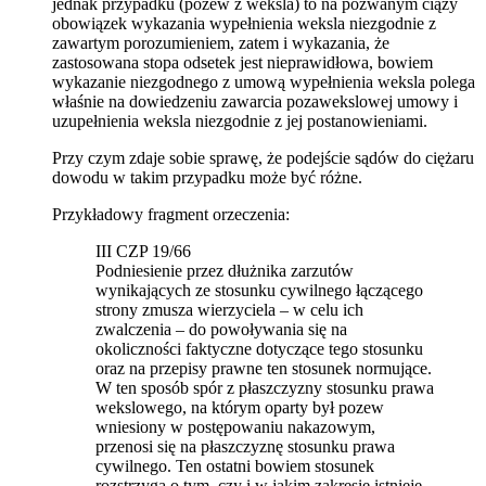
jednak przypadku (pozew z weksla) to na pozwanym ciąży
obowiązek wykazania wypełnienia weksla niezgodnie z
zawartym porozumieniem, zatem i wykazania, że
zastosowana stopa odsetek jest nieprawidłowa, bowiem
wykazanie niezgodnego z umową wypełnienia weksla polega
właśnie na dowiedzeniu zawarcia pozawekslowej umowy i
uzupełnienia weksla niezgodnie z jej postanowieniami.
Przy czym zdaje sobie sprawę, że podejście sądów do ciężaru
dowodu w takim przypadku może być różne.
Przykładowy fragment orzeczenia:
III CZP 19/66
Podniesienie przez dłużnika zarzutów
wynikających ze stosunku cywilnego łączącego
strony zmusza wierzyciela – w celu ich
zwalczenia – do powoływania się na
okoliczności faktyczne dotyczące tego stosunku
oraz na przepisy prawne ten stosunek normujące.
W ten sposób spór z płaszczyzny stosunku prawa
wekslowego, na którym oparty był pozew
wniesiony w postępowaniu nakazowym,
przenosi się na płaszczyznę stosunku prawa
cywilnego. Ten ostatni bowiem stosunek
rozstrzyga o tym, czy i w jakim zakresie istnieje