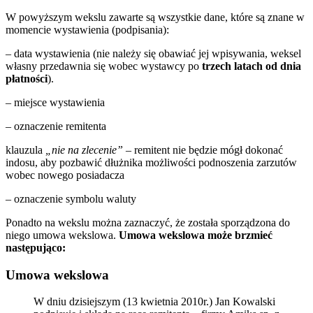
W powyższym wekslu zawarte są wszystkie dane, które są znane w
momencie wystawienia (podpisania):
– data wystawienia (nie należy się obawiać jej wpisywania, weksel
własny przedawnia się wobec wystawcy po
trzech latach od dnia
płatności
).
– miejsce wystawienia
– oznaczenie remitenta
klauzula
„nie na zlecenie”
– remitent nie będzie mógł dokonać
indosu, aby pozbawić dłużnika możliwości podnoszenia zarzutów
wobec nowego posiadacza
– oznaczenie symbolu waluty
Ponadto na wekslu można zaznaczyć, że została sporządzona do
niego umowa wekslowa.
Umowa wekslowa może brzmieć
następująco:
Umowa wekslowa
W dniu dzisiejszym (13 kwietnia 2010r.) Jan Kowalski