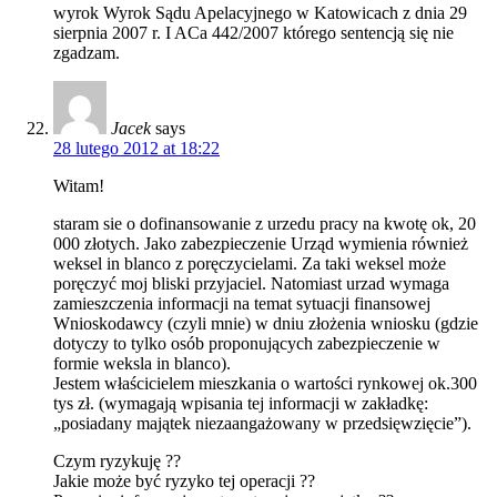
wyrok Wyrok Sądu Apelacyjnego w Katowicach z dnia 29
sierpnia 2007 r. I ACa 442/2007 którego sentencją się nie
zgadzam.
Jacek
says
28 lutego 2012 at 18:22
Witam!
staram sie o dofinansowanie z urzedu pracy na kwotę ok, 20
000 złotych. Jako zabezpieczenie Urząd wymienia również
weksel in blanco z poręczycielami. Za taki weksel może
poręczyć moj bliski przyjaciel. Natomiast urzad wymaga
zamieszczenia informacji na temat sytuacji finansowej
Wnioskodawcy (czyli mnie) w dniu złożenia wniosku (gdzie
dotyczy to tylko osób proponujących zabezpieczenie w
formie weksla in blanco).
Jestem właścicielem mieszkania o wartości rynkowej ok.300
tys zł. (wymagają wpisania tej informacji w zakładkę:
„posiadany majątek niezaangażowany w przedsięwzięcie”).
Czym ryzykuję ??
Jakie może być ryzyko tej operacji ??