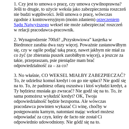
1. Czy jest to umowa o pracę, czy umowa cywilnoprawna?
Jeśli to drugie, to użycie weksla jako zabezpieczenia roszczeń
nie budzi wątpliwości. Jeśli umowa o pracę, wówczas
zgodnie z kontrowersyjnym (moim zdaniem)
orzeczeniem
Sądu Najwyższego
weksel nie może zabezpieczać roszczeń
w relacji pracodawca-pracownik.
2. Wynagrodzenie 700zł? „Przysłowiowa” kasjerka w
Biedronce zarabia dwa razy więcej. Poważnie zastanowiłbym
się, czy w ogóle podjąć taką pracę, nawet jakbym nie miał za
co żyć (ze zbierania puszek zarobiłbym więcej), a jeszcze za
takie, przepraszam, psie pieniądze mam brać
odpowiedzialność za – za co?
3. No właśnie, CO WEKSEL MIAŁBY ZABEZPIECZAĆ?
To, że udzielisz komuś kredyt i on go nie spłaci? Nie godź się
na to. To, że padniesz ofiarą oszustwa i ktoś wyłudzi kredyt, a
Ty będziesz musiała go zwracać? Nie godź się na to. To, że
sama pomożesz wyłudzić kredyt? OK, Twoja
odpowiedzialność będzie bezsporna. Ale wówczas
pracodawca powinien wykazać Ci winę, choćby w
postępowaniu karnym, natomiast mając weksel możesz
odpowiadać za czyn, który de facto nie został Ci
odpowiednio udowodniony. Nie gódź się na to.