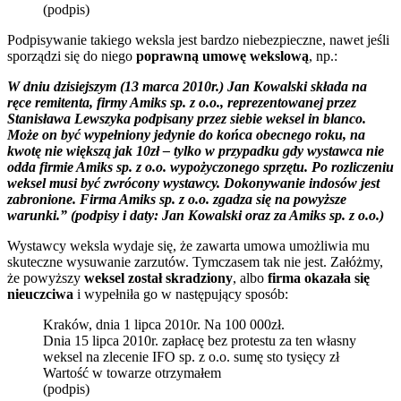
(podpis)
Podpisywanie takiego weksla jest bardzo niebezpieczne, nawet jeśli
sporządzi się do niego
poprawną umowę wekslową
, np.:
W dniu dzisiejszym (13 marca 2010r.) Jan Kowalski składa na
ręce remitenta, firmy Amiks sp. z o.o., reprezentowanej przez
Stanisława Lewszyka podpisany przez siebie weksel in blanco.
Może on być wypełniony jedynie do końca obecnego roku, na
kwotę nie większą jak 10zł – tylko w przypadku gdy wystawca nie
odda firmie Amiks sp. z o.o. wypożyczonego sprzętu. Po rozliczeniu
weksel musi być zwrócony wystawcy. Dokonywanie indosów jest
zabronione. Firma Amiks sp. z o.o. zgadza się na powyższe
warunki.” (podpisy i daty: Jan Kowalski oraz za Amiks sp. z o.o.)
Wystawcy weksla wydaje się, że zawarta umowa umożliwia mu
skuteczne wysuwanie zarzutów. Tymczasem tak nie jest. Załóżmy,
że powyższy
weksel został skradziony
, albo
firma okazała się
nieuczciwa
i wypełniła go w następujący sposób:
Kraków, dnia 1 lipca 2010r. Na 100 000zł.
Dnia 15 lipca 2010r. zapłacę bez protestu za ten własny
weksel na zlecenie IFO sp. z o.o. sumę sto tysięcy zł
Wartość w towarze otrzymałem
(podpis)