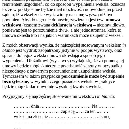
remitentem uzgodnień, co do sposobu wypełnienia weksla, oznacza
to, że w praktyce nie będzie miał możliwości udowodnienia przed
sądem, iż weksel został wystawiony na sumę wyższą niż być
powinien. Aby do tego nie dopuścić, zawierana jest tzw.
umowa
wekslowa
(czasem zwana
deklaracją wekslową
– nieprawidłowo,
ponieważ jest to porozumienie dwu-, a nie jednostronne), która to
umowa określa kto i na jakich warunkach może uzupełnić weksel.
Z moich obserwacji wynika, że najczęściej stosowanym wekslem
in
blanco
jest wydruk zaopatrzony jedynie w podpis wystawcy, oraz
spisana do tegoż weksla umowa określająca sposób jego
wypełnienia. Dłużnikowi (wystawcy) wydaje się, że za pomocą tej
umowy będzie mógł skutecznie przedstawić zarzuty w przypadku
niezgodnego z zawartym porozumieniem uzupełnienia weksla.
Tymczasem w takim przypadku
porozumienie może być zupełnie
bezużyteczne
, w wyniku czego posiadacz wekslu w praktyce
będzie mógł żądać dowolnie wysokiej kwoty z weksla.
Przyjrzyjmy się najczęściej stosowanemu wekslowi
in blanco
:
… … … dnia … … … … … … … … … Na … … …
… … … … … … … … zapłacę .. … za ten .. .. … .
weksel na zlecenie … … … … … … … … … sumę
… … … … … … … … … … … … … … … … …
… .