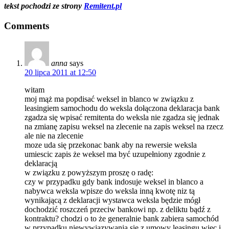
tekst pochodzi ze strony
Remitent.pl
Comments
anna
says
20 lipca 2011 at 12:50
witam
moj mąż ma popdisać weksel in blanco w związku z
leasingiem samochodu do weksla dołączona deklaracja bank
zgadza się wpisać remitenta do weksla nie zgadza się jednak
na zmianę zapisu weksel na zlecenie na zapis weksel na rzecz
ale nie na zlecenie
moze uda się przekonac bank aby na rewersie weksla
umiescic zapis że weksel ma być uzupełniony zgodnie z
deklaracją
w związku z powyższym proszę o radę:
czy w przypadku gdy bank indosuje weksel in blanco a
nabywca weksla wpisze do weksla inną kwotę niz tą
wynikającą z deklaracji wystawca weksla będzie mógł
dochodzić roszczeń przeciw bankowi np. z deliktu bądź z
kontraktu? chodzi o to że generalnie bank zabiera samochód
w przypadku niewywiązywania się z umowy leasingu więc i