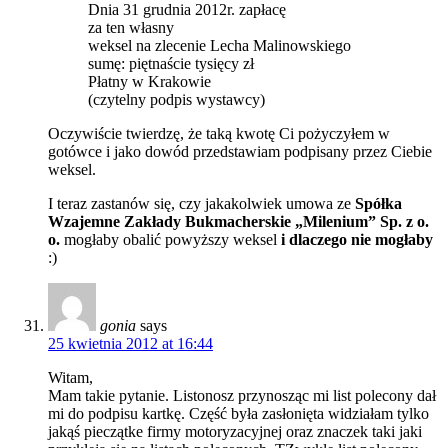
Dnia 31 grudnia 2012r. zapłacę
za ten własny
weksel na zlecenie Lecha Malinowskiego
sumę: piętnaście tysięcy zł
Płatny w Krakowie
(czytelny podpis wystawcy)
Oczywiście twierdzę, że taką kwotę Ci pożyczyłem w
gotówce i jako dowód przedstawiam podpisany przez Ciebie
weksel.
I teraz zastanów się, czy jakakolwiek umowa ze
Spółka
Wzajemne Zakłady Bukmacherskie „Milenium” Sp. z o.
o.
mogłaby obalić powyższy weksel
i dlaczego nie mogłaby
:)
gonia
says
25 kwietnia 2012 at 16:44
Witam,
Mam takie pytanie. Listonosz przynosząc mi list polecony dał
mi do podpisu kartkę. Część była zasłonięta widziałam tylko
jakąś pieczątke firmy motoryzacyjnej oraz znaczek taki jaki