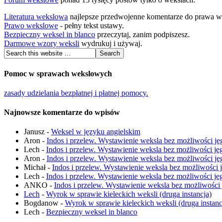
Literatura wekslowa
najlepsze przedwojenne komentarze do prawa 
Prawo wekslowe
- pełny tekst ustawy.
Bezpieczny weksel in blanco
przeczytaj, zanim podpiszesz.
Darmowe wzory weksli
wydrukuj i używaj.
Pomoc w sprawach wekslowych
zasady udzielania bezpłatnej i płatnej pomocy.
Najnowsze komentarze do wpisów
Janusz
-
Weksel w języku angielskim
Aron
-
Indos i przelew. Wystawienie weksla bez możliwości je
Lech
-
Indos i przelew. Wystawienie weksla bez możliwości je
Aron
-
Indos i przelew. Wystawienie weksla bez możliwości je
Michał
-
Indos i przelew. Wystawienie weksla bez możliwości 
Lech
-
Indos i przelew. Wystawienie weksla bez możliwości je
ANKO
-
Indos i przelew. Wystawienie weksla bez możliwości
Lech
-
Wyrok w sprawie kieleckich weksli (druga instancja)
Bogdanow
-
Wyrok w sprawie kieleckich weksli (druga instanc
Lech
-
Bezpieczny weksel in blanco