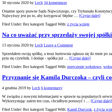
30 stycznia 2020
by
Lech
34 komentarze
Ostatnie spory prawne Sądu Najwyższego, czy Trybunału Konstytucyj
Najwyższy jest po to, aby korygować błędne …
[Czytaj dalej]
Filed Under: Bez kategorii
Tagged With:
z życia wzięte
Na co uważać przy sprzedaży swojej spółk
13 stycznia 2020
by
Lech
Leave a Comment
Sprzedałem swoją spółkę, a teraz hurtownia zgłasza się do mnie po z
pyta się czytelnik. I dodaje - spółka już …
[Czytaj dalej]
Filed Under: Bez kategorii
Tagged With:
poręczenie wekslowe
,
wekse
Przyznanie się Kamila Durczoka – czyli co
4 grudnia 2019
by
Lech
6 komentarzy
W związku z nowymi informacjami w sprawie na popularnych serwisac
Wykorzystując zatem ten czas, chciałbym poruszyć i …
[Czytaj dalej]
Filed Under: Bez kategorii
Tagged With:
Kamil Durczok
,
z życia wzi