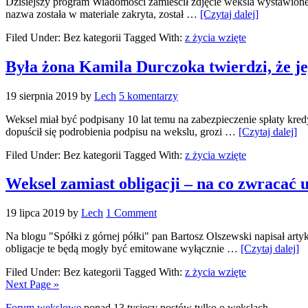
Dzisiejszy program Wiadomości zamieścił zdjęcie weksla wystawionego
nazwa została w materiale zakryta, został …
[Czytaj dalej]
Filed Under: Bez kategorii
Tagged With:
z życia wzięte
Była żona Kamila Durczoka twierdzi, że je
19 sierpnia 2019
by
Lech
5 komentarzy
Weksel miał być podpisany 10 lat temu na zabezpieczenie spłaty kre
dopuścił się podrobienia podpisu na wekslu, grozi …
[Czytaj dalej]
Filed Under: Bez kategorii
Tagged With:
z życia wzięte
Weksel zamiast obligacji – na co zwracać 
19 lipca 2019
by
Lech
1 Comment
Na blogu "Spółki z górnej półki" pan Bartosz Olszewski napisał artyku
obligacje te będą mogły być emitowane wyłącznie …
[Czytaj dalej]
Filed Under: Bez kategorii
Tagged With:
z życia wzięte
Next Page »
Forum wekslowe
ponad 13 tysięcy postów tylko o wekslach.