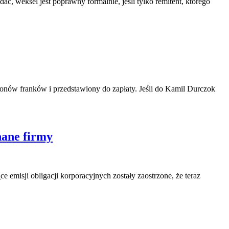
, weksel jest poprawny formalnie, jeśli tylko remitent, którego
ionów franków i przedstawiony do zapłaty. Jeśli do Kamil Durczok
nane firmy
e emisji obligacji korporacyjnych zostały zaostrzone, że teraz