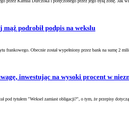
 przez Kamila Durczoka i poręczonego przez jego byłą żonę. Jak widać
j mąż podrobił podpis na wekslu
dytu frankowego. Obecnie został wypełniony przez bank na sumę 2 mil
uwagę, inwestując na wysoki procent w niez
ł pod tytułem "Weksel zamiast obligacji?", o tym, że przepisy dotycząc