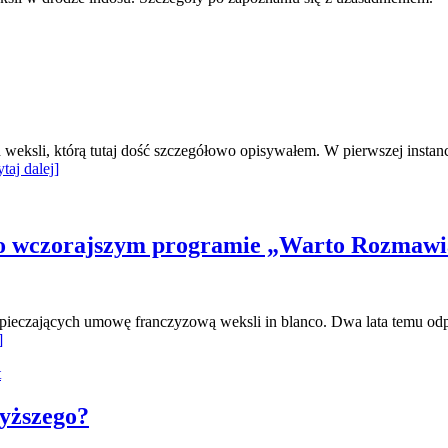
h weksli, którą tutaj dość szczegółowo opisywałem. W pierwszej insta
taj dalej]
po wczorajszym programie „Warto Rozmawi
pieczających umowę franczyzową weksli in blanco. Dwa lata temu odp
]
t
yższego?