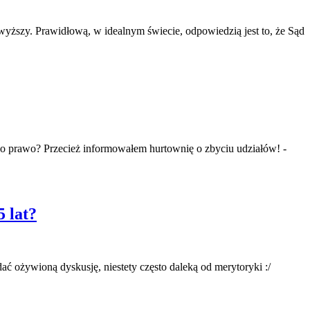
yższy. Prawidłową, w idealnym świecie, odpowiedzią jest to, że Sąd
tego prawo? Przecież informowałem hurtownię o zbyciu udziałów! -
5 lat?
 ożywioną dyskusję, niestety często daleką od merytoryki :/