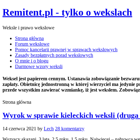
Remitent.pl - tylko o wekslach
Weksle i prawo wekslowe
Strona główna
Forum wekslowe
Pomoc kancelarii prawnej w sprawach wekslowych
Zasady bezpłatnych porad wekslowych
O mnie i o blogu
Darmowe wzory weksli
Weksel jest papierem cennym. Ustanawia zobowiązanie bezwarunko
zapłaty. Obietnicę jednostronną w której wierzyciel ma jedyni
przede wszystkim zawierać wzmiankę, iż jest wekslem. Zobowiązu
Strona główna
Wyrok w sprawie kieleckich weksli (druga 
14 czerwca 2021
by
Lech
28 komentarzy
Wszyscy skazani. 3 lata, 2,5 roku, 1,5 roku. Najwięcej – nabywca we