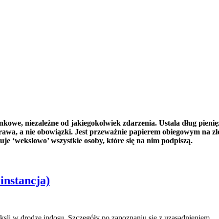
we, niezależne od jakiegokolwiek zdarzenia. Ustala dług pieniężn
e prawa, a nie obowiązki. Jest przeważnie papierem obiegowym na
je ‘wekslowo’ wszystkie osoby, które się na nim podpiszą.
instancja)
ksli w drodze indosu. Szczegóły po zapoznaniu się z uzasadnieniem.