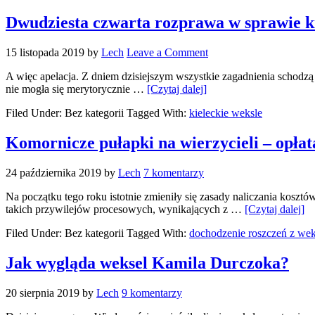
Dwudziesta czwarta rozprawa w sprawie ki
15 listopada 2019
by
Lech
Leave a Comment
A więc apelacja. Z dniem dzisiejszym wszystkie zagadnienia schodzą
nie mogła się merytorycznie …
[Czytaj dalej]
Filed Under: Bez kategorii
Tagged With:
kieleckie weksle
Komornicze pułapki na wierzycieli – opła
24 października 2019
by
Lech
7 komentarzy
Na początku tego roku istotnie zmieniły się zasady naliczania kosz
takich przywilejów procesowych, wynikających z …
[Czytaj dalej]
Filed Under: Bez kategorii
Tagged With:
dochodzenie roszczeń z wek
Jak wygląda weksel Kamila Durczoka?
20 sierpnia 2019
by
Lech
9 komentarzy