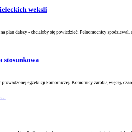
eleckich weksli
 na plan dalszy - chciałoby się powiedzieć. Pełnomocnicy spodziewali
ta stosunkowa
tów prowadzonej egzekucji komorniczej. Komornicy zarobią więcej, cza
sla