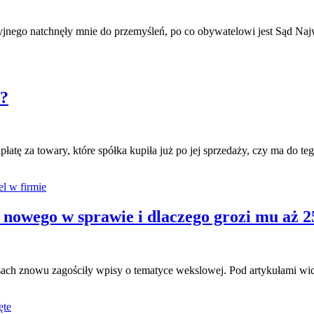
nego natchnęły mnie do przemyśleń, po co obywatelowi jest Sąd Najw
i?
apłatę za towary, które spółka kupiła już po jej sprzedaży, czy ma do 
l w firmie
 nowego w sprawie i dlaczego grozi mu aż 2
h znowu zagościły wpisy o tematyce wekslowej. Pod artykułami widać
ęte