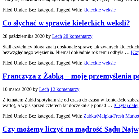
Filed Under: Bez kategorii
Tagged With:
kieleckie weksle
Co słychać w sprawie kieleckich weksli?
28 października 2020
by
Lech
28 komentarzy
Stali czytelnicy bloga znają doskonale sprawę tak zwanych kieleckic
bezwzględnego więzienia. Niemal dokładnie rok temu odbyła …
[Czy
Filed Under: Bez kategorii
Tagged With:
kieleckie weksle
Franczyza z Żabką – moje przemyślenia 
10 marca 2020
by
Lech
12 komentarzy
Z tematem Żabki spotykam się od czasu do czasu w kontekście zabez
warto), a wpis sprzed czterech lat doczekał się ponad …
[Czytaj dalej
Filed Under: Bez kategorii
Tagged With:
Żabka/Małpka/Fresh Marke
Czy możemy liczyć na mądrość Sądu Najw