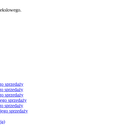
wekslowego.
go sprzedaży
go sprzedaży
go sprzedaży
jego sprzedaży
go sprzedaży
 jego sprzedaży
ja)