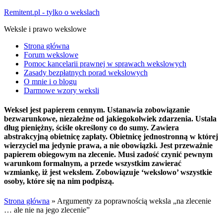
Remitent.pl - tylko o wekslach
Weksle i prawo wekslowe
Strona główna
Forum wekslowe
Pomoc kancelarii prawnej w sprawach wekslowych
Zasady bezpłatnych porad wekslowych
O mnie i o blogu
Darmowe wzory weksli
Weksel jest papierem cennym. Ustanawia zobowiązanie
bezwarunkowe, niezależne od jakiegokolwiek zdarzenia. Ustala
dług pieniężny, ściśle określony co do sumy. Zawiera
abstrakcyjną obietnicę zapłaty. Obietnicę jednostronną w której
wierzyciel ma jedynie prawa, a nie obowiązki. Jest przeważnie
papierem obiegowym na zlecenie. Musi zadość czynić pewnym
warunkom formalnym, a przede wszystkim zawierać
wzmiankę, iż jest wekslem. Zobowiązuje ‘wekslowo’ wszystkie
osoby, które się na nim podpiszą.
Strona główna
»
Argumenty za poprawnością weksla „na zlecenie
… ale nie na jego zlecenie”