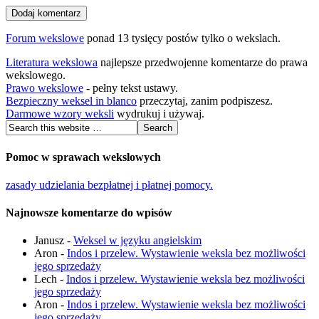
Forum wekslowe
ponad 13 tysięcy postów tylko o wekslach.
Literatura wekslowa
najlepsze przedwojenne komentarze do prawa
wekslowego.
Prawo wekslowe
- pełny tekst ustawy.
Bezpieczny weksel in blanco
przeczytaj, zanim podpiszesz.
Darmowe wzory weksli
wydrukuj i używaj.
Pomoc w sprawach wekslowych
zasady udzielania bezpłatnej i płatnej pomocy.
Najnowsze komentarze do wpisów
Janusz
-
Weksel w języku angielskim
Aron
-
Indos i przelew. Wystawienie weksla bez możliwości
jego sprzedaży
Lech
-
Indos i przelew. Wystawienie weksla bez możliwości
jego sprzedaży
Aron
-
Indos i przelew. Wystawienie weksla bez możliwości
jego sprzedaży