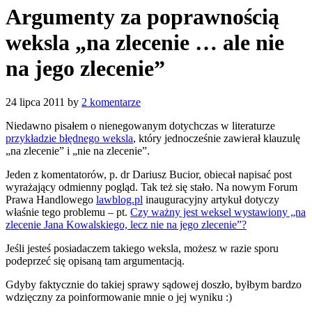
Argumenty za poprawnością
weksla „na zlecenie … ale nie
na jego zlecenie”
24 lipca 2011
by
2 komentarze
Niedawno pisałem o nienegowanym dotychczas w literaturze
przykładzie błędnego weksla
, który jednocześnie zawierał klauzulę
„na zlecenie” i „nie na zlecenie”.
Jeden z komentatorów, p. dr Dariusz Bucior, obiecał napisać post
wyrażający odmienny pogląd. Tak też się stało. Na nowym Forum
Prawa Handlowego
lawblog.pl
inauguracyjny artykuł dotyczy
właśnie tego problemu – pt.
Czy ważny jest weksel wystawiony „na
zlecenie Jana Kowalskiego, lecz nie na jego zlecenie”?
Jeśli jesteś posiadaczem takiego weksla, możesz w razie sporu
podeprzeć się opisaną tam argumentacją.
Gdyby faktycznie do takiej sprawy sądowej doszło, byłbym bardzo
wdzięczny za poinformowanie mnie o jej wyniku :)