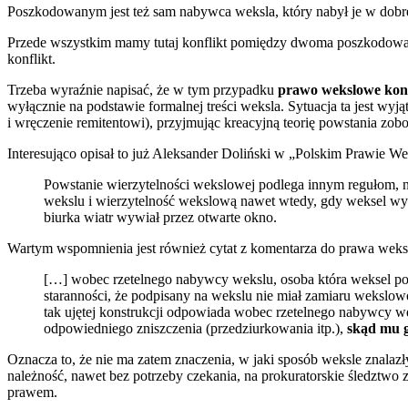
Poszkodowanym jest też sam nabywca weksla, który nabył je w dobrej 
Przede wszystkim mamy tutaj konflikt pomiędzy dwoma poszkodowany
konflikt.
Trzeba wyraźnie napisać, że w tym przypadku
prawo wekslowe konfl
wyłącznie na podstawie formalnej treści weksla. Sytuacja ta jest w
i wręczenie remitentowi), przyjmując kreacyjną teorię powstania zo
Interesująco opisał to już Aleksander Doliński w „Polskim Prawie W
Powstanie wierzytelności wekslowej podlega innym regułom, 
wekslu i wierzytelność wekslową nawet wtedy, gdy weksel wys
biurka wiatr wywiał przez otwarte okno.
Wartym wspomnienia jest również cytat z komentarza do prawa wek
[…] wobec rzetelnego nabywcy wekslu, osoba która weksel podp
staranności, że podpisany na wekslu nie miał zamiaru wekslow
tak ujętej konstrukcji odpowiada wobec rzetelnego nabywcy w
odpowiedniego zniszczenia (przedziurkowania itp.),
skąd mu g
Oznacza to, że nie ma zatem znaczenia, w jaki sposób weksle znalazły
należność, nawet bez potrzeby czekania, na prokuratorskie śledztwo z
prawem.