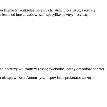
dnienie tej konkretnej sprawy chciałem tu poruszyć, skoro się
 odmienną od innych zobowiązań specyfikę pewnych „sytuacji
ki nie starczy – tj. naruszy zasadę swobodnej oceny dowodów poprzez
to nie sprawdzam. Automatycznie powinien prokurator zarzucać