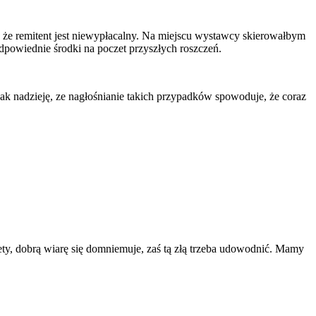
 że remitent jest niewypłacalny. Na miejscu wystawcy skierowałbym
odpowiednie środki na poczet przyszłych roszczeń.
.
k nadzieję, ze nagłośnianie takich przypadków spowoduje, że coraz
tety, dobrą wiarę się domniemuje, zaś tą złą trzeba udowodnić. Mamy