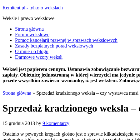
Remitent.pl - tylko o wekslach
Weksle i prawo wekslowe
Strona główna
Forum wekslowe
Pomoc kancelarii prawnej w sprawach wekslowych
Zasady bezpłatnych porad wekslowych
O mnie i o blogu
Darmowe wzory weksli
Weksel jest papierem cennym. Ustanawia zobowiązanie bezwarunko
zapłaty. Obietnicę jednostronną w której wierzyciel ma jedyni
przede wszystkim zawierać wzmiankę, iż jest wekslem. Zobowiązu
Strona główna
»
Sprzedaż kradzionego weksla – czy wystawca musi 
Sprzedaż kradzionego weksla – 
15 grudnia 2013
by
9 komentarzy
Ostatnio w pewnych kręgach głośno jest o sprawie kilkudziesięciu we
prokurator, który prowadzi sprawę karną twierdzi, że spotyka się z ta