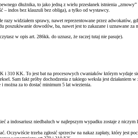
wnego dłużnika, to jako jedną z wielu przesłanek istnienia „zmowy” r
ć – indos bez klauzuli bez obliga), a tylko od wystawcy.
e razy widziałem sprawy, nawet reprezentowane przez adwokatów, gdz
du poszukiwanie dowodów, ba, nawet jest to zakazane i uznawane za n
ytasz w opis art. 286kk. do uznasz, że raczej tutaj nie pasuje).
2 KK i 310 KK. To jest bat na procesowych cwaniaków którym wydaje sie
eksel. Sam fakt próby dochodzenia z takiego weksla jest działaniem w z
 i można za to dostać minimum 5 lat wiezienia.
dzieć a indosariusz niedbaluch w najlepszym wypadku zostaje z niczym
. Oczywiście trzeba zgłosić sprzeciw na nakaz zapłaty, który jest 