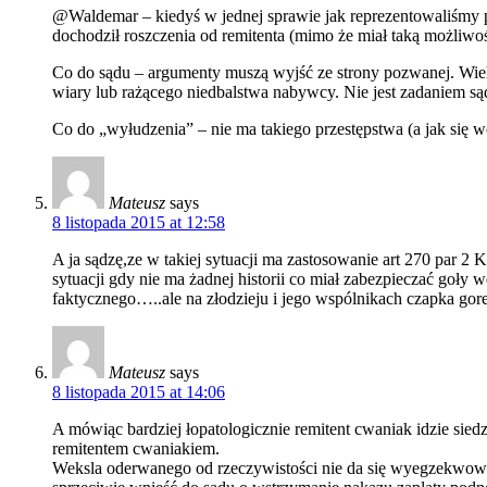
@Waldemar – kiedyś w jednej sprawie jak reprezentowaliśmy pe
dochodził roszczenia od remitenta (mimo że miał taką możliwoś
Co do sądu – argumenty muszą wyjść ze strony pozwanej. Wiel
wiary lub rażącego niedbalstwa nabywcy. Nie jest zadaniem są
Co do „wyłudzenia” – nie ma takiego przestępstwa (a jak się wcz
Mateusz
says
8 listopada 2015 at 12:58
A ja sądzę,ze w takiej sytuacji ma zastosowanie art 270 par 
sytuacji gdy nie ma żadnej historii co miał zabezpieczać goły w
faktycznego…..ale na złodzieju i jego wspólnikach czapka gore
Mateusz
says
8 listopada 2015 at 14:06
A mówiąc bardziej łopatologicznie remitent cwaniak idzie sie
remitentem cwaniakiem.
Weksla oderwanego od rzeczywistości nie da się wyegzekwować