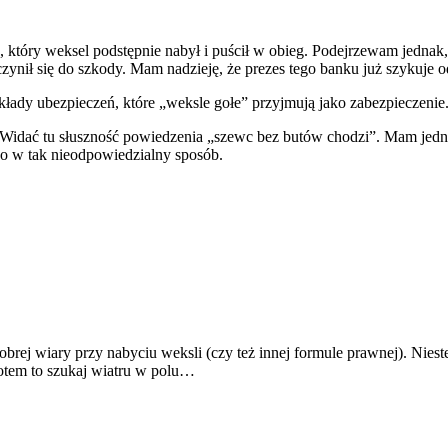
 który weksel podstępnie nabył i puścił w obieg. Podejrzewam jednak,
zynił się do szkody. Mam nadzieję, że prezes tego banku już szykuje 
kłady ubezpieczeń, które „weksle gołe” przyjmują jako zabezpieczenie
Widać tu słuszność powiedzenia „szewc bez butów chodzi”. Mam jedna
o w tak nieodpowiedzialny sposób.
brej wiary przy nabyciu weksli (czy też innej formule prawnej). Nies
potem to szukaj wiatru w polu…