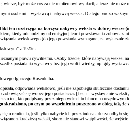
wierze, być może coś za nie remitentowi wypłacił, a teraz nie może o
mi osobami – wystawcą i nabywcą weksla. Dlatego bardzo ważnym jes
ikt ten rozstrzyga na korzyść nabywcy weksla w dobrej wierze (i
yjątkiem, kiedy odchodzimy od emisyjnej teorii powstawania zobowiąz
bowiązania wekslowego (do jego powstania wymagane jest wyłącznie zł
ekslowym” z 1925r.:
nieznanym prawu cywilnemu. Osoby trzecie, które nabywają weksel na
zedł z posiadania wystawcy bez jego woli i wiedzy, np. gdy wystawca
slowego Ignacego Rosenlutha:
isała, odpowiada wekslowo, jeśli nie zapobiegła skutecznie dostaniu 
o zobowiązać się wobec jego posiadacza. [Lech – wystawianie weksli 
ekslu ten, kto podpisany przez niego weksel in blanco na urzędowym 
o skradziono, po czym po wypełnieniu puszczono w obieg tak, że 
 się u remitenta, jeśli tylko nabycie ich przez indosatariusza odbyło 
wiązane z kradzieżą weksli, skoro nie stanowi wątpliwości, że wejście