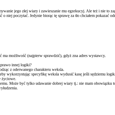
nie jego złej wiary i zawieszanie mu egzekucyj. Ale też i nie to zaga
ść o niej poczytać. Jedynie biorąc tę sprawę za tło chciałem pokazać
hoć ma możliwość (najpierw sprawdzić), gdyż zna adres wystawcy.
rawo innej logiki?
odząc z oderwanego charakteru weksla.
 żeby wykorzystując specyfikę weksla wydusić kasę jeśli sędziemu logi
e życiowe.
 temu. Może być tylko udawanie dobrej wiary tj.: nie mam obowiązku 
wyłudzenia.