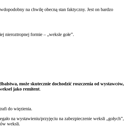
rawdopodobny na chwilę obecną stan faktyczny. Jest on bardzo
j nieroztropnej formie – „weksle gołe”.
edbalstwa, może skutecznie dochodzić roszczenia od wystawców,
weksel jako remitent
.
rafi do więzienia.
egało na wystawieniu/przyjęciu na zabezpieczenie weksli „gołych”,
tów weksli.