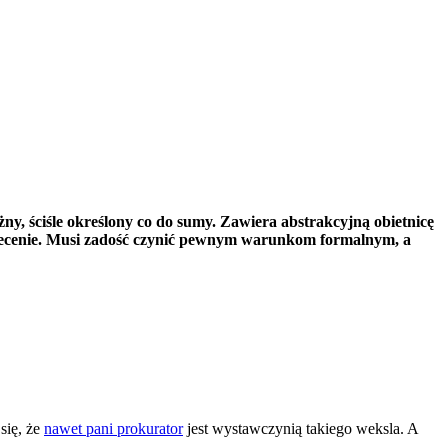
y, ściśle określony co do sumy. Zawiera abstrakcyjną obietnicę
 zlecenie. Musi zadość czynić pewnym warunkom formalnym, a
się, że
nawet pani prokurator
jest wystawczynią takiego weksla. A