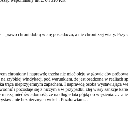
nosząc wspomniany art 270 i 310 KK
– prawo chroni dobrą wiarę posiadacza, a nie chroni złej wiary. Przy 
awem chroniony i naprawdę trzeba nie mieć oleju w głowie aby próbow
na szybkiej windykacji pod warunkiem, że jest osadzona w realiach sp
eka trąca nieprzyjemnym zapachem. I naprawdę osoba wystawiająca we
odnić i pozostaje się z niczym a w przypadku złej wiary sankcje ka
cy muszą mieć świadomość, że na długie lata pójdą do więzienia……nie id
ystawianie bezpiecznych weksli. Pozdrawiam…