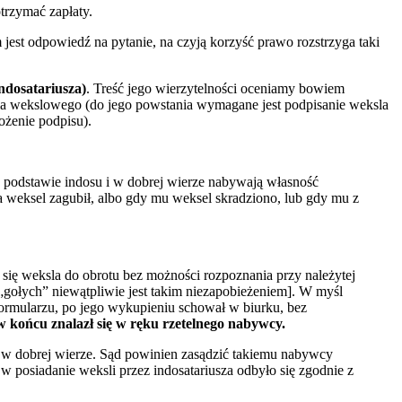
trzymać zapłaty.
t odpowiedź na pytanie, na czyją korzyść prawo rozstrzyga taki
ndosatariusza)
. Treść jego wierzytelności oceniamy bowiem
ania wekslowego (do jego powstania wymagane jest podpisanie weksla
ożenie podpisu).
 podstawie indosu i w dobrej wierze nabywają własność
 weksel zagubił, albo gdy mu weksel skradziono, lub gdy mu z
się weksla do obrotu bez możności rozpoznania przy należytej
„gołych” niewątpliwie jest takim niezapobieżeniem]. W myśl
formularzu, po jego wykupieniu schował w biurku, bez
w końcu znalazł się w ręku rzetelnego nabywcy.
się w dobrej wierze. Sąd powinien zasądzić takiemu nabywcy
 w posiadanie weksli przez indosatariusza odbyło się zgodnie z