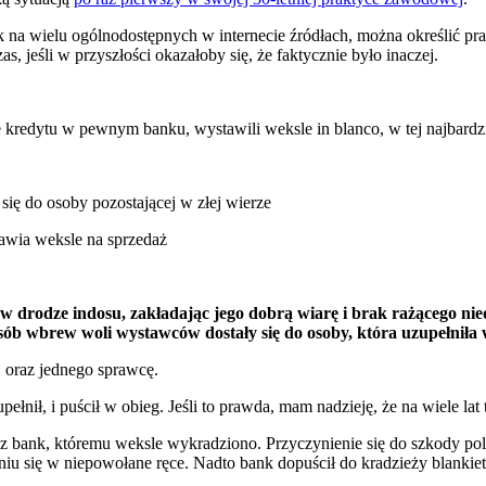
nak na wielu ogólnodostępnych w internecie źródłach, można określić p
, jeśli w przyszłości okazałoby się, że faktycznie było inaczej.
kredytu w pewnym banku, wystawili weksle in blanco, w tej najbardzie
się do osoby pozostającej w złej wierze
tawia weksle na sprzedaż
 w drodze indosu, zakładając jego dobrą wiarę i brak rażącego ni
ób wbrew woli wystawców dostały się do osoby, która uzupełniła 
 oraz jednego sprawcę.
łnił, i puścił w obieg. Jeśli to prawda, mam nadzieję, że na wiele lat t
z bank, któremu weksle wykradziono. Przyczynienie się do szkody pol
niu się w niepowołane ręce. Nadto bank dopuścił do kradzieży blankie