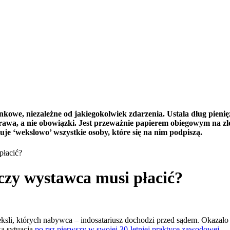
we, niezależne od jakiegokolwiek zdarzenia. Ustala dług pieniężn
e prawa, a nie obowiązki. Jest przeważnie papierem obiegowym na
je ‘wekslowo’ wszystkie osoby, które się na nim podpiszą.
płacić?
czy wystawca musi płacić?
ksli, których nabywca – indosatariusz dochodzi przed sądem. Okazało 
ką sytuacją
po raz pierwszy w swojej 30-letniej praktyce zawodowej
.