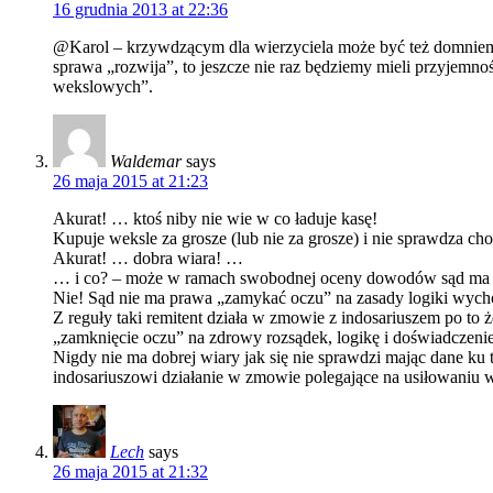
16 grudnia 2013 at 22:36
@Karol – krzywdzącym dla wierzyciela może być też domniemywa
sprawa „rozwija”, to jeszcze nie raz będziemy mieli przyjemno
wekslowych”.
Waldemar
says
26 maja 2015 at 21:23
Akurat! … ktoś niby nie wie w co ładuje kasę!
Kupuje weksle za grosze (lub nie za grosze) i nie sprawdza c
Akurat! … dobra wiara! …
… i co? – może w ramach swobodnej oceny dowodów sąd ma p
Nie! Sąd nie ma prawa „zamykać oczu” na zasady logiki wych
Z reguły taki remitent działa w zmowie z indosariuszem po to
„zamknięcie oczu” na zdrowy rozsądek, logikę i doświadczeni
Nigdy nie ma dobrej wiary jak się nie sprawdzi mając dane ku
indosariuszowi działanie w zmowie polegające na usiłowaniu 
Lech
says
26 maja 2015 at 21:32