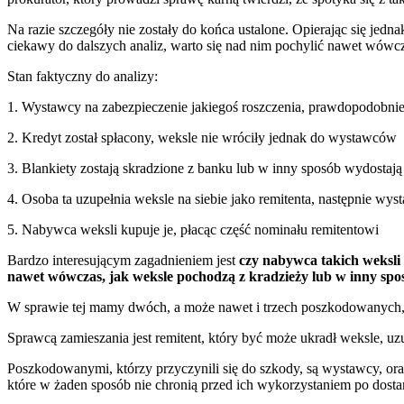
Na razie szczegóły nie zostały do końca ustalone. Opierając się jed
ciekawy do dalszych analiz, warto się nad nim pochylić nawet wówczas
Stan faktyczny do analizy:
1. Wystawcy na zabezpieczenie jakiegoś roszczenia, prawdopodobnie 
2. Kredyt został spłacony, weksle nie wróciły jednak do wystawców
3. Blankiety zostają skradzione z banku lub w inny sposób wydostają 
4. Osoba ta uzupełnia weksle na siebie jako remitenta, następnie wys
5. Nabywca weksli kupuje je, płacąc część nominału remitentowi
Bardzo interesującym zagadnieniem jest
czy nabywca takich weksli
nawet wówczas, jak weksle pochodzą z kradzieży lub w inny spos
W sprawie tej mamy dwóch, a może nawet i trzech poszkodowanych,
Sprawcą zamieszania jest remitent, który być może ukradł weksle, uzupe
Poszkodowanymi, którzy przyczynili się do szkody, są wystawcy, ora
które w żaden sposób nie chronią przed ich wykorzystaniem po dosta