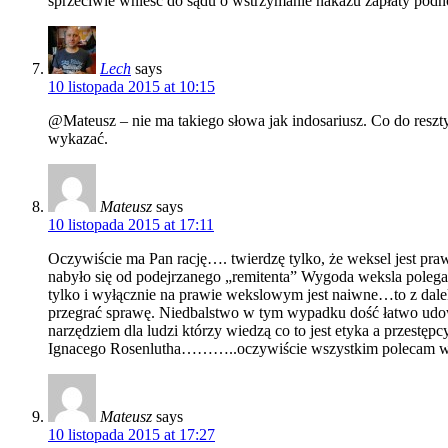
sprzeciwie wnieść do sądu o wstrzymanie nakazu zapłaty pod
Lech
says
10 listopada 2015 at 10:15
@Mateusz – nie ma takiego słowa jak indosariusz. Co do reszty 
wykazać.
Mateusz
says
10 listopada 2015 at 17:11
Oczywiście ma Pan rację…. twierdzę tylko, że weksel jest pr
nabyło się od podejrzanego „remitenta” Wygoda weksla polega 
tylko i wyłącznie na prawie wekslowym jest naiwne…to z dal
przegrać sprawę. Niedbalstwo w tym wypadku dość łatwo udow
narzędziem dla ludzi którzy wiedzą co to jest etyka a przestęp
Ignacego Rosenlutha………..oczywiście wszystkim polecam w
Mateusz
says
10 listopada 2015 at 17:27