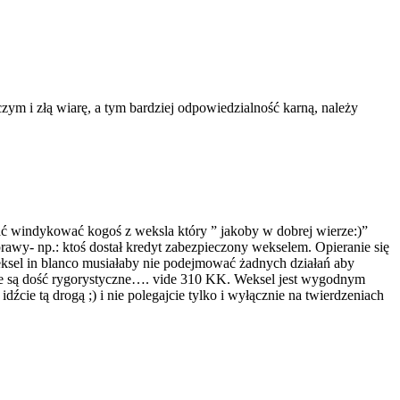
czym i złą wiarę, a tym bardziej odpowiedzialność karną, należy
ać windykować kogoś z weksla który ” jakoby w dobrej wierze:)”
rawy- np.: ktoś dostał kredyt zabezpieczony wekselem. Opieranie się
ksel in blanco musiałaby nie podejmować żadnych działań aby
rne są dość rygorystyczne…. vide 310 KK. Weksel jest wygodnym
źcie tą drogą ;) i nie polegajcie tylko i wyłącznie na twierdzeniach