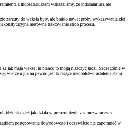
emitenta z indosatariuszem wskazaliśmy, że indosatariusz nie
ie zarzuty do weksla były, ale brakło nawet próby wykazywania złej
iekonstytucyjne nierówne traktowanie stron procesu.
 ze jak maja weksel in blanco to mogą niszczyć ludzi. Szczególnie w
łej wierze a już na pewno jest to rażące niedbalstwo ustalenia stanu
 lub idzie siedzieć jak działa w porozumieniu z samozwańczym
początkiem postępowania dowodowego i oczywiście nie zapomnieć w