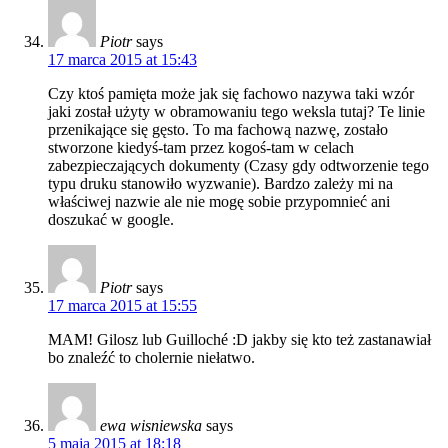
Piotr
says
17 marca 2015 at 15:43
Czy ktoś pamięta może jak się fachowo nazywa taki wzór
jaki został użyty w obramowaniu tego weksla tutaj? Te linie
przenikające się gęsto. To ma fachową nazwę, zostało
stworzone kiedyś-tam przez kogoś-tam w celach
zabezpieczających dokumenty (Czasy gdy odtworzenie tego
typu druku stanowiło wyzwanie). Bardzo zależy mi na
właściwej nazwie ale nie mogę sobie przypomnieć ani
doszukać w google.
Piotr
says
17 marca 2015 at 15:55
MAM! Gilosz lub Guilloché :D jakby się kto też zastanawiał
bo znaleźć to cholernie niełatwo.
ewa wisniewska
says
5 maja 2015 at 18:18