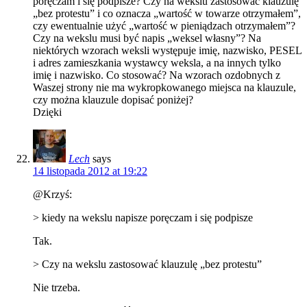
poręczam i się podpisze? Czy na wekslu zastosować klauzulę
„bez protestu” i co oznacza „wartość w towarze otrzymałem”,
czy ewentualnie użyć „wartość w pieniądzach otrzymałem”?
Czy na wekslu musi być napis „weksel własny”? Na
niektórych wzorach weksli występuje imię, nazwisko, PESEL
i adres zamieszkania wystawcy weksla, a na innych tylko
imię i nazwisko. Co stosować? Na wzorach ozdobnych z
Waszej strony nie ma wykropkowanego miejsca na klauzule,
czy można klauzule dopisać poniżej?
Dzięki
Lech
says
14 listopada 2012 at 19:22
@Krzyś:
> kiedy na wekslu napisze poręczam i się podpisze
Tak.
> Czy na wekslu zastosować klauzulę „bez protestu”
Nie trzeba.