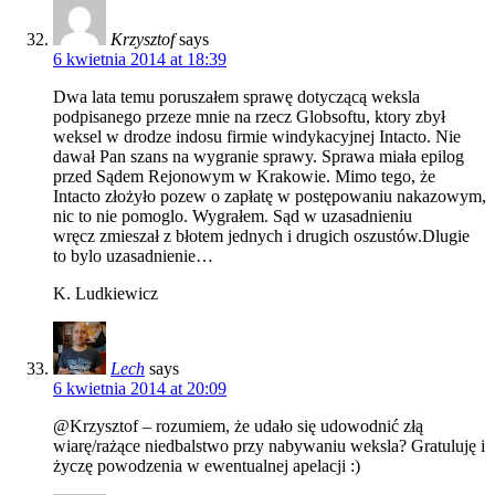
Krzysztof
says
6 kwietnia 2014 at 18:39
Dwa lata temu poruszałem sprawę dotyczącą weksla
podpisanego przeze mnie na rzecz Globsoftu, ktory zbył
weksel w drodze indosu firmie windykacyjnej Intacto. Nie
dawał Pan szans na wygranie sprawy. Sprawa miała epilog
przed Sądem Rejonowym w Krakowie. Mimo tego, że
Intacto złożyło pozew o zapłatę w postępowaniu nakazowym,
nic to nie pomoglo. Wygrałem. Sąd w uzasadnieniu
wręcz zmieszał z błotem jednych i drugich oszustów.Dlugie
to bylo uzasadnienie…
K. Ludkiewicz
Lech
says
6 kwietnia 2014 at 20:09
@Krzysztof – rozumiem, że udało się udowodnić złą
wiarę/rażące niedbalstwo przy nabywaniu weksla? Gratuluję i
życzę powodzenia w ewentualnej apelacji :)