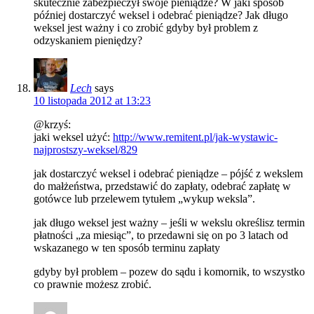
skutecznie zabezpieczył swoje pieniądze? W jaki sposób
później dostarczyć weksel i odebrać pieniądze? Jak długo
weksel jest ważny i co zrobić gdyby był problem z
odzyskaniem pieniędzy?
Lech
says
10 listopada 2012 at 13:23
@krzyś:
jaki weksel użyć:
http://www.remitent.pl/jak-wystawic-
najprostszy-weksel/829
jak dostarczyć weksel i odebrać pieniądze – pójść z wekslem
do małżeństwa, przedstawić do zapłaty, odebrać zapłatę w
gotówce lub przelewem tytułem „wykup weksla”.
jak długo weksel jest ważny – jeśli w wekslu określisz termin
płatności „za miesiąc”, to przedawni się on po 3 latach od
wskazanego w ten sposób terminu zapłaty
gdyby był problem – pozew do sądu i komornik, to wszystko
co prawnie możesz zrobić.