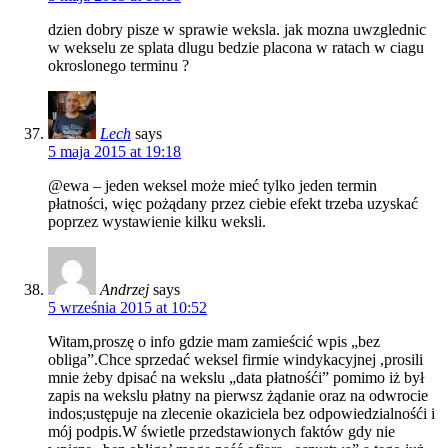
dzien dobry pisze w sprawie weksla. jak mozna uwzglednic
w wekselu ze splata dlugu bedzie placona w ratach w ciagu
okroslonego terminu ?
Lech
says
5 maja 2015 at 19:18
@ewa – jeden weksel może mieć tylko jeden termin
płatności, więc pożądany przez ciebie efekt trzeba uzyskać
poprzez wystawienie kilku weksli.
Andrzej
says
5 września 2015 at 10:52
Witam,proszę o info gdzie mam zamieścić wpis „bez
obliga”.Chce sprzedać weksel firmie windykacyjnej ,prosili
mnie żeby dpisać na wekslu „data płatnośći” pomimo iż był
zapis na wekslu płatny na pierwsz żądanie oraz na odwrocie
indos;ustępuje na zlecenie okaziciela bez odpowiedzialnośći i
mój podpis.W świetle przedstawionych faktów gdy nie