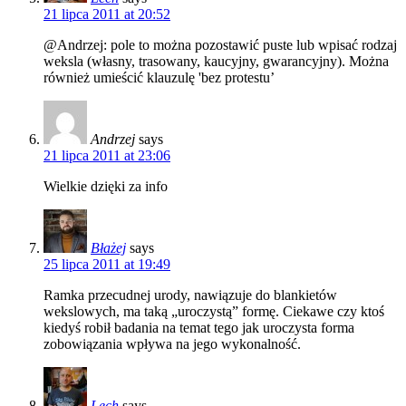
21 lipca 2011 at 20:52
@Andrzej: pole to można pozostawić puste lub wpisać rodzaj
weksla (własny, trasowany, kaucyjny, gwarancyjny). Można
również umieścić klauzulę 'bez protestu’
Andrzej
says
21 lipca 2011 at 23:06
Wielkie dzięki za info
Błażej
says
25 lipca 2011 at 19:49
Ramka przecudnej urody, nawiązuje do blankietów
wekslowych, ma taką „uroczystą” formę. Ciekawe czy ktoś
kiedyś robił badania na temat tego jak uroczysta forma
zobowiązania wpływa na jego wykonalność.
Lech
says