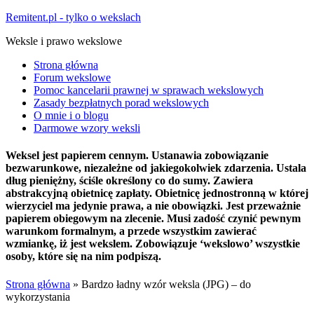
Remitent.pl - tylko o wekslach
Weksle i prawo wekslowe
Strona główna
Forum wekslowe
Pomoc kancelarii prawnej w sprawach wekslowych
Zasady bezpłatnych porad wekslowych
O mnie i o blogu
Darmowe wzory weksli
Weksel jest papierem cennym. Ustanawia zobowiązanie
bezwarunkowe, niezależne od jakiegokolwiek zdarzenia. Ustala
dług pieniężny, ściśle określony co do sumy. Zawiera
abstrakcyjną obietnicę zapłaty. Obietnicę jednostronną w której
wierzyciel ma jedynie prawa, a nie obowiązki. Jest przeważnie
papierem obiegowym na zlecenie. Musi zadość czynić pewnym
warunkom formalnym, a przede wszystkim zawierać
wzmiankę, iż jest wekslem. Zobowiązuje ‘wekslowo’ wszystkie
osoby, które się na nim podpiszą.
Strona główna
»
Bardzo ładny wzór weksla (JPG) – do
wykorzystania