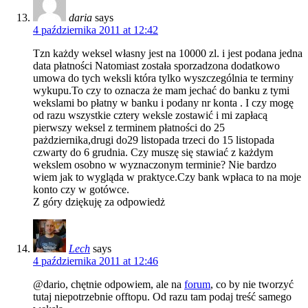
daria
says
4 października 2011 at 12:42
Tzn każdy weksel własny jest na 10000 zl. i jest podana jedna
data płatności Natomiast została sporzadzona dodatkowo
umowa do tych weksli która tylko wyszczególnia te terminy
wykupu.To czy to oznacza że mam jechać do banku z tymi
wekslami bo płatny w banku i podany nr konta . I czy mogę
od razu wszystkie cztery weksle zostawić i mi zapłacą
pierwszy weksel z terminem płatności do 25
pażdziernika,drugi do29 listopada trzeci do 15 listopada
czwarty do 6 grudnia. Czy muszę się stawiać z każdym
wekslem osobno w wyznaczonym terminie? Nie bardzo
wiem jak to wygląda w praktyce.Czy bank wpłaca to na moje
konto czy w gotówce.
Z góry dziękuję za odpowiedż
Lech
says
4 października 2011 at 12:46
@dario, chętnie odpowiem, ale na
forum
, co by nie tworzyć
tutaj niepotrzebnie offtopu. Od razu tam podaj treść samego