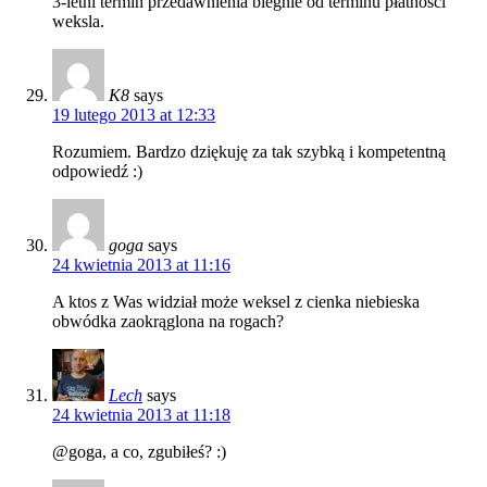
3-letni termin przedawnienia biegnie od terminu płatności
weksla.
K8
says
19 lutego 2013 at 12:33
Rozumiem. Bardzo dziękuję za tak szybką i kompetentną
odpowiedź :)
goga
says
24 kwietnia 2013 at 11:16
A ktos z Was widział może weksel z cienka niebieska
obwódka zaokrąglona na rogach?
Lech
says
24 kwietnia 2013 at 11:18
@goga, a co, zgubiłeś? :)