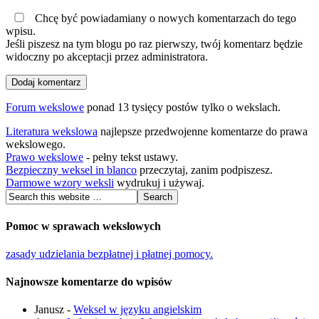
Chcę być powiadamiany o nowych komentarzach do tego
wpisu.
Jeśli piszesz na tym blogu po raz pierwszy, twój komentarz będzie
widoczny po akceptacji przez administratora.
Forum wekslowe
ponad 13 tysięcy postów tylko o wekslach.
Literatura wekslowa
najlepsze przedwojenne komentarze do prawa
wekslowego.
Prawo wekslowe
- pełny tekst ustawy.
Bezpieczny weksel in blanco
przeczytaj, zanim podpiszesz.
Darmowe wzory weksli
wydrukuj i używaj.
Pomoc w sprawach wekslowych
zasady udzielania bezpłatnej i płatnej pomocy.
Najnowsze komentarze do wpisów
Janusz
-
Weksel w języku angielskim