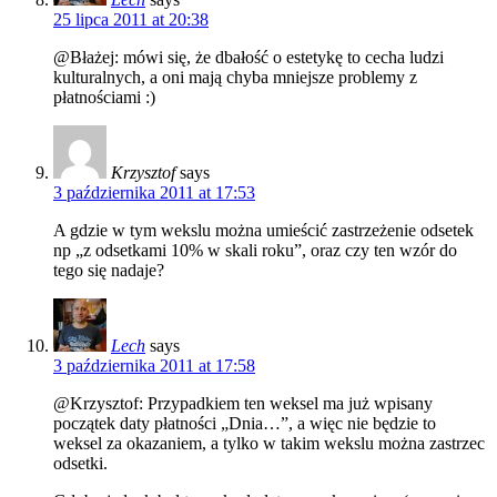
25 lipca 2011 at 20:38
@Błażej: mówi się, że dbałość o estetykę to cecha ludzi
kulturalnych, a oni mają chyba mniejsze problemy z
płatnościami :)
Krzysztof
says
3 października 2011 at 17:53
A gdzie w tym wekslu można umieścić zastrzeżenie odsetek
np „z odsetkami 10% w skali roku”, oraz czy ten wzór do
tego się nadaje?
Lech
says
3 października 2011 at 17:58
@Krzysztof: Przypadkiem ten weksel ma już wpisany
początek daty płatności „Dnia…”, a więc nie będzie to
weksel za okazaniem, a tylko w takim wekslu można zastrzec
odsetki.