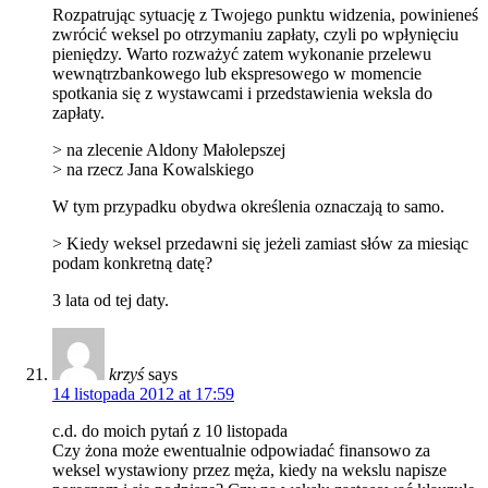
Rozpatrując sytuację z Twojego punktu widzenia, powinieneś
zwrócić weksel po otrzymaniu zapłaty, czyli po wpłynięciu
pieniędzy. Warto rozważyć zatem wykonanie przelewu
wewnątrzbankowego lub ekspresowego w momencie
spotkania się z wystawcami i przedstawienia weksla do
zapłaty.
> na zlecenie Aldony Małolepszej
> na rzecz Jana Kowalskiego
W tym przypadku obydwa określenia oznaczają to samo.
> Kiedy weksel przedawni się jeżeli zamiast słów za miesiąc
podam konkretną datę?
3 lata od tej daty.
krzyś
says
14 listopada 2012 at 17:59
c.d. do moich pytań z 10 listopada
Czy żona może ewentualnie odpowiadać finansowo za
weksel wystawiony przez męża, kiedy na wekslu napisze