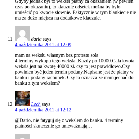
Gdyby jednak był to weksel płatny za okazaniem (w pewien
czas po okazaniu), to klauzulę odsetek można by było
umieścić po kwocie słownie. Faktycznie w tym blankiecie nie
ma za dużo miejsca na dodatkowe klauzule.
daria
says
4 października 2011 at 12:09
mam na wekslu własnym bez protestu sola
4 terminy wykupu tego weksla .Kazdy po 10000.Cała kwota
weksla jest na kwotę 40000 zł. czy to jest prawidłowo.Czy
powinien być jeden termin podany.Napisane jest że płatny w
banku i podany rachunek. Czy to oznacza ze mam jechać do
banku z tym wekslem?
Lech
says
4 października 2011 at 12:12
@Dario, nie fatyguj się z wekslem do banku. 4 terminy
płatności skutecznie go unieważniają…