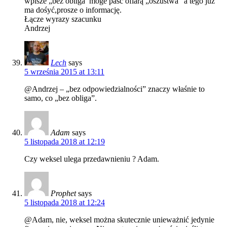
wpisze „bez obliga’ moge paść ofiarą „oszustwa” a tego już
ma dośyć,prosze o informację.
Łącze wyrazy szacunku
Andrzej
Lech
says
5 września 2015 at 13:11
@Andrzej – „bez odpowiedzialności” znaczy właśnie to
samo, co „bez obliga”.
Adam
says
5 listopada 2018 at 12:19
Czy weksel ulega przedawnieniu ? Adam.
Prophet
says
5 listopada 2018 at 12:24
@Adam, nie, weksel można skutecznie unieważnić jedynie