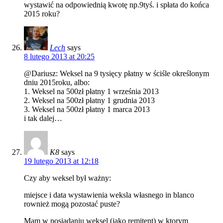
wystawić na odpowiednią kwotę np.9tyś. i spłata do końca
2015 roku?
Lech
says
8 lutego 2013 at 20:25
@Dariusz: Weksel na 9 tysięcy płatny w ściśle określonym
dniu 2015roku, albo:
1. Weksel na 500zł płatny 1 września 2013
2. Weksel na 500zł płatny 1 grudnia 2013
3. Weksel na 500zł płatny 1 marca 2013
i tak dalej…
K8
says
19 lutego 2013 at 12:18
Czy aby weksel był ważny:
miejsce i data wystawienia weksla własnego in blanco
rownież mogą pozostać puste?
Mam w posiadaniu weksel (jako remitent) w ktorym