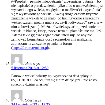
@Prophet – pewnie „nieopatrznie” zrozumiałeś pytanie – bo
nie napisałeś o przedawnieniu, tylko albo o unieważnieniu już
wystawionego weksla, względnie o możliwości „wycofania”
się z wystawionego weksla. (Swoją drogą czasem fizyczne
zniszczenie weksla to za mało, bo taki fizycznie zniszczony
weksel czasem można umorzyć, czyli „odtworzyć” zawarte w
nim zobowiązanie). Można również spytać o przedawnienie
weksla in blanco, który jeszcze terminu płatności nie ma. Jeśli
Adama takie głębsze zagadnienia interesują, to aby nie
zajmować komentarzy dość szczegółowymi analizami,
zapraszam na założenie pytania na forum
(
https://forum.remitent.pl
).
Adam
says
5 listopada 2018 at 12:59
Panowie weksel własny np. wyznaczona data spłaty to
05,.11.2018 r. i co od jutra się z nim dzieje jeżeli nie został
spłacony dzisiaj właśnie?
Robert
says
24 kwietnia 2023 at 12:35