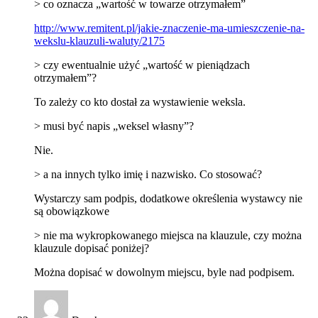
> co oznacza „wartość w towarze otrzymałem”
http://www.remitent.pl/jakie-znaczenie-ma-umieszczenie-na-
wekslu-klauzuli-waluty/2175
> czy ewentualnie użyć „wartość w pieniądzach
otrzymałem”?
To zależy co kto dostał za wystawienie weksla.
> musi być napis „weksel własny”?
Nie.
> a na innych tylko imię i nazwisko. Co stosować?
Wystarczy sam podpis, dodatkowe określenia wystawcy nie
są obowiązkowe
> nie ma wykropkowanego miejsca na klauzule, czy można
klauzule dopisać poniżej?
Można dopisać w dowolnym miejscu, byle nad podpisem.