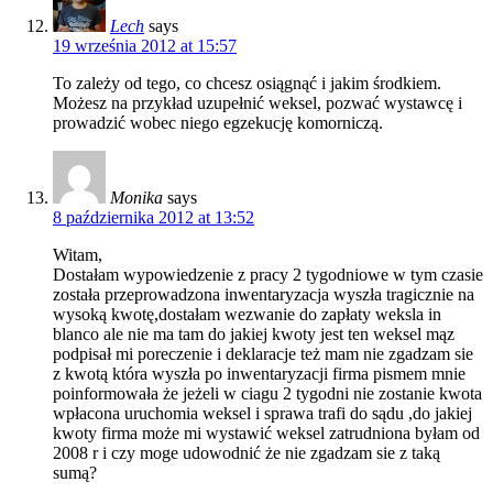
Lech
says
19 września 2012 at 15:57
To zależy od tego, co chcesz osiągnąć i jakim środkiem.
Możesz na przykład uzupełnić weksel, pozwać wystawcę i
prowadzić wobec niego egzekucję komorniczą.
Monika
says
8 października 2012 at 13:52
Witam,
Dostałam wypowiedzenie z pracy 2 tygodniowe w tym czasie
została przeprowadzona inwentaryzacja wyszła tragicznie na
wysoką kwotę,dostałam wezwanie do zapłaty weksla in
blanco ale nie ma tam do jakiej kwoty jest ten weksel mąz
podpisał mi poreczenie i deklaracje też mam nie zgadzam sie
z kwotą która wyszła po inwentaryzacji firma pismem mnie
poinformowała że jeżeli w ciagu 2 tygodni nie zostanie kwota
wpłacona uruchomia weksel i sprawa trafi do sądu ,do jakiej
kwoty firma może mi wystawić weksel zatrudniona byłam od
2008 r i czy moge udowodnić że nie zgadzam sie z taką
sumą?