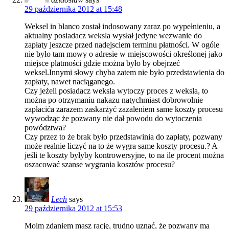
29 października 2012 at 15:48
Weksel in blanco został indosowany zaraz po wypełnieniu, a
aktualny posiadacz weksla wysłał jedyne wezwanie do
zapłaty jeszcze przed nadejsciem terminu płatności. W ogóle
nie było tam mowy o adresie w miejscowości określonej jako
miejsce platmości gdzie można było by obejrzeć
weksel.Innymi słowy chyba zatem nie było przedstawienia do
zapłaty, nawet naciąganego.
Czy jeżeli posiadacz weksla wytoczy proces z weksla, to
można po otrzymaniu nakazu natychmiast dobrowolnie
zapłacića zarazem zaskarżyć zazaleniem same koszty procesu
wywodząc że pozwany nie dał powodu do wytoczenia
powództwa?
Czy przez to że brak było przedstawinia do zapłaty, pozwany
może realnie liczyć na to że wygra same koszty procesu.? A
jeśli te koszty byłyby kontrowersyjne, to na ile procent można
oszacować szanse wygrania kosztów procesu?
Lech
says
29 października 2012 at 15:53
Moim zdaniem masz rację, trudno uznać, że pozwany ma