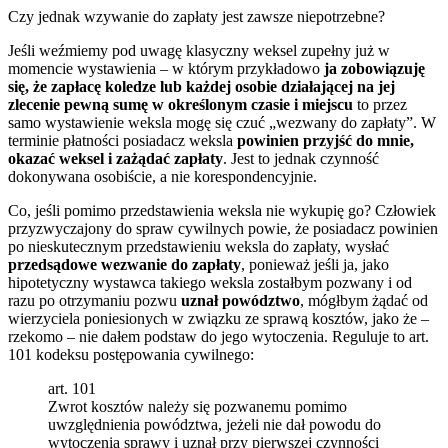
Czy jednak wzywanie do zapłaty jest zawsze niepotrzebne?
Jeśli weźmiemy pod uwagę klasyczny weksel zupełny już w
momencie wystawienia – w którym przykładowo
ja zobowiązuję
się, że zapłacę koledze lub każdej osobie działającej na jej
zlecenie pewną sumę w określonym czasie i miejscu
to przez
samo wystawienie weksla mogę się czuć „wezwany do zapłaty”. W
terminie płatności posiadacz weksla
powinien przyjść do mnie,
okazać weksel i zażądać zapłaty
. Jest to jednak czynność
dokonywana osobiście, a nie korespondencyjnie.
Co, jeśli pomimo przedstawienia weksla nie wykupię go? Człowiek
przyzwyczajony do spraw cywilnych powie, że posiadacz powinien
po nieskutecznym przedstawieniu weksla do zapłaty, wysłać
przedsądowe wezwanie do zapłaty
, ponieważ jeśli ja, jako
hipotetyczny wystawca takiego weksla zostałbym pozwany i od
razu po otrzymaniu pozwu
uznał powództwo
, mógłbym żądać od
wierzyciela poniesionych w związku ze sprawą kosztów, jako że –
rzekomo – nie dałem podstaw do jego wytoczenia. Reguluje to art.
101 kodeksu postępowania cywilnego:
art. 101
Zwrot kosztów należy się pozwanemu pomimo
uwzględnienia powództwa, jeżeli nie dał powodu do
wytoczenia sprawy i uznał przy pierwszej czynności