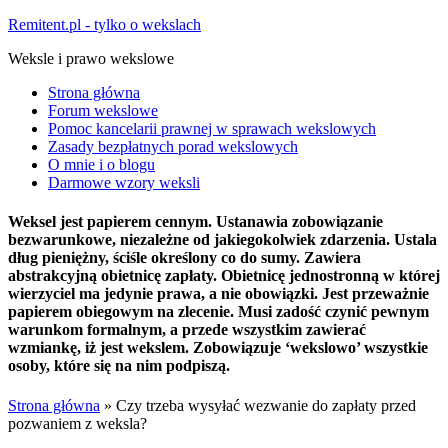
Remitent.pl - tylko o wekslach
Weksle i prawo wekslowe
Strona główna
Forum wekslowe
Pomoc kancelarii prawnej w sprawach wekslowych
Zasady bezpłatnych porad wekslowych
O mnie i o blogu
Darmowe wzory weksli
Weksel jest papierem cennym. Ustanawia zobowiązanie
bezwarunkowe, niezależne od jakiegokolwiek zdarzenia. Ustala
dług pieniężny, ściśle określony co do sumy. Zawiera
abstrakcyjną obietnicę zapłaty. Obietnicę jednostronną w której
wierzyciel ma jedynie prawa, a nie obowiązki. Jest przeważnie
papierem obiegowym na zlecenie. Musi zadość czynić pewnym
warunkom formalnym, a przede wszystkim zawierać
wzmiankę, iż jest wekslem. Zobowiązuje ‘wekslowo’ wszystkie
osoby, które się na nim podpiszą.
Strona główna
»
Czy trzeba wysyłać wezwanie do zapłaty przed
pozwaniem z weksla?