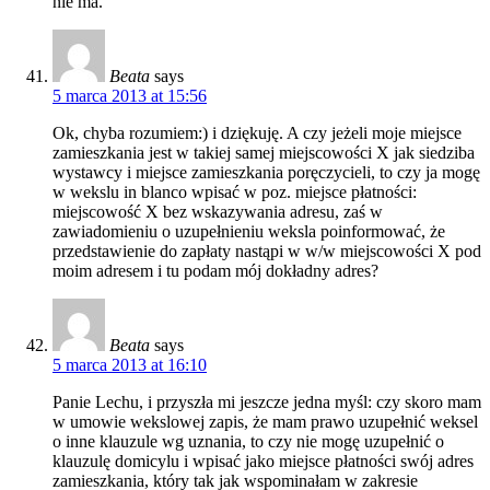
nie ma.
Beata
says
5 marca 2013 at 15:56
Ok, chyba rozumiem:) i dziękuję. A czy jeżeli moje miejsce
zamieszkania jest w takiej samej miejscowości X jak siedziba
wystawcy i miejsce zamieszkania poręczycieli, to czy ja mogę
w wekslu in blanco wpisać w poz. miejsce płatności:
miejscowość X bez wskazywania adresu, zaś w
zawiadomieniu o uzupełnieniu weksla poinformować, że
przedstawienie do zapłaty nastąpi w w/w miejscowości X pod
moim adresem i tu podam mój dokładny adres?
Beata
says
5 marca 2013 at 16:10
Panie Lechu, i przyszła mi jeszcze jedna myśl: czy skoro mam
w umowie wekslowej zapis, że mam prawo uzupełnić weksel
o inne klauzule wg uznania, to czy nie mogę uzupełnić o
klauzulę domicylu i wpisać jako miejsce płatności swój adres
zamieszkania, który tak jak wspominałam w zakresie