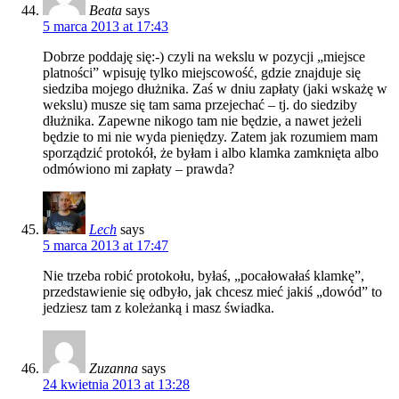
Beata
says
5 marca 2013 at 17:43
Dobrze poddaję się:-) czyli na wekslu w pozycji „miejsce
platności” wpisuję tylko miejscowość, gdzie znajduje się
siedziba mojego dłużnika. Zaś w dniu zapłaty (jaki wskażę w
wekslu) musze się tam sama przejechać – tj. do siedziby
dłużnika. Zapewne nikogo tam nie będzie, a nawet jeżeli
będzie to mi nie wyda pieniędzy. Zatem jak rozumiem mam
sporządzić protokół, że byłam i albo klamka zamknięta albo
odmówiono mi zapłaty – prawda?
Lech
says
5 marca 2013 at 17:47
Nie trzeba robić protokołu, byłaś, „pocałowałaś klamkę”,
przedstawienie się odbyło, jak chcesz mieć jakiś „dowód” to
jedziesz tam z koleżanką i masz świadka.
Zuzanna
says
24 kwietnia 2013 at 13:28