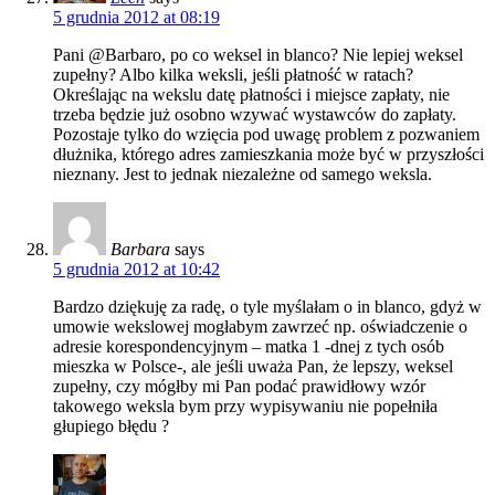
5 grudnia 2012 at 08:19
Pani @Barbaro, po co weksel in blanco? Nie lepiej weksel
zupełny? Albo kilka weksli, jeśli płatność w ratach?
Określając na wekslu datę płatności i miejsce zapłaty, nie
trzeba będzie już osobno wzywać wystawców do zapłaty.
Pozostaje tylko do wzięcia pod uwagę problem z pozwaniem
dłużnika, którego adres zamieszkania może być w przyszłości
nieznany. Jest to jednak niezależne od samego weksla.
Barbara
says
5 grudnia 2012 at 10:42
Bardzo dziękuję za radę, o tyle myślałam o in blanco, gdyż w
umowie wekslowej mogłabym zawrzeć np. oświadczenie o
adresie korespondencyjnym – matka 1 -dnej z tych osób
mieszka w Polsce-, ale jeśli uważa Pan, że lepszy, weksel
zupełny, czy mógłby mi Pan podać prawidłowy wzór
takowego weksla bym przy wypisywaniu nie popełniła
głupiego błędu ?