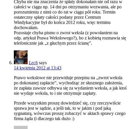
Chyba nie ma znaczenia że spłaty dokonałam nie od razu w
całości w ciągu np. 14 dni po otrzymaniu wezwania, ale po
porozumieniu z nimi co do rat w ciągu pół roku. Termin
ostateczny spłaty całości podany przez Centrum
Windykacyjne był do końca 2012 roku, więc terminu
dochowałam.
Pozostaje chyba pismo o zwrot weksla (z powołaniem na
odp. artykuł Prawa Wekslowego?), bo z kobietą rozmawia się
telefonicznie jak „z głuchym przez ścianę”.
Lech
says
14 kwietnia 2012 at 13:43
Prawo wekslowe nie przewiduje przepisu na „zwrot weksla
po dokonanej zapłacie”, wychodząc ze słusznego założenia,
że zapłata zawsze odbywa się za wydaniem weksla, a jak ktoś
nie wydaje weksla, to i nie otrzymuje zapłaty.
Przede wszystkim proszę dowiedzieć się, czy rzeczywiście
sprawa jest w sądzie, a jeśli tak, to w jakim i pod jaką
sygnaturą, wówczas proszę zobaczyć w aktach sprawy czego
firma żąda (i dlaczego tak dużo :)