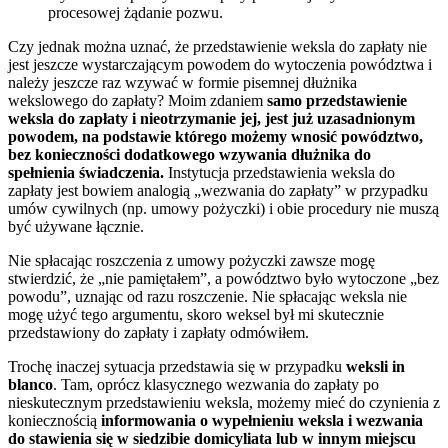
procesowej żądanie pozwu.
Czy jednak można uznać, że przedstawienie weksla do zapłaty nie
jest jeszcze wystarczającym powodem do wytoczenia powództwa i
należy jeszcze raz wzywać w formie pisemnej dłużnika
wekslowego do zapłaty? Moim zdaniem
samo przedstawienie
weksla do zapłaty i nieotrzymanie jej, jest już uzasadnionym
powodem, na podstawie którego możemy wnosić powództwo,
bez konieczności dodatkowego wzywania dłużnika do
spełnienia świadczenia.
Instytucja przedstawienia weksla do
zapłaty jest bowiem analogią „wezwania do zapłaty” w przypadku
umów cywilnych (np. umowy pożyczki) i obie procedury nie muszą
być używane łącznie.
Nie spłacając roszczenia z umowy pożyczki zawsze mogę
stwierdzić, że „nie pamiętałem”, a powództwo było wytoczone „bez
powodu”, uznając od razu roszczenie. Nie spłacając weksla nie
mogę użyć tego argumentu, skoro weksel był mi skutecznie
przedstawiony do zapłaty i zapłaty odmówiłem.
Trochę inaczej sytuacja przedstawia się w przypadku
weksli in
blanco
. Tam, oprócz klasycznego wezwania do zapłaty po
nieskutecznym przedstawieniu weksla, możemy mieć do czynienia z
koniecznością
informowania o wypełnieniu weksla i wezwania
do stawienia się w siedzibie domicyliata lub w innym miejscu