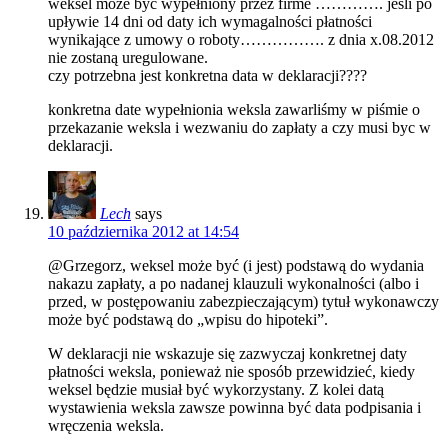
weksel może być wypełniony przez firme …………. jeśli po
upływie 14 dni od daty ich wymagalności płatności
wynikające z umowy o roboty……………. z dnia x.08.2012
nie zostaną uregulowane.
czy potrzebna jest konkretna data w deklaracji????
konkretna date wypełnionia weksla zawarliśmy w piśmie o
przekazanie weksla i wezwaniu do zapłaty a czy musi byc w
deklaracji.
Lech
says
10 października 2012 at 14:54
@Grzegorz, weksel może być (i jest) podstawą do wydania
nakazu zapłaty, a po nadanej klauzuli wykonalności (albo i
przed, w postępowaniu zabezpieczającym) tytuł wykonawczy
może być podstawą do „wpisu do hipoteki”.
W deklaracji nie wskazuje się zazwyczaj konkretnej daty
płatności weksla, ponieważ nie sposób przewidzieć, kiedy
weksel będzie musiał być wykorzystany. Z kolei datą
wystawienia weksla zawsze powinna być data podpisania i
wręczenia weksla.