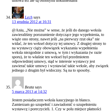
umowa tez ale są osobnymi dokumentami
Lech
says
13 grudnia 2012 at 16:31
@Aniu, „Nie można” w sense, że jeśli do danego weksla
zawieraliśmy porozumienie dotyczące jego wypełnienia, to
wiąże ono strony, nawet jeśli „na pierwszy rzut oka” nie
widać, że ten weksel dotyczy tej umowy. Z drugiej strony to
na wystawcy ciąży obowiązek wykazania wypełnienia
weksla niezgodnie z umową, w tym i wykazania (w razie
sporu), że to właśnie ten weksel był przedmiotem
odpowiedniej umowy, stąd w interesie wystawcy jest
zawierać takie umowy i wystawiać takie weksle, aby związek
jednego z drugim był widoczny. Są na to sposoby.
Beata
says
5 marca 2013 at 14:32
Jestem posiadaczem weksla kaucyjnego in blanco.
Zamierzam go uzupełnić i zawiadomić o uzupełnieniu
wystawcę i poreczycieli. 1. Czy w polu miejsce płatności