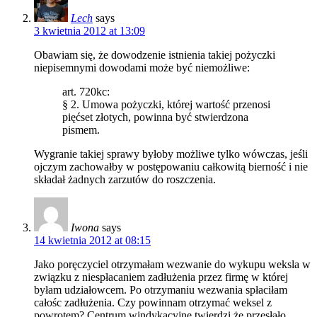
Lech
says
3 kwietnia 2012 at 13:09
Obawiam się, że dowodzenie istnienia takiej pożyczki
niepisemnymi dowodami może być niemożliwe:
art. 720kc:
§ 2. Umowa pożyczki, której wartość przenosi
pięćset złotych, powinna być stwierdzona
pismem.
Wygranie takiej sprawy byłoby możliwe tylko wówczas, jeśli
ojczym zachowałby w postępowaniu całkowitą bierność i nie
składał żadnych zarzutów do roszczenia.
Iwona
says
14 kwietnia 2012 at 08:15
Jako poręczyciel otrzymałam wezwanie do wykupu weksla w
związku z niespłacaniem zadłużenia przez firmę w której
byłam udziałowcem. Po otrzymaniu wezwania spłaciłam
całośc zadłużenia. Czy powinnam otrzymać weksel z
powrotem? Centrum windykacyjne twierdzi że przesłało