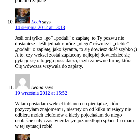
podali o zaplate
Lech
says
14 sierpnia 2012 at 13:13
Jeśli oni tylko „go” „podali” o zapłatę, to Ty pozwu nie
dostaniesz. Jeśli jednak oprócz „niego” również i „ciebie”
„podali” o zapłatę, jako żyranta, to się dowiesz dość szybko ;)
A to, czy weksel został zapłacony najlepiej dowiedzieć się
pytając się o to jego posiadacza, czyli zapewne firmę, która
Cię wówczas wzywała do zapłaty.
iwona
says
19 września 2012 at 15:52
Witam posiadam weksel inblanco na pieniądze, które
pozyczyłam znajomemu , niestety on od kilku miesięcy nie
odbiera moich telefonów a kiedy pojechałam do niego
osobiście cały czas twierdzi ,ze już niedługo spłaci. Co mam
w tej sytuacji robić