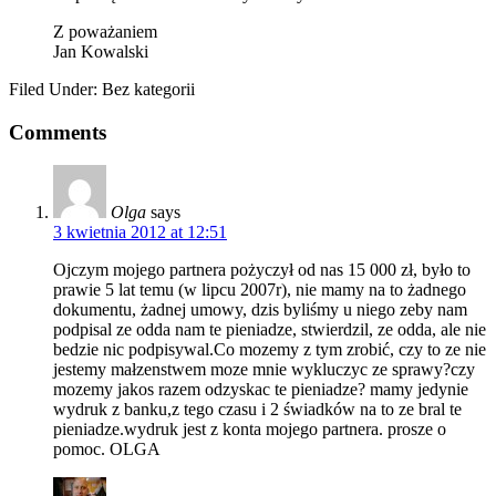
Z poważaniem
Jan Kowalski
Filed Under: Bez kategorii
Comments
Olga
says
3 kwietnia 2012 at 12:51
Ojczym mojego partnera pożyczył od nas 15 000 zł, było to
prawie 5 lat temu (w lipcu 2007r), nie mamy na to żadnego
dokumentu, żadnej umowy, dzis byliśmy u niego zeby nam
podpisal ze odda nam te pieniadze, stwierdzil, ze odda, ale nie
bedzie nic podpisywal.Co mozemy z tym zrobić, czy to ze nie
jestemy małzenstwem moze mnie wykluczyc ze sprawy?czy
mozemy jakos razem odzyskac te pieniadze? mamy jedynie
wydruk z banku,z tego czasu i 2 świadków na to ze bral te
pieniadze.wydruk jest z konta mojego partnera. prosze o
pomoc. OLGA