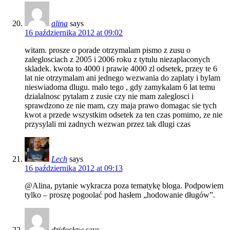
alina
says
16 października 2012 at 09:02
witam. prosze o porade otrzymalam pismo z zusu o
zaleglosciach z 2005 i 2006 roku z tytulu niezaplaconych
skladek. kwota to 4000 i prawie 4000 zl odsetek, przey te 6
lat nie otrzymalam ani jednego wezwania do zaplaty i bylam
nieswiadoma dlugu. malo tego , gdy zamykalam 6 lat temu
dzialalnosc pytalam z zusie czy nie mam zaleglosci i
sprawdzono ze nie mam, czy maja prawo domagac sie tych
kwot a przede wszystkim odsetek za ten czas pomimo, ze nie
przysylali mi zadnych wezwan przez tak dlugi czas
Lech
says
16 października 2012 at 09:13
@Alina, pytanie wykracza poza tematykę bloga. Podpowiem
tylko – proszę pogoolać pod hasłem „hodowanie długów”.
dzidosław
says