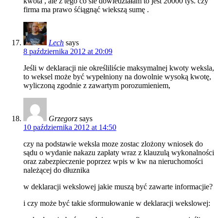
kwota , ale z tego co sie dowiedziałam to jest 20000 tys. czy
firma ma prawo śćiągnąć wiekszą sumę .
Lech
says
8 października 2012 at 20:09
Jeśli w deklaracji nie określiliście maksymalnej kwoty weksla,
to weksel może być wypełniony na dowolnie wysoką kwotę,
wyliczoną zgodnie z zawartym porozumieniem,
Grzegorz
says
10 października 2012 at 14:50
czy na podstawie weksla moze zostac zlożony wniosek do
sądu o wydanie nakazu zapłaty wraz z klauzulą wykonalności
oraz zabezpieczenie poprzez wpis w kw na nieruchomości
należącej do dłuznika
w deklaracji wekslowej jakie muszą być zawarte informacjie?
i czy może być takie sformułowanie w deklaracji wekslowej: