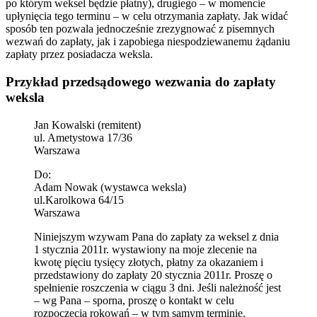
po którym weksel będzie płatny), drugiego – w momencie
upłynięcia tego terminu – w celu otrzymania zapłaty. Jak widać
sposób ten pozwala jednocześnie zrezygnować z pisemnych
wezwań do zapłaty, jak i zapobiega niespodziewanemu żądaniu
zapłaty przez posiadacza weksla.
Przykład przedsądowego wezwania do zapłaty
weksla
Jan Kowalski (remitent)
ul. Ametystowa 17/36
Warszawa
Do:
Adam Nowak (wystawca weksla)
ul.Karolkowa 64/15
Warszawa
Niniejszym wzywam Pana do zapłaty za weksel z dnia
1 stycznia 2011r. wystawiony na moje zlecenie na
kwotę pięciu tysięcy złotych, płatny za okazaniem i
przedstawiony do zapłaty 20 stycznia 2011r. Proszę o
spełnienie roszczenia w ciągu 3 dni. Jeśli należność jest
– wg Pana – sporna, proszę o kontakt w celu
rozpoczęcia rokowań – w tym samym terminie.