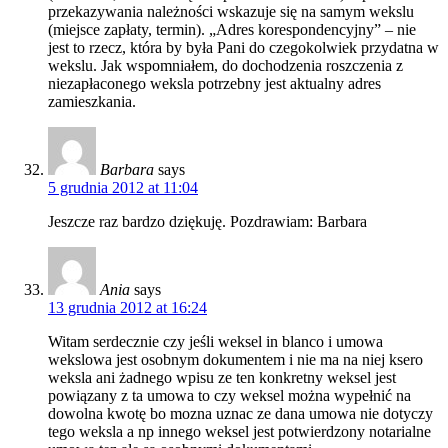
przekazywania należności wskazuje się na samym wekslu
(miejsce zapłaty, termin). „Adres korespondencyjny” – nie
jest to rzecz, która by była Pani do czegokolwiek przydatna w
wekslu. Jak wspomniałem, do dochodzenia roszczenia z
niezapłaconego weksla potrzebny jest aktualny adres
zamieszkania.
Barbara
says
5 grudnia 2012 at 11:04
Jeszcze raz bardzo dziękuję. Pozdrawiam: Barbara
Ania
says
13 grudnia 2012 at 16:24
Witam serdecznie czy jeśli weksel in blanco i umowa
wekslowa jest osobnym dokumentem i nie ma na niej ksero
weksla ani żadnego wpisu ze ten konkretny weksel jest
powiązany z ta umowa to czy weksel można wypełnić na
dowolna kwotę bo mozna uznac ze dana umowa nie dotyczy
tego weksla a np innego weksel jest potwierdzony notarialne