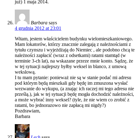
już) 1 maja 2014.
Barbara
says
4 grudnia 2012 at 23:01
Witam, jestem właścicielem budynku wielomieszkaniowego.
Mam lokatorów, którzy znacznie zalegają z należnościami z
tytułu czynszu i wyjeżdżają do Niemiec , ale podobno chcą te
należności zapłacić (wraz z odsetkami) ratami stamtąd (w
terminie 3-ch lat), na wskazane przeze mnie konto. Sądzę, że
w tej sytuacji najlepszy byłby weksel in blanco, z umową
wekslową.
I tu mam pytanie: ponieważ nie są w stanie podać mi adresu
pod którym będą mieszkali gdy będę im zmuszona wysłać
wezwanie do wykupu, (a znając ich raczej mi tego adresu nie
prześlą.), jak w tej sytuacji będę mogła dochodzić należności,
a może wybrać inny weksel? (tyle, że nie wiem co zrobić z
ratami, bo jednorazowo nie zapłacą mi nigdy?)
Pozdrawiam,
Barbara
Lech
says