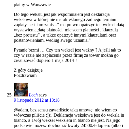
płatny w Warszawie
Do tego wekslu jest jak wspomniałem jest deklaracja
wekslowa w której nie ma określonego żadnego terminu
zapłaty. Jest tam zapis ..” ma prawo opatrzyć ten weksel datą
wystawienia,datą płatności, miejscem płatności , klauzulą
„bez protestu” , a także opatrzyć innymi klauzulami oraz
postanowieniami według swego uznania.”
Pytanie brzmi … Czy ten weksel jest ważny ? A jeśli tak to
czy w razie nie zapłacenia przez firmę za towar można go
zrealizować dopiero 1 maja 2014 ?
Z góry dziękuje
Pozdrawiam
Lech
says
9 listopada 2012 at 13:18
@adam, bez sensu zawarliście taką umowę, nie wiem co
wówczas piliście :))). Deklaracja wekslowa jest do weksla in
blanco, a Twój weksel wekslem in blanco nie jest. Na jego
podstawie możesz dochodzić kwoty 24500zł dopiero (albo i