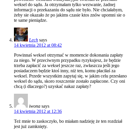
weksel do sądu. Ja otrzymałam tylko wezwanie, żadnej
informacji o przekazaniu do sądu nie było. Nie chciałabym,
żeby sie okazało że po jakims czasie ktos znów upomni sie o
te same pieniądze.
Lech
says
14 kwietnia 2012 at 08:42
Powinnaś weksel otrzymać w momencie dokonania zapłaty
za niego. W przeciwnym przypadku ryzykujesz, że będzie
trzeba zapłacić za weksel jeszcze raz, zwłaszcza jeśli jego
posiadaczem będzie ktoś inny, niż ten, komu płaciłaś za
weksel. Przede wszystkim zapytaj się, w jakim celu przesłano
weksel do sądu, skoro roszczenie zostało zapłacone. Czy oni
chcą (i dlaczego?) uzyskać nakaz zapłaty?
iwona
says
14 kwietnia 2012 at 12:36
Też mnie to zaskoczyło, bo miałam nadzieję że ten rozdział
jest już zamknięty.