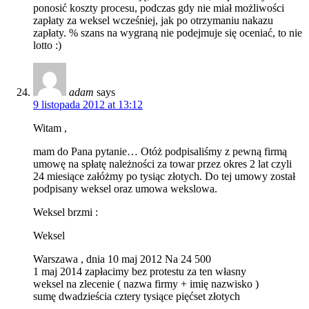
ponosić koszty procesu, podczas gdy nie miał możliwości
zapłaty za weksel wcześniej, jak po otrzymaniu nakazu
zapłaty. % szans na wygraną nie podejmuje się oceniać, to nie
lotto :)
adam
says
9 listopada 2012 at 13:12
Witam ,
mam do Pana pytanie… Otóż podpisaliśmy z pewną firmą
umowę na spłatę należności za towar przez okres 2 lat czyli
24 miesiące załóżmy po tysiąc złotych. Do tej umowy został
podpisany weksel oraz umowa wekslowa.
Weksel brzmi :
Weksel
Warszawa , dnia 10 maj 2012 Na 24 500
1 maj 2014 zapłacimy bez protestu za ten własny
weksel na zlecenie ( nazwa firmy + imię nazwisko )
sumę dwadzieścia cztery tysiące pięćset złotych