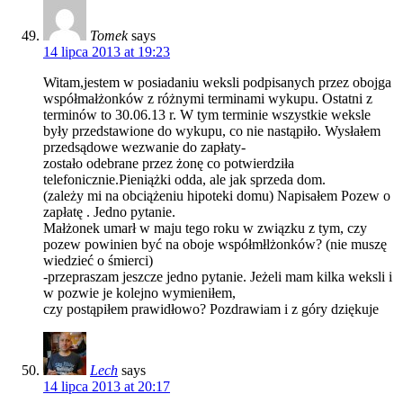
Tomek
says
14 lipca 2013 at 19:23
Witam,jestem w posiadaniu weksli podpisanych przez obojga
współmałżonków z różnymi terminami wykupu. Ostatni z
terminów to 30.06.13 r. W tym terminie wszystkie weksle
były przedstawione do wykupu, co nie nastąpiło. Wysłałem
przedsądowe wezwanie do zapłaty-
zostało odebrane przez żonę co potwierdziła
telefonicznie.Pieniążki odda, ale jak sprzeda dom.
(zależy mi na obciążeniu hipoteki domu) Napisałem Pozew o
zapłatę . Jedno pytanie.
Małżonek umarł w maju tego roku w związku z tym, czy
pozew powinien być na oboje współmłlżonków? (nie muszę
wiedzieć o śmierci)
-przepraszam jeszcze jedno pytanie. Jeżeli mam kilka weksli i
w pozwie je kolejno wymieniłem,
czy postąpiłem prawidłowo? Pozdrawiam i z góry dziękuje
Lech
says
14 lipca 2013 at 20:17