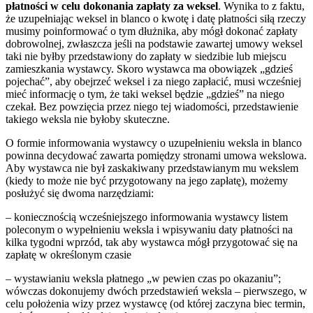
płatności w celu dokonania zapłaty za weksel
. Wynika to z faktu,
że uzupełniając weksel in blanco o kwotę i datę płatności siłą rzeczy
musimy poinformować o tym dłużnika, aby mógł dokonać zapłaty
dobrowolnej, zwłaszcza jeśli na podstawie zawartej umowy weksel
taki nie byłby przedstawiony do zapłaty w siedzibie lub miejscu
zamieszkania wystawcy. Skoro wystawca ma obowiązek „gdzieś
pojechać”, aby obejrzeć weksel i za niego zapłacić, musi wcześniej
mieć informację o tym, że taki weksel będzie „gdzieś” na niego
czekał. Bez powzięcia przez niego tej wiadomości, przedstawienie
takiego weksla nie byłoby skuteczne.
O formie informowania wystawcy o uzupełnieniu weksla in blanco
powinna decydować zawarta pomiędzy stronami umowa wekslowa.
Aby wystawca nie był zaskakiwany przedstawianym mu wekslem
(kiedy to może nie być przygotowany na jego zapłatę), możemy
posłużyć się dwoma narzędziami:
– koniecznością wcześniejszego informowania wystawcy listem
poleconym o wypełnieniu weksla i wpisywaniu daty płatności na
kilka tygodni wprzód, tak aby wystawca mógł przygotować się na
zapłatę w określonym czasie
– wystawianiu weksla płatnego „w pewien czas po okazaniu”;
wówczas dokonujemy dwóch przedstawień weksla – pierwszego, w
celu położenia wizy przez wystawcę (od której zaczyna biec termin,