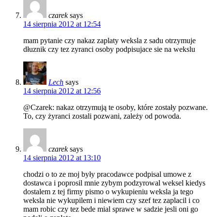
czarek
says
14 sierpnia 2012 at 12:54
mam pytanie czy nakaz zaplaty weksla z sadu otrzymuje
dłuznik czy tez zyranci osoby podpisujace sie na wekslu
Lech
says
14 sierpnia 2012 at 12:56
@Czarek: nakaz otrzymują te osoby, które zostały pozwane.
To, czy żyranci zostali pozwani, zależy od powoda.
czarek
says
14 sierpnia 2012 at 13:10
chodzi o to ze moj były pracodawce podpisal umowe z
dostawca i poprosil mnie zybym podzyrowal weksel kiedys
dostalem z tej firmy pismo o wykupieniu weksla ja tego
weksla nie wykupilem i niewiem czy szef tez zaplacil i co
mam robic czy tez bede mial sprawe w sadzie jesli oni go