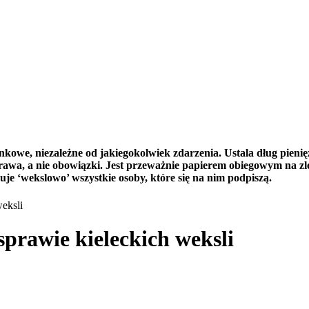
we, niezależne od jakiegokolwiek zdarzenia. Ustala dług pieniężn
e prawa, a nie obowiązki. Jest przeważnie papierem obiegowym na
je ‘wekslowo’ wszystkie osoby, które się na nim podpiszą.
eksli
prawie kieleckich weksli