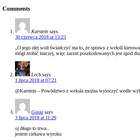
Comments
Karstein
says
30 czerwca 2018 at 13:23
„O jego złej woli świadczyć ma to, że sprawy z weksli kierow
mógł zrobić inaczej, więc zarzut poszkodowanych jest spod du
Lech
says
1 lipca 2018 at 07:21
@Karstein – Powództwo z weksla można wytoczyć wedle wybor
Gosia
says
3 lipca 2018 at 11:29
oj długo to trwa..
jestem ciekawa wyroku