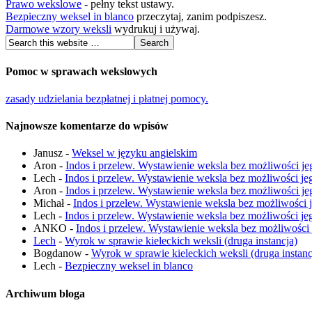
Prawo wekslowe
- pełny tekst ustawy.
Bezpieczny weksel in blanco
przeczytaj, zanim podpiszesz.
Darmowe wzory weksli
wydrukuj i używaj.
Pomoc w sprawach wekslowych
zasady udzielania bezpłatnej i płatnej pomocy.
Najnowsze komentarze do wpisów
Janusz
-
Weksel w języku angielskim
Aron
-
Indos i przelew. Wystawienie weksla bez możliwości je
Lech
-
Indos i przelew. Wystawienie weksla bez możliwości je
Aron
-
Indos i przelew. Wystawienie weksla bez możliwości je
Michał
-
Indos i przelew. Wystawienie weksla bez możliwości 
Lech
-
Indos i przelew. Wystawienie weksla bez możliwości je
ANKO
-
Indos i przelew. Wystawienie weksla bez możliwości
Lech
-
Wyrok w sprawie kieleckich weksli (druga instancja)
Bogdanow
-
Wyrok w sprawie kieleckich weksli (druga instanc
Lech
-
Bezpieczny weksel in blanco
Archiwum bloga