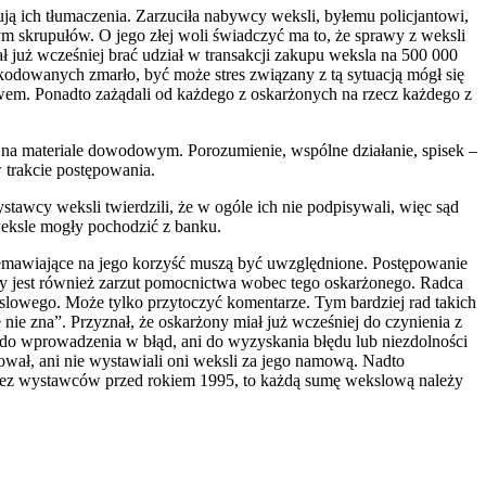
ują ich tłumaczenia. Zarzuciła nabywcy weksli, byłemu policjantowi,
ym skrupułów. O jego złej woli świadczyć ma to, że sprawy z weksli
ł już wcześniej brać udział w transakcji zakupu weksla na 500 000
zkodowanych zmarło, być może stres związany z tą sytuacją mógł się
twem. Ponadto zażądali od każdego z oskarżonych na rzecz każdego z
ię na materiale dowodowym. Porozumienie, wspólne działanie, spisek –
 trakcie postępowania.
stawcy weksli twierdzili, że w ogóle ich nie podpisywali, więc sąd
eksle mogły pochodzić z banku.
emawiające na jego korzyść muszą być uwzględnione. Postępowanie
ny jest również zarzut pomocnictwa wobec tego oskarżonego. Radca
slowego. Może tylko przytoczyć komentarze. Tym bardziej rad takich
ie zna”. Przyznał, że oskarżony miał już wcześniej do czynienia z
i do wprowadzenia w błąd, ani do wyzyskania błędu lub niezdolności
wał, ani nie wystawiali oni weksli za jego namową. Nadto
przez wystawców przed rokiem 1995, to każdą sumę wekslową należy