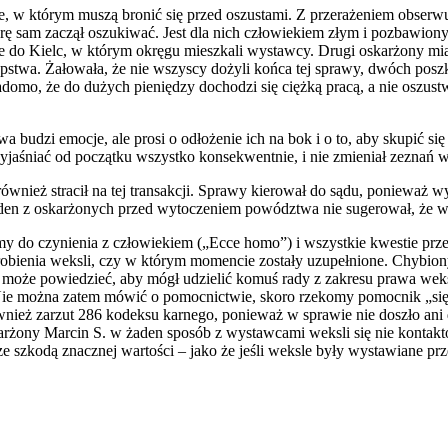
ie, w którym muszą bronić się przed oszustami. Z przerażeniem obserw
urę sam zaczął oszukiwać. Jest dla nich człowiekiem złym i pozbawion
ie do Kielc, w którym okręgu mieszkali wystawcy. Drugi oskarżony mia
tępstwa. Żałowała, że nie wszyscy dożyli końca tej sprawy, dwóch pos
domo, że do dużych pieniędzy dochodzi się ciężką pracą, a nie oszus
a budzi emocje, ale prosi o odłożenie ich na bok i o to, aby skupić s
jaśniać od początku wszystko konsekwentnie, i nie zmieniał zeznań w
wnież stracił na tej transakcji. Sprawy kierował do sądu, ponieważ wy
den z oskarżonych przed wytoczeniem powództwa nie sugerował, że w
y do czynienia z człowiekiem („Ecce homo”) i wszystkie kwestie prz
zerobienia weksli, czy w którym momencie zostały uzupełnione. Chybio
ie może powiedzieć, aby mógł udzielić komuś rady z zakresu prawa wek
. Nie można zatem mówić o pomocnictwie, skoro rzekomy pomocnik „się n
również zarzut 286 kodeksu karnego, ponieważ w sprawie nie doszło an
rżony Marcin S. w żaden sposób z wystawcami weksli się nie kontakto
e szkodą znacznej wartości – jako że jeśli weksle były wystawiane 