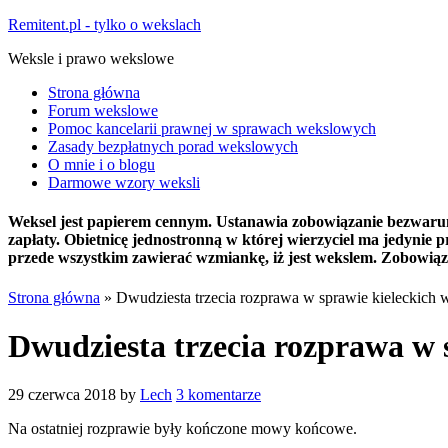
Remitent.pl - tylko o wekslach
Weksle i prawo wekslowe
Strona główna
Forum wekslowe
Pomoc kancelarii prawnej w sprawach wekslowych
Zasady bezpłatnych porad wekslowych
O mnie i o blogu
Darmowe wzory weksli
Weksel jest papierem cennym. Ustanawia zobowiązanie bezwarunko
zapłaty. Obietnicę jednostronną w której wierzyciel ma jedyni
przede wszystkim zawierać wzmiankę, iż jest wekslem. Zobowiązu
Strona główna
»
Dwudziesta trzecia rozprawa w sprawie kieleckich w
Dwudziesta trzecia rozprawa w s
29 czerwca 2018
by
Lech
3 komentarze
Na ostatniej rozprawie były kończone mowy końcowe.