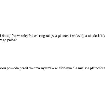
ał do sądów w całej Polsce (wg miejsca płatności weksla), a nie do K
żego palca?
u powoda przed dwoma sądami – właściwym dla miejsca płatności w