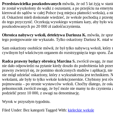
Przedstawicielka poszkodowanych
mówiła, że od 5 lat żyją w stan
że został wyszkolony do walki z oszustami, a po przejściu na emeryt
kierował do sądów w całej Polsce (wg miejsca płatności weksla), a n
zł. Oskarżeni mieli doskonale wiedzieć, że weksle pochodzą z przes
do tego przyczynić. Oczekują wysokiego wymiaru kary, aby było wia
poszkodowanych po 20 000 zł zadośćuczynienia.
Obrońca nabywcy weksli, detektywa Dariusza K.
mówiła, że spraw
tego postępowanie nie wykazało. Tylko oskarżony Dariusz K. miał wy
Sam oskarżony osobiście mówił, że był tylko nabywcą weksli, który ró
cywilnym był właściwym organem do rozstrzygnięcia tego sporu. Ża
Radca prawny będący obrońcą Marcina S.
zwrócił uwagę, że mam
nie dało odpowiedzi na pytanie kiedy doszło do podrobienia lub pr
prawny zwierzył się, że pomimo skończonych studiów i aplikacji, n
nie mógł udzielać oskarżony, który z wykształcenia jest technikiem
wekslami, ale były to tylko weksle kolekcjonerskie. Chybiony jest 
pojmowania – po stronie wystawców weksli. Choćby dlatego, że oska
pełnomocnik zwrócił uwagę, że być może nie mamy tu do czynienia z
podzielić przez 10 000, z uwagi na denominację.
Wyrok w przyszłym tygodniu.
Filed Under: Bez kategorii
Tagged With:
kieleckie weksle