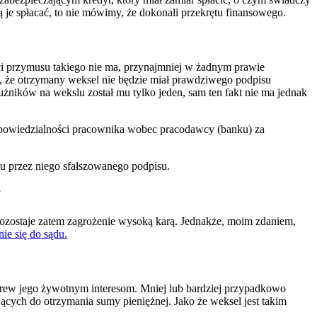
ją je spłacać, to nie mówimy, że dokonali przekrętu finansowego.
i przymusu takiego nie ma, przynajmniej w żadnym prawie
, że otrzymany weksel nie będzie miał prawdziwego podpisu
łużników na wekslu został mu tylko jeden, sam ten fakt nie ma jednak
dpowiedzialności pracownika wobec pracodawcy (banku) za
u przez niego sfałszowanego podpisu.
?
pozostaje zatem zagrożenie wysoką karą. Jednakże, moim zdaniem,
nie się do sądu.
wbrew jego żywotnym interesom. Mniej lub bardziej przypadkowo
jących do otrzymania sumy pieniężnej. Jako że weksel jest takim