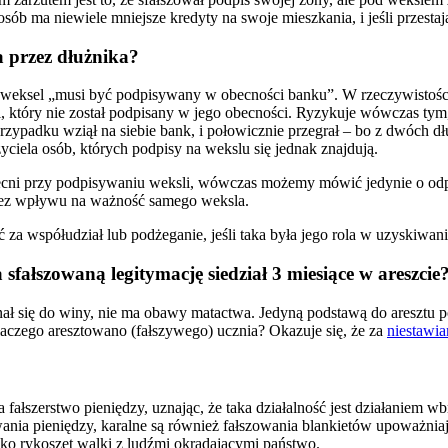
osób ma niewiele mniejsze kredyty na swoje mieszkania, i jeśli przesta
 przez dłużnika?
e weksel „musi być podpisywany w obecności banku”. W rzeczywistośc
 który nie został podpisany w jego obecności. Ryzykuje wówczas tym
 przypadku wziął na siebie bank, i połowicznie przegrał – bo z dwóch d
ela osób, których podpisy na wekslu się jednak znajdują.
 obecni przy podpisywaniu weksli, wówczas możemy mówić jedynie o o
bez wpływu na ważność samego weksla.
a współudział lub podżeganie, jeśli taka była jego rola w uzyskiwani
sfałszowaną legitymację siedział 3 miesiące w areszcie
nał się do winy, nie ma obawy matactwa. Jedyną podstawą do aresztu 
 dlaczego aresztowano (fałszywego) ucznia? Okazuje się, że za
niestawia
ałszerstwo pieniędzy, uznając, że taka działalność jest działaniem 
owania pieniędzy, karalne są również fałszowania blankietów upoważnia
ko rykoszet walki z ludźmi okradającymi państwo.