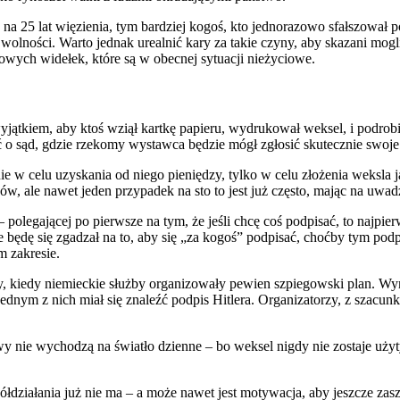
na 25 lat więzienia, tym bardziej kogoś, kto jednorazowo sfałszował 
olności. Warto jednak urealnić kary za takie czyny, aby skazani mog
wych widełek, które są w obecnej sytuacji nieżyciowe.
yjątkiem, aby ktoś wziął kartkę papieru, wydrukował weksel, i podrobi
ć o sąd, gdzie rzekomy wystawca będzie mógł zgłosić skutecznie swoje 
 nie w celu uzyskania od niego pieniędzy, tylko w celu złożenia weksla
w, ale nawet jeden przypadek na sto to jest już często, mając na uwadz
polegającej po pierwsze na tym, że jeśli chcę coś podpisać, to najpie
 będę się zgadzał na to, aby się „za kogoś” podpisać, choćby tym podp
m zakresie.
zy, kiedy niemieckie służby organizowały pewien szpiegowski plan. W
dnym z nich miał się znaleźć podpis Hitlera. Organizatorzy, z szacunku
nie wychodzą na światło dzienne – bo weksel nigdy nie zostaje użyty,
spółdziałania już nie ma – a może nawet jest motywacja, aby jeszcze z