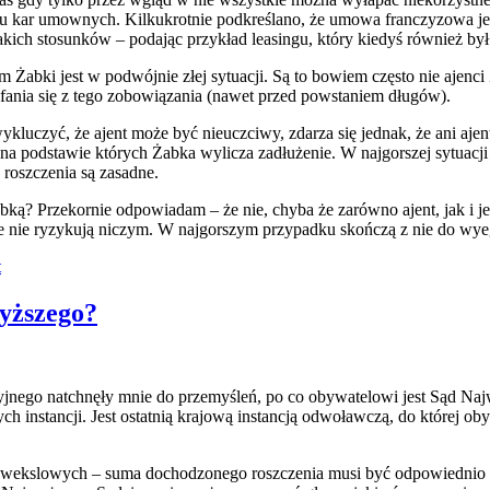
iu kar umownych. Kilkukrotnie podkreślano, że umowa franczyzowa j
ich stosunków – podając przykład leasingu, który kiedyś również był
Żabki jest w podwójnie złej sytuacji. Są to bowiem często nie ajenci 
fania się z tego zobowiązania (nawet przed powstaniem długów).
uczyć, że ajent może być nieuczciwy, zdarza się jednak, że ani ajent
 na podstawie których Żabka wylicza zadłużenie. W najgorszej sytuacji s
 roszczenia są zasadne.
bką? Przekornie odpowiadam – że nie, chyba że zarówno ajent, jak i je
e nie ryzykują niczym. W najgorszym przypadku skończą z nie do wye
t
yższego?
nego natchnęły mnie do przemyśleń, po co obywatelowi jest Sąd Najw
h instancji. Jest ostatnią krajową instancją odwoławczą, do której ob
 wekslowych – suma dochodzonego roszczenia musi być odpowiednio w