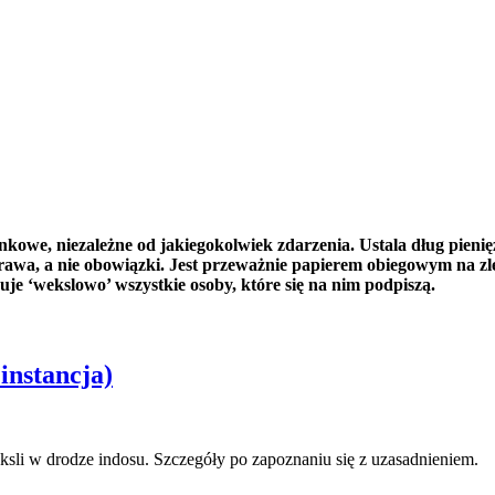
we, niezależne od jakiegokolwiek zdarzenia. Ustala dług pieniężn
e prawa, a nie obowiązki. Jest przeważnie papierem obiegowym na
je ‘wekslowo’ wszystkie osoby, które się na nim podpiszą.
instancja)
ksli w drodze indosu. Szczegóły po zapoznaniu się z uzasadnieniem.