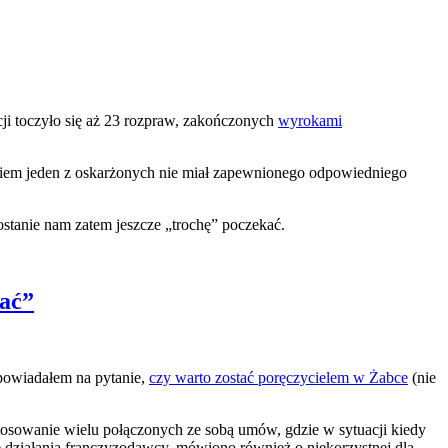
cji toczyło się aż 23 rozpraw, zakończonych
wyrokami
owiem jeden z oskarżonych nie miał zapewnionego odpowiedniego
ostanie nam zatem jeszcze „trochę” poczekać.
ać”
powiadałem na pytanie,
czy warto zostać poręczycielem w Żabce
(nie
stosowanie wielu połączonych ze sobą umów, gdzie w sytuacji kiedy
e działania franczyzodawcy, mówiono również o niekorzystnej dla