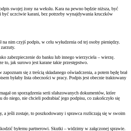
podpis swojej żony na wekslu. Kara na pewno będzie niższa, być
li być uczciwie karani, bez potrzeby wynajdywania kruczków
ł na nim czyjś podpis, w celu wyłudzenia od tej osoby pieniędzy.
zarzuty.
 jako zabezpieczenie do banku lub innego wierzyciela – wierzę.
e to, jak surowo jest karane takie przestępstwo.
rw zapoznam się z treścią składanego oświadczenia, a potem będę brał
isem byłaby lista obecności w pracy. Podpis jest obecnie traktowany
ymagał on sporządzenia serii sfałszowanych dokumentów, które
 do niego, nie chcieli podrabiać jego podpisu, co zakończyło się
 a jeśli zostaje, to poszkodowany i sprawca rozliczają się w swoim
aszkodzić byłemu partnerowi. Skutki – widzimy w załączonej sprawie.