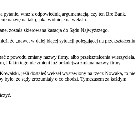
 pytanie, wraz z odpowiednią argumentacją, czy ten Bre Bank,
nił nazwę na taką, jaka widnieje na wekslu.
znane, została skierowana kasacja do Sądu Najwyższego.
eż, że „nawet w dalej idącej sytuacji polegającej na przekształceniu
onać z powodu zmiany nazwy firmy, albo przekształcenia wierzyciela,
 i faktu tego nie zmieni już późniejsza zmiana nazwy firmy.
owalski, jeśli dostałeś weksel wystawiony na rzecz Nowaka, to nie
by było, że sądy zrozumiały o co chodzi. Tymczasem za każdym
iczyć.