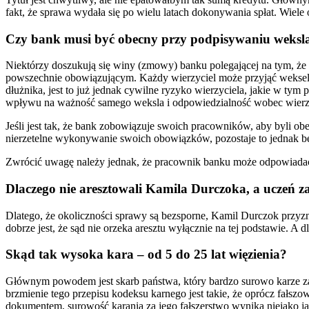
fakt, że sprawa wydała się po wielu latach dokonywania spłat. Wiele 
Czy bank musi być obecny przy podpisywaniu weksla
Niektórzy doszukują się winy (zmowy) banku polegającej na tym, ż
powszechnie obowiązującym. Każdy wierzyciel może przyjąć weksel,
dłużnika, jest to już jednak cywilne ryzyko wierzyciela, jakie w tym
wpływu na ważność samego weksla i odpowiedzialność wobec wierzyci
Jeśli jest tak, że bank zobowiązuje swoich pracowników, aby byli
nierzetelne wykonywanie swoich obowiązków, pozostaje to jednak 
Zwrócić uwagę należy jednak, że pracownik banku może odpowiadać z
Dlaczego nie aresztowali Kamila Durczoka, a uczeń za 
Dlatego, że okoliczności sprawy są bezsporne, Kamil Durczok przyz
dobrze jest, że sąd nie orzeka aresztu wyłącznie na tej podstawie. A
Skąd tak wysoka kara – od 5 do 25 lat więzienia?
Głównym powodem jest skarb państwa, który bardzo surowo karze za f
brzmienie tego przepisu kodeksu karnego jest takie, że oprócz fałsz
dokumentem, surowość karania za jego fałszerstwo wynika niejako ja