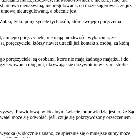
est umową nienazwaną, nieuregulowaną, co może sugerować, że już
 umową nieuregulowaną, a obecnie jest.
Żabki, tylko poręczyciele tych osób, które swojego poręczenia
, ani jego poręczyciele, nie mają możliwości wykazania, że
ą poręczyciele, którzy nawet utracili już kontakt z osobą, za którą
go poręczyciele, są osobami, które nie mają żadnego majątku, i do
gzekwowania długami, ukrywając się dożywotnio w szarej strefie.
yższy. Prawidłową, w idealnym świecie, odpowiedzią jest to, że Sąd
ywatel może się odwołać, jeśli czuje się pokrzywdzony orzeczeniem
ysoka (widocznie uznano, że spieranie się o mniejsze sumy może