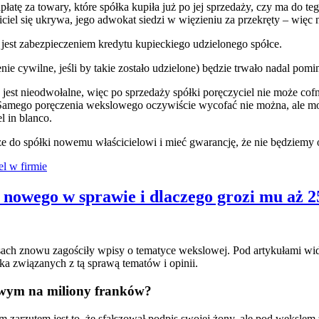
apłatę za towary, które spółka kupiła już po jej sprzedaży, czy ma do
ściciel się ukrywa, jego adwokat siedzi w więzieniu za przekręty – więc
ry jest zabezpieczeniem kredytu kupieckiego udzielonego spółce.
nie cywilne, jeśli by takie zostało udzielone) będzie trwało nadal pom
st nieodwołalne, więc po sprzedaży spółki poręczyciel nie może cofnąć
ią. Samego poręczenia wekslowego oczywiście wycofać nie można, ale m
l in blanco.
e do spółki nowemu właścicielowi i mieć gwarancję, że nie będziemy 
l w firmie
 nowego w sprawie i dlaczego grozi mu aż 2
h znowu zagościły wpisy o tematyce wekslowej. Pod artykułami widać
ka związanych z tą sprawą tematów i opinii.
sowym na miliony franków?
 zarzutem jest to, że sfałszował podpis swojej żony, ale pod wekslem