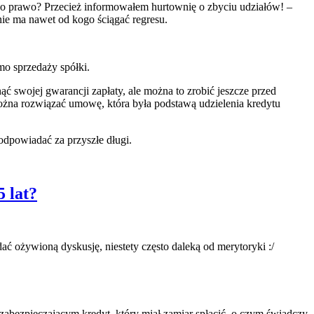
 tego prawo? Przecież informowałem hurtownię o zbyciu udziałów! –
 nie ma nawet od kogo ściągać regresu.
imo sprzedaży spółki.
 swojej gwarancji zapłaty, ale można to zrobić jeszcze przed
ożna rozwiązać umowę, która była podstawą udzielenia kredytu
odpowiadać za przyszłe długi.
5 lat?
 ożywioną dyskusję, niestety często daleką od merytoryki :/
 zabezpieczającym kredyt, który miał zamiar spłacić, o czym świadczy