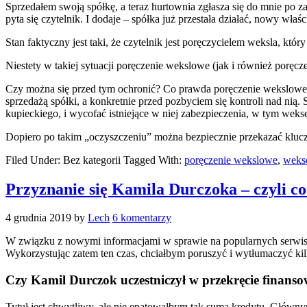
Sprzedałem swoją spółkę, a teraz hurtownia zgłasza się do mnie po z
pyta się czytelnik. I dodaje – spółka już przestała działać, nowy wła
Stan faktyczny jest taki, że czytelnik jest poręczycielem weksla, któ
Niestety w takiej sytuacji poręczenie wekslowe (jak i również poręcze
Czy można się przed tym ochronić? Co prawda poręczenie wekslowe je
sprzedażą spółki, a konkretnie przed pozbyciem się kontroli nad n
kupieckiego, i wycofać istniejące w niej zabezpieczenia, w tym wekse
Dopiero po takim „oczyszczeniu” można bezpiecznie przekazać klucz
Filed Under: Bez kategorii
Tagged With:
poręczenie wekslowe
,
wekse
Przyznanie się Kamila Durczoka – czyli co
4 grudnia 2019
by
Lech
6 komentarzy
W związku z nowymi informacjami w sprawie na popularnych serwisac
Wykorzystując zatem ten czas, chciałbym poruszyć i wytłumaczyć kil
Czy Kamil Durczok uczestniczył w przekręcie finan
Tytuł jest chwytliwy, ale nie epatowałbym tak sumą kredytu. Głównym