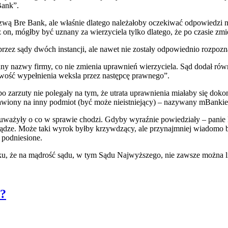
Bank”.
 Bre Bank, ale właśnie dlatego należałoby oczekiwać odpowiedzi na
on, mógłby być uznany za wierzyciela tylko dlatego, że po czasie zmie
e przez sądy dwóch instancji, ale nawet nie zostały odpowiednio rozpo
ny nazwy firmy, co nie zmienia uprawnień wierzyciela. Sąd dodał równi
liwość wypełnienia weksla przez następcę prawnego”.
 bo zarzuty nie polegały na tym, że utrata uprawnienia miałaby się dok
awiony na inny podmiot (być może nieistniejący) – nazywany mBankiem,
ważyły o co w sprawie chodzi. Gdyby wyraźnie powiedziały – panie K
iądze. Może taki wyrok byłby krzywdzący, ale przynajmniej wiadomo 
i podniesione.
u, że na mądrość sądu, w tym Sądu Najwyższego, nie zawsze można l
i?