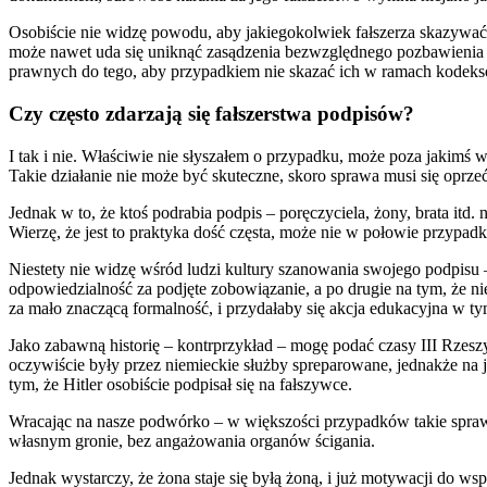
Osobiście nie widzę powodu, aby jakiegokolwiek fałszerza skazywać 
może nawet uda się uniknąć zasądzenia bezwzględnego pozbawienia w
prawnych do tego, aby przypadkiem nie skazać ich w ramach kodekso
Czy często zdarzają się fałszerstwa podpisów?
I tak i nie. Właściwie nie słyszałem o przypadku, może poza jakimś w
Takie działanie nie może być skuteczne, skoro sprawa musi się oprze
Jednak w to, że ktoś podrabia podpis – poręczyciela, żony, brata itd.
Wierzę, że jest to praktyka dość częsta, może nie w połowie przypadkó
Niestety nie widzę wśród ludzi kultury szanowania swojego podpisu – 
odpowiedzialność za podjęte zobowiązanie, a po drugie na tym, że nie
za mało znaczącą formalność, i przydałaby się akcja edukacyjna w ty
Jako zabawną historię – kontrprzykład – mogę podać czasy III Rzes
oczywiście były przez niemieckie służby spreparowane, jednakże na je
tym, że Hitler osobiście podpisał się na fałszywce.
Wracając na nasze podwórko – w większości przypadków takie sprawy 
własnym gronie, bez angażowania organów ścigania.
Jednak wystarczy, że żona staje się byłą żoną, i już motywacji do w