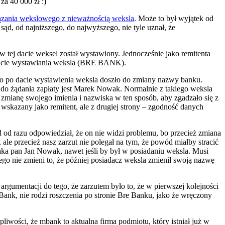
a 40 000 zł :)
ązania wekslowego z nieważnością weksla
. Może to był wyjątek od
 sąd, od najniższego, do najwyższego, nie tyle uznał, że
 w tej dacie weksel został wystawiony. Jednocześnie jako remitenta
omencie wystawiania weksla (BRE BANK).
ero po dacie wystawienia weksla doszło do zmiany nazwy banku.
 do żądania zapłaty jest Marek Nowak. Normalnie z takiego weksla
z zmianę swojego imienia i nazwiska w ten sposób, aby zgadzało się z
kazany jako remitent, ale z drugiej strony – zgodność danych
 od razu odpowiedział, że on nie widzi problemu, bo przecież zmiana
le przecież nasz zarzut nie polegał na tym, że powód miałby stracić
ka pan Jan Nowak, nawet jeśli by był w posiadaniu weksla. Musi
ego nie zmieni to, że później posiadacz weksla zmienił swoją nazwę
argumentacji do tego, że zarzutem było to, że w pierwszej kolejności
ank, nie rodzi roszczenia po stronie Bre Banku, jako że wręczony
pliwości, że mbank to aktualna firma podmiotu, który istniał już w