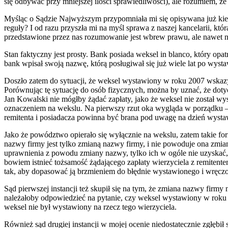
się odbywać przy mniejszej ilości sprawiedliwości), ale rozumiem, 
Myśląc o Sądzie Najwyższym przypomniała mi się opisywana już kie
reguły? I od razu przyszła mi na myśl sprawa z naszej kancelarii, któ
przedstawione przez nas rozumowanie jest wbrew prawu, ale nawet ni
Stan faktyczny jest prosty. Bank posiada weksel in blanco, który opa
bank wpisał swoją nazwę, którą posługiwał się już wiele lat po w
Doszło zatem do sytuacji, że weksel wystawiony w roku 2007 wskazy
Porównując tę sytuację do osób fizycznych, można by uznać, że doty
Jan Kowalski nie mógłby żądać zapłaty, jako że weksel nie został wy
oznaczeniem na wekslu. Na pierwszy rzut oka wygląda w porządku –
remitenta i posiadacza powinna być brana pod uwagę na dzień wystawi
Jako że powództwo opierało się wyłącznie na wekslu, zatem takie fo
nazwy firmy jest tylko zmianą nazwy firmy, i nie powoduje ona zmian
uprawnienia z powodu zmiany nazwy, tylko ich w ogóle nie uzyskać,
bowiem istnieć tożsamość żądającego zapłaty wierzyciela z remitente
tak, aby dopasować ją brzmieniem do błędnie wystawionego i wręcz
Sąd pierwszej instancji też skupił się na tym, że zmiana nazwy firmy
należałoby odpowiedzieć na pytanie, czy weksel wystawiony w roku 2
weksel nie był wystawiony na rzecz tego wierzyciela.
Również sąd drugiej instancji w mojej ocenie niedostatecznie zgłębił 