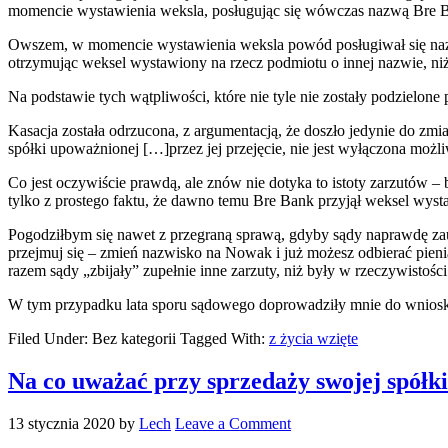
momencie wystawienia weksla, posługując się wówczas nazwą Bre 
Owszem, w momencie wystawienia weksla powód posługiwał się nazwą
otrzymując weksel wystawiony na rzecz podmiotu o innej nazwie, niż 
Na podstawie tych wątpliwości, które nie tyle nie zostały podzielon
Kasacja została odrzucona, z argumentacją, że doszło jedynie do zmia
spółki upoważnionej […]przez jej przejęcie, nie jest wyłączona moż
Co jest oczywiście prawdą, ale znów nie dotyka to istoty zarzutów –
tylko z prostego faktu, że dawno temu Bre Bank przyjął weksel wyst
Pogodziłbym się nawet z przegraną sprawą, gdyby sądy naprawdę zau
przejmuj się – zmień nazwisko na Nowak i już możesz odbierać pien
razem sądy „zbijały” zupełnie inne zarzuty, niż były w rzeczywistośc
W tym przypadku lata sporu sądowego doprowadziły mnie do wniosk
Filed Under: Bez kategorii
Tagged With:
z życia wzięte
Na co uważać przy sprzedaży swojej spółk
13 stycznia 2020
by
Lech
Leave a Comment