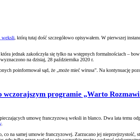
h weksli
, którą tutaj dość szczegółowo opisywałem. W pierwszej instan
, która jednak zakończyła się tylko na wstępnych formalnościach – b
wyznaczono na dzisiaj, 28 października 2020 r.
arżonych poinformował sąd, że „może mieć wirusa”. Na kontynuację poz
po wczorajszym programie „Warto Rozmawi
zpieczających umowę franczyzową weksli in blanco. Dwa lata temu od
y
.
o, co na samej umowie franczyzowej. Zarzucano jej nieprzejrzystość, 
czas gdy tylko przez wgląd w nie wszystkie można wyłapać niekorzystn