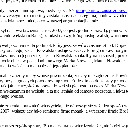
że Najwyższym Sędziom nie można zawracać głowy jakimś roszczeniem z
dyś przeze mnie sprawa, kiedy sędzia SN
pomylił nieważność zobowi
ra w zeszłym roku niestety została przez nas przegrana, ponieważ żaden
e zdołał zrozumieć, o co w naszej argumentacji chodzi.
trzył datą wystawienia na rok 2007, co jest zgodne z prawdą, ponieważ
ystawieniu weksla (mBank), zamiast nazwy, którą posługiwał się w m
wał jako remitenta podmiot, który jeszcze wówczas nie istniał. Dopi
czy ona tego, że Jan Kowalski dostaje weksel, z którego uprawnionym
stawiony na jego rzecz, ale Jan Kowalski znalazłby na to sposób, prze
 weksel jest w posiadaniu nowego Marka Nowaka, Marek Nowak jest ws
enia weksla, a nie na dzień jego płatności.
rmalne zarzuty miały szansę powodzenia, zostały one zgłoszone. Powód
y przysługujących powodowi uprawnień. Jest to co do zasady prawda, a
 tak jak nie uzyskałby prawa do weksla płatnego na rzecz Marka Nowa
m wskazanym na wekslu, a ta nie istniała od samego początku, i faktu t
onego weksla.
 nie zmienia uprawnień wierzyciela, nie odnosząc się w żaden sposób w 
007, wskazujący jako remitenta firmę mbank, a wręczony firmie Bre B
się w szczegóły sprawy. Bo nie jest tym stwierdzenie, że „nie budzi wąt