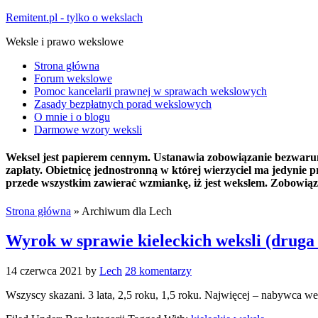
Remitent.pl - tylko o wekslach
Weksle i prawo wekslowe
Strona główna
Forum wekslowe
Pomoc kancelarii prawnej w sprawach wekslowych
Zasady bezpłatnych porad wekslowych
O mnie i o blogu
Darmowe wzory weksli
Weksel jest papierem cennym. Ustanawia zobowiązanie bezwarunko
zapłaty. Obietnicę jednostronną w której wierzyciel ma jedyni
przede wszystkim zawierać wzmiankę, iż jest wekslem. Zobowiązu
Strona główna
»
Archiwum dla Lech
Wyrok w sprawie kieleckich weksli (druga 
14 czerwca 2021
by
Lech
28 komentarzy
Wszyscy skazani. 3 lata, 2,5 roku, 1,5 roku. Najwięcej – nabywca we