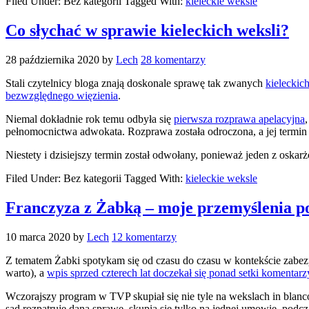
Filed Under: Bez kategorii
Tagged With:
kieleckie weksle
Co słychać w sprawie kieleckich weksli?
28 października 2020
by
Lech
28 komentarzy
Stali czytelnicy bloga znają doskonale sprawę tak zwanych
kieleckic
bezwzględnego więzienia
.
Niemal dokładnie rok temu odbyła się
pierwsza rozprawa apelacyjna
pełnomocnictwa adwokata. Rozprawa została odroczona, a jej termin 
Niestety i dzisiejszy termin został odwołany, ponieważ jeden z osk
Filed Under: Bez kategorii
Tagged With:
kieleckie weksle
Franczyza z Żabką – moje przemyślenia 
10 marca 2020
by
Lech
12 komentarzy
Z tematem Żabki spotykam się od czasu do czasu w kontekście zabe
warto), a
wpis sprzed czterech lat doczekał się ponad setki komentarz
Wczorajszy program w TVP skupiał się nie tyle na wekslach in blanc
sąd rozpatruje daną sprawę, skupia się tylko na jednej umowie, pod