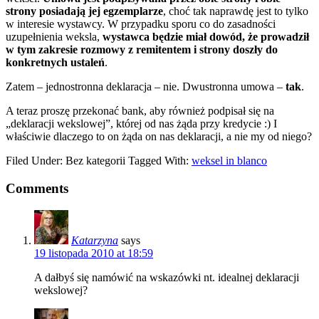
strony posiadają jej egzemplarze
, choć tak naprawdę jest to tylko
w interesie wystawcy. W przypadku sporu co do zasadności
uzupełnienia weksla,
wystawca będzie miał dowód, że prowadził
w tym zakresie rozmowy z remitentem i strony doszły do
konkretnych ustaleń
.
Zatem – jednostronna deklaracja – nie. Dwustronna umowa –
tak
.
A teraz proszę przekonać bank, aby również podpisał się na
„deklaracji wekslowej”, której od nas żąda przy kredycie :) I
właściwie dlaczego to on żąda on nas deklaracji, a nie my od niego?
Filed Under: Bez kategorii
Tagged With:
weksel in blanco
Comments
Katarzyna
says
19 listopada 2010 at 18:59
A dałbyś się namówić na wskazówki nt. idealnej deklaracji
wekslowej?