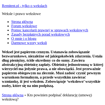
Remitent.pl - tylko o wekslach
Weksle i prawo wekslowe
Strona główna
Forum wekslowe
Pomoc kancelarii prawnej w sprawach wekslowych
Zasady bezpłatnych porad wekslowych
O mnie i o blogu
Darmowe wzory weksli
Weksel jest papierem cennym. Ustanawia zobowiązanie
bezwarunkowe, niezależne od jakiegokolwiek zdarzenia. Ustala
dług pieniężny, ściśle określony co do sumy. Zawiera
abstrakcyjną obietnicę zapłaty. Obietnicę jednostronną w której
wierzyciel ma jedynie prawa, a nie obowiązki. Jest przeważnie
papierem obiegowym na zlecenie. Musi zadość czynić pewnym
warunkom formalnym, a przede wszystkim zawierać
wzmiankę, iż jest wekslem. Zobowiązuje ‘wekslowo’ wszystkie
osoby, które się na nim podpiszą.
Strona główna
»
Kto powinien podpisać deklarację (umowę)
wekslową?