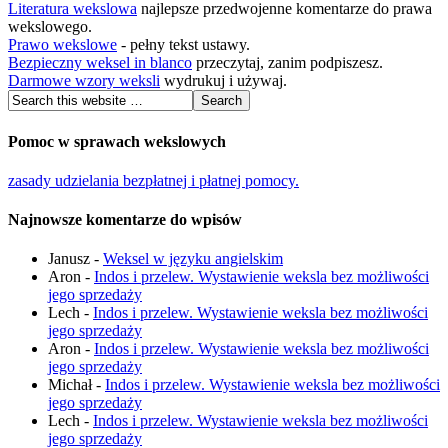
Literatura wekslowa
najlepsze przedwojenne komentarze do prawa
wekslowego.
Prawo wekslowe
- pełny tekst ustawy.
Bezpieczny weksel in blanco
przeczytaj, zanim podpiszesz.
Darmowe wzory weksli
wydrukuj i używaj.
Pomoc w sprawach wekslowych
zasady udzielania bezpłatnej i płatnej pomocy.
Najnowsze komentarze do wpisów
Janusz
-
Weksel w języku angielskim
Aron
-
Indos i przelew. Wystawienie weksla bez możliwości
jego sprzedaży
Lech
-
Indos i przelew. Wystawienie weksla bez możliwości
jego sprzedaży
Aron
-
Indos i przelew. Wystawienie weksla bez możliwości
jego sprzedaży
Michał
-
Indos i przelew. Wystawienie weksla bez możliwości
jego sprzedaży
Lech
-
Indos i przelew. Wystawienie weksla bez możliwości
jego sprzedaży