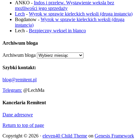
ANKO
-
Indos i przelew. Wystawienie weksla bez
możliwości jego sprzedaży
Lech
-
Wyrok w sprawie kieleckich weksli (druga instancja)
Bogdanow
-
Wyrok w sprawie kieleckich weksli (druga
instancja)
Lech
-
Bezpieczny weksel in blanco
Archiwum bloga
Archiwum bloga
Szybki kontakt:
blog@remitent.pl
Telegram:
@LechMa
Kancelaria Remitent
Dane adresowe
Return to top of page
Copyright © 2026 ·
eleven40 Child Theme
on
Genesis Framework