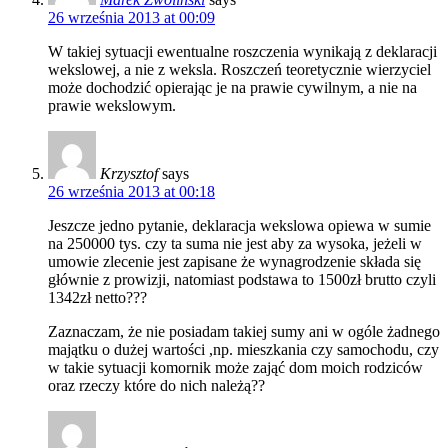
26 września 2013 at 00:09
W takiej sytuacji ewentualne roszczenia wynikają z deklaracji
wekslowej, a nie z weksla. Roszczeń teoretycznie wierzyciel
może dochodzić opierając je na prawie cywilnym, a nie na
prawie wekslowym.
Krzysztof
says
26 września 2013 at 00:18
Jeszcze jedno pytanie, deklaracja wekslowa opiewa w sumie
na 250000 tys. czy ta suma nie jest aby za wysoka, jeżeli w
umowie zlecenie jest zapisane że wynagrodzenie składa się
głównie z prowizji, natomiast podstawa to 1500zł brutto czyli
1342zł netto???
Zaznaczam, że nie posiadam takiej sumy ani w ogóle żadnego
majątku o dużej wartości ,np. mieszkania czy samochodu, czy
w takie sytuacji komornik może zająć dom moich rodziców
oraz rzeczy które do nich należą??