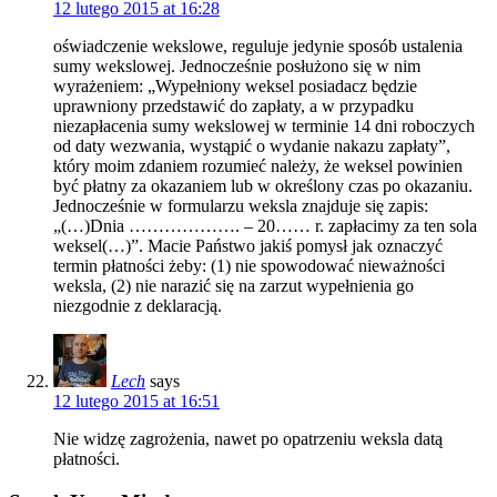
12 lutego 2015 at 16:28
oświadczenie wekslowe, reguluje jedynie sposób ustalenia
sumy wekslowej. Jednocześnie posłużono się w nim
wyrażeniem: „Wypełniony weksel posiadacz będzie
uprawniony przedstawić do zapłaty, a w przypadku
niezapłacenia sumy wekslowej w terminie 14 dni roboczych
od daty wezwania, wystąpić o wydanie nakazu zapłaty”,
który moim zdaniem rozumieć należy, że weksel powinien
być płatny za okazaniem lub w określony czas po okazaniu.
Jednocześnie w formularzu weksla znajduje się zapis:
„(…)Dnia ………………. – 20…… r. zapłacimy za ten sola
weksel(…)”. Macie Państwo jakiś pomysł jak oznaczyć
termin płatności żeby: (1) nie spowodować nieważności
weksla, (2) nie narazić się na zarzut wypełnienia go
niezgodnie z deklaracją.
Lech
says
12 lutego 2015 at 16:51
Nie widzę zagrożenia, nawet po opatrzeniu weksla datą
płatności.