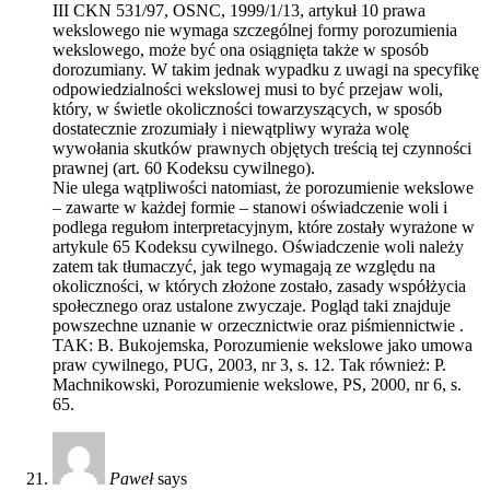
III CKN 531/97, OSNC, 1999/1/13, artykuł 10 prawa
wekslowego nie wymaga szczególnej formy porozumienia
wekslowego, może być ona osiągnięta także w sposób
dorozumiany. W takim jednak wypadku z uwagi na specyfikę
odpowiedzialności wekslowej musi to być przejaw woli,
który, w świetle okoliczności towarzyszących, w sposób
dostatecznie zrozumiały i niewątpliwy wyraża wolę
wywołania skutków prawnych objętych treścią tej czynności
prawnej (art. 60 Kodeksu cywilnego).
Nie ulega wątpliwości natomiast, że porozumienie wekslowe
– zawarte w każdej formie – stanowi oświadczenie woli i
podlega regułom interpretacyjnym, które zostały wyrażone w
artykule 65 Kodeksu cywilnego. Oświadczenie woli należy
zatem tak tłumaczyć, jak tego wymagają ze względu na
okoliczności, w których złożone zostało, zasady współżycia
społecznego oraz ustalone zwyczaje. Pogląd taki znajduje
powszechne uznanie w orzecznictwie oraz piśmiennictwie .
TAK: B. Bukojemska, Porozumienie wekslowe jako umowa
praw cywilnego, PUG, 2003, nr 3, s. 12. Tak również: P.
Machnikowski, Porozumienie wekslowe, PS, 2000, nr 6, s.
65.
Paweł
says