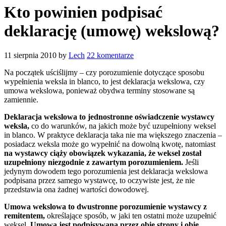
Kto powinien podpisać
deklarację (umowę) wekslową?
11 sierpnia 2010
by
Lech
22 komentarze
Na początek uściślijmy – czy porozumienie dotyczące sposobu
wypełnienia weksla in blanco, to jest deklaracja wekslowa, czy
umowa wekslowa, ponieważ obydwa terminy stosowane są
zamiennie.
Deklaracja wekslowa to jednostronne oświadczenie wystawcy
weksla,
co do warunków, na jakich może być uzupełniony weksel
in blanco. W praktyce deklaracja taka nie ma większego znaczenia –
posiadacz weksla może go wypełnić na dowolną kwotę, natomiast
na wystawcy ciąży obowiązek wykazania, że weksel został
uzupełniony niezgodnie z zawartym porozumieniem.
Jeśli
jedynym dowodem tego porozumienia jest deklaracja wekslowa
podpisana przez samego wystawcę, to oczywiste jest, że nie
przedstawia ona żadnej wartości dowodowej.
Umowa wekslowa to dwustronne porozumienie wystawcy z
remitentem,
określające sposób, w jaki ten ostatni może uzupełnić
weksel.
Umowa jest podpisywana przez obie strony i obie