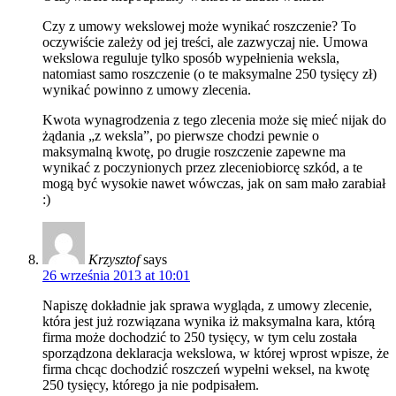
Czy z umowy wekslowej może wynikać roszczenie? To
oczywiście zależy od jej treści, ale zazwyczaj nie. Umowa
wekslowa reguluje tylko sposób wypełnienia weksla,
natomiast samo roszczenie (o te maksymalne 250 tysięcy zł)
wynikać powinno z umowy zlecenia.
Kwota wynagrodzenia z tego zlecenia może się mieć nijak do
żądania „z weksla”, po pierwsze chodzi pewnie o
maksymalną kwotę, po drugie roszczenie zapewne ma
wynikać z poczynionych przez zleceniobiorcę szkód, a te
mogą być wysokie nawet wówczas, jak on sam mało zarabiał
:)
Krzysztof
says
26 września 2013 at 10:01
Napiszę dokładnie jak sprawa wygląda, z umowy zlecenie,
która jest już rozwiązana wynika iż maksymalna kara, którą
firma może dochodzić to 250 tysięcy, w tym celu została
sporządzona deklaracja wekslowa, w której wprost wpisze, że
firma chcąc dochodzić roszczeń wypełni weksel, na kwotę
250 tysięcy, którego ja nie podpisałem.