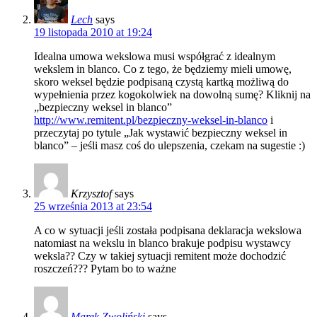
Lech
says
19 listopada 2010 at 19:24
Idealna umowa wekslowa musi współgrać z idealnym
wekslem in blanco. Co z tego, że będziemy mieli umowę,
skoro weksel będzie podpisaną czystą kartką możliwą do
wypełnienia przez kogokolwiek na dowolną sumę? Kliknij na
„bezpieczny weksel in blanco”
http://www.remitent.pl/bezpieczny-weksel-in-blanco
i
przeczytaj po tytule „Jak wystawić bezpieczny weksel in
blanco” – jeśli masz coś do ulepszenia, czekam na sugestie :)
Krzysztof
says
25 września 2013 at 23:54
A co w sytuacji jeśli została podpisana deklaracja wekslowa
natomiast na wekslu in blanco brakuje podpisu wystawcy
weksla?? Czy w takiej sytuacji remitent może dochodzić
roszczeń??? Pytam bo to ważne
Marek Zwoliński
says