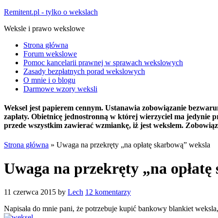
Remitent.pl - tylko o wekslach
Weksle i prawo wekslowe
Strona główna
Forum wekslowe
Pomoc kancelarii prawnej w sprawach wekslowych
Zasady bezpłatnych porad wekslowych
O mnie i o blogu
Darmowe wzory weksli
Weksel jest papierem cennym. Ustanawia zobowiązanie bezwarunko
zapłaty. Obietnicę jednostronną w której wierzyciel ma jedyni
przede wszystkim zawierać wzmiankę, iż jest wekslem. Zobowiązu
Strona główna
»
Uwaga na przekręty „na opłatę skarbową” weksla
Uwaga na przekręty „na opłatę
11 czerwca 2015
by
Lech
12 komentarzy
Napisała do mnie pani, że potrzebuje kupić bankowy blankiet weksla, 