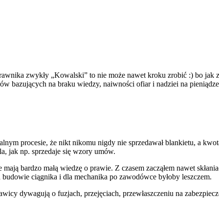
rawnika zwykły „Kowalski” to nie może nawet kroku zrobić :) bo jak zrob
w bazujących na braku wiedzy, naiwności ofiar i nadziei na pieniądze 
nym procesie, że nikt nikomu nigdy nie sprzedawał blankietu, a kwota
la, jak np. sprzedaje się wzory umów.
zie mają bardzo małą wiedzę o prawie. Z czasem zacząłem nawet skłaniać
na budowie ciągnika i dla mechanika po zawodówce byłoby leszczem.
rawicy dywagują o fuzjach, przejęciach, przewłaszczeniu na zabezpiecze