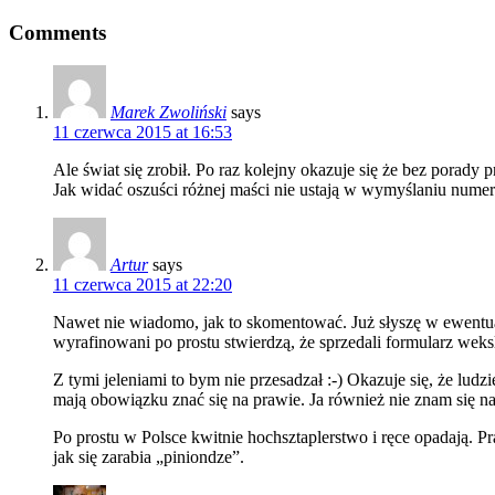
Comments
Marek Zwoliński
says
11 czerwca 2015 at 16:53
Ale świat się zrobił. Po raz kolejny okazuje się że bez porady p
Jak widać oszuści różnej maści nie ustają w wymyślaniu numeró
Artur
says
11 czerwca 2015 at 22:20
Nawet nie wiadomo, jak to skomentować. Już słyszę w ewentual
wyrafinowani po prostu stwierdzą, że sprzedali formularz weks
Z tymi jeleniami to bym nie przesadzał :-) Okazuje się, że lud
mają obowiązku znać się na prawie. Ja również nie znam się 
Po prostu w Polsce kwitnie hochsztaplerstwo i ręce opadają. P
jak się zarabia „piniondze”.