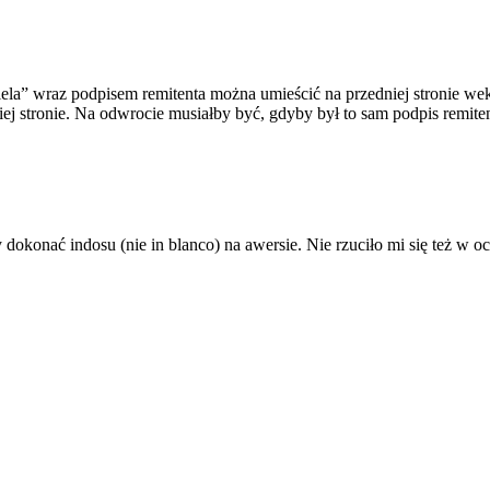
iciela” wraz podpisem remitenta można umieścić na przedniej stronie w
iej stronie. Na odwrocie musiałby być, gdyby był to sam podpis remite
konać indosu (nie in blanco) na awersie. Nie rzuciło mi się też w oc