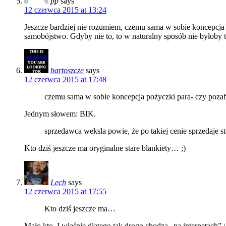
pp
says
12 czerwca 2015 at 13:24
Jeszcze bardziej nie rozumiem, czemu sama w sobie koncepcja 
samobójstwo. Gdyby nie to, to w naturalny sposób nie byłoby t
bartoszcze
says
12 czerwca 2015 at 17:48
czemu sama w sobie koncepcja pożyczki para- czy pozab
Jednym słowem: BIK.
sprzedawca weksla powie, że po takiej cenie sprzedaje sta
Kto dziś jeszcze ma oryginalne stare blankiety… ;)
Lech
says
12 czerwca 2015 at 17:55
Kto dziś jeszcze ma…
Mało kto. I właśnie dlatego tak drogo chodzą „na internetach” ;