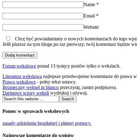
Name
*
Email
*
Website
Chcę być powiadamiany o nowych komentarzach do tego wpis
Jeśli piszesz na tym blogu po raz pierwszy, twój komentarz będzie wi
Forum wekslowe
ponad 13 tysięcy postów tylko o wekslach.
Literatura wekslowa
najlepsze przedwojenne komentarze do prawa 
Prawo wekslowe
- pełny tekst ustawy.
Bezpieczny weksel in blanco
przeczytaj, zanim podpiszesz.
Darmowe wzory weksli
wydrukuj i używaj.
Pomoc w sprawach wekslowych
zasady udzielania bezpłatnej i płatnej pomocy.
Najnowsze komentarze do wpisów