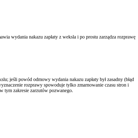
awia wydania nakazu zapłaty z weksla i po prostu zarządza rozprawę
ekslu; jeśli powód odmowy wydania nakazu zapłaty był zasadny (błąd
o wyznaczenie rozprawy spowoduje tylko zmarnowanie czasu stron i
h w tym zakresie zarzutów pozwanego.