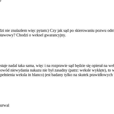
zi nie znalazłem więc pytam:) Czy jak sąd po skierowaniu pozwu odm
odstawowy? Chodzi o weksel gwarancyjny.
je nadal taka sama, więc i na rozprawie sąd będzie się opierał na w
 powód niewydania nakazu nie był zasadny (patrz: weksle wyklęte), t
pełnienia weksla in blanco) jest badany tylko na skutek prawidłowyc
 urwal