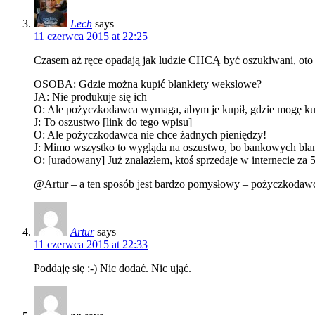
Lech
says
11 czerwca 2015 at 22:25
Czasem aż ręce opadają jak ludzie CHCĄ być oszukiwani, oto s
OSOBA: Gdzie można kupić blankiety wekslowe?
JA: Nie produkuje się ich
O: Ale pożyczkodawca wymaga, abym je kupił, gdzie mogę ku
J: To oszustwo [link do tego wpisu]
O: Ale pożyczkodawca nie chce żadnych pieniędzy!
J: Mimo wszystko to wygląda na oszustwo, bo bankowych blan
O: [uradowany] Już znalazłem, ktoś sprzedaje w internecie za 
@Artur – a ten sposób jest bardzo pomysłowy – pożyczkodawca p
Artur
says
11 czerwca 2015 at 22:33
Poddaję się :-) Nic dodać. Nic ująć.