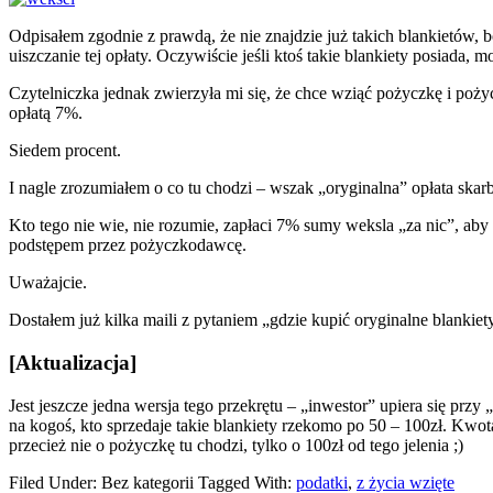
Odpisałem zgodnie z prawdą, że nie znajdzie już takich blankietów, 
uiszczanie tej opłaty. Oczywiście jeśli ktoś takie blankiety posiada, 
Czytelniczka jednak zwierzyła mi się, że chce wziąć pożyczkę i pożyc
opłatą 7%.
Siedem procent.
I nagle zrozumiałem o co tu chodzi – wszak „oryginalna” opłata ska
Kto tego nie wie, nie rozumie, zapłaci 7% sumy weksla „za nic”, ab
podstępem przez pożyczkodawcę.
Uważajcie.
Dostałem już kilka maili z pytaniem „gdzie kupić oryginalne blankiety 
[Aktualizacja]
Jest jeszcze jedna wersja tego przekrętu – „inwestor” upiera się pr
na kogoś, kto sprzedaje takie blankiety rzekomo po 50 – 100zł. Kwot
przecież nie o pożyczkę tu chodzi, tylko o 100zł od tego jelenia ;)
Filed Under: Bez kategorii
Tagged With:
podatki
,
z życia wzięte