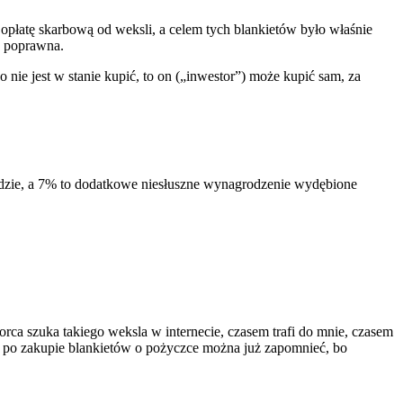
 opłatę skarbową od weksli, a celem tych blankietów było właśnie
ch poprawna.
 nie jest w stanie kupić, to on („inwestor”) może kupić sam, za
 będzie, a 7% to dodatkowe niesłuszne wynagrodzenie wydębione
rca szuka takiego weksla w internecie, czasem trafi do mnie, czasem
 że po zakupie blankietów o pożyczce można już zapomnieć, bo