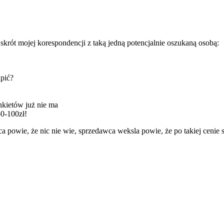
krót mojej korespondencji z taką jedną potencjalnie oszukaną osobą:
pić?
kietów już nie ma
50-100zł!
owie, że nic nie wie, sprzedawca weksla powie, że po takiej cenie spr