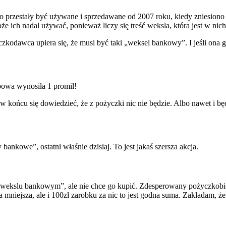
bo przestały być używane i sprzedawane od 2007 roku, kiedy zniesiono
może ich nadal używać, ponieważ liczy się treść weksla, która jest w ni
zkodawca upiera się, że musi być taki „weksel bankowy”. I jeśli ona go
rbowa wynosiła 1 promil!
y w końcu się dowiedzieć, że z pożyczki nic nie będzie. Albo nawet i
bankowe”, ostatni właśnie dzisiaj. To jest jakaś szersza akcja.
zy „wekslu bankowym”, ale nie chce go kupić. Zdesperowany pożyczkobio
a mniejsza, ale i 100zł zarobku za nic to jest godna suma. Zakładam,