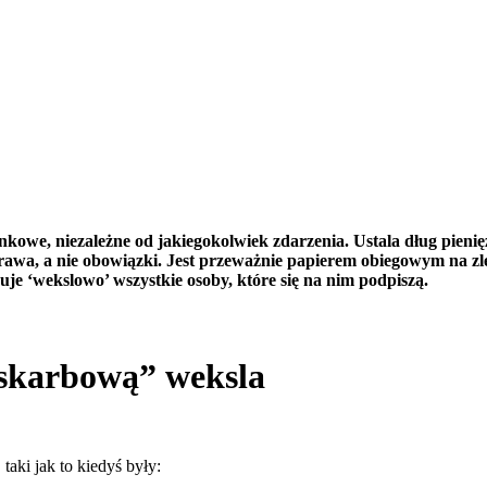
we, niezależne od jakiegokolwiek zdarzenia. Ustala dług pieniężn
e prawa, a nie obowiązki. Jest przeważnie papierem obiegowym na
je ‘wekslowo’ wszystkie osoby, które się na nim podpiszą.
 skarbową” weksla
taki jak to kiedyś były: