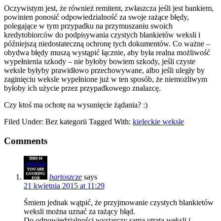
Oczywistym jest, że również remitent, zwłaszcza jeśli jest bankiem,
powinien ponosić odpowiedzialność za swoje rażące błędy,
polegające w tym przypadku na przymuszaniu swoich
kredytobiorców do podpisywania czystych blankietów weksli i
późniejszą niedostateczną ochronę tych dokumentów. Co ważne –
obydwa błędy muszą wystąpić łącznie, aby była realna możliwość
wypełnienia szkody – nie byłoby bowiem szkody, jeśli czyste
weksle byłyby prawidłowo przechowywane, albo jeśli uległy by
zaginięciu weksle wypełnione już w ten sposób, że niemożliwym
byłoby ich użycie przez przypadkowego znalazcę.
Czy ktoś ma ochotę na wysunięcie żądania? :)
Filed Under: Bez kategorii
Tagged With:
kieleckie weksle
Comments
bartoszcze
says
21 kwietnia 2015 at 11:29
Śmiem jednak wątpić, że przyjmowanie czystych blankietów
weksli można uznać za rażący błąd.
Do odpowiedzialności wystarczy sama utrata weksli i