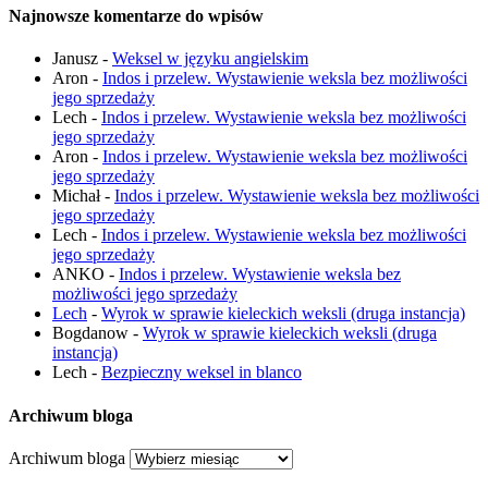
Najnowsze komentarze do wpisów
Janusz
-
Weksel w języku angielskim
Aron
-
Indos i przelew. Wystawienie weksla bez możliwości
jego sprzedaży
Lech
-
Indos i przelew. Wystawienie weksla bez możliwości
jego sprzedaży
Aron
-
Indos i przelew. Wystawienie weksla bez możliwości
jego sprzedaży
Michał
-
Indos i przelew. Wystawienie weksla bez możliwości
jego sprzedaży
Lech
-
Indos i przelew. Wystawienie weksla bez możliwości
jego sprzedaży
ANKO
-
Indos i przelew. Wystawienie weksla bez
możliwości jego sprzedaży
Lech
-
Wyrok w sprawie kieleckich weksli (druga instancja)
Bogdanow
-
Wyrok w sprawie kieleckich weksli (druga
instancja)
Lech
-
Bezpieczny weksel in blanco
Archiwum bloga
Archiwum bloga