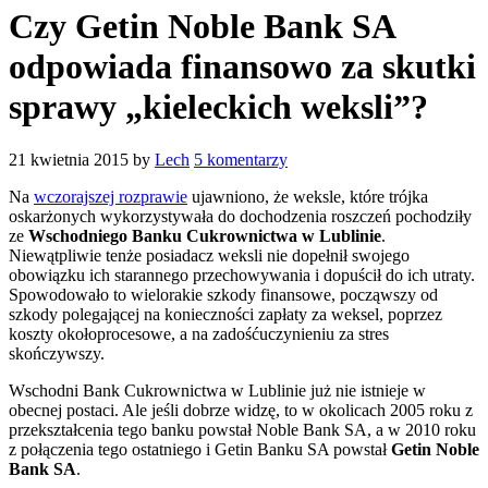
Czy Getin Noble Bank SA
odpowiada finansowo za skutki
sprawy „kieleckich weksli”?
21 kwietnia 2015
by
Lech
5 komentarzy
Na
wczorajszej rozprawie
ujawniono, że weksle, które trójka
oskarżonych wykorzystywała do dochodzenia roszczeń pochodziły
ze
Wschodniego Banku Cukrownictwa w Lublinie
.
Niewątpliwie tenże posiadacz weksli nie dopełnił swojego
obowiązku ich starannego przechowywania i dopuścił do ich utraty.
Spowodowało to wielorakie szkody finansowe, począwszy od
szkody polegającej na konieczności zapłaty za weksel, poprzez
koszty okołoprocesowe, a na zadośćuczynieniu za stres
skończywszy.
Wschodni Bank Cukrownictwa w Lublinie już nie istnieje w
obecnej postaci. Ale jeśli dobrze widzę, to w okolicach 2005 roku z
przekształcenia tego banku powstał Noble Bank SA, a w 2010 roku
z połączenia tego ostatniego i Getin Banku SA powstał
Getin Noble
Bank SA
.