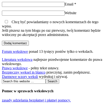
Email
*
Website
Chcę być powiadamiany o nowych komentarzach do tego
wpisu.
Jeśli piszesz na tym blogu po raz pierwszy, twój komentarz będzie
widoczny po akceptacji przez administratora.
Forum wekslowe
ponad 13 tysięcy postów tylko o wekslach.
Literatura wekslowa
najlepsze przedwojenne komentarze do prawa
wekslowego.
Prawo wekslowe
- pełny tekst ustawy.
Bezpieczny weksel in blanco
przeczytaj, zanim podpiszesz.
Darmowe wzory weksli
wydrukuj i używaj.
Pomoc w sprawach wekslowych
zasady udzielania bezpłatnej i płatnej pomocy.