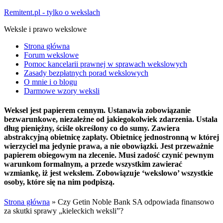
Remitent.pl - tylko o wekslach
Weksle i prawo wekslowe
Strona główna
Forum wekslowe
Pomoc kancelarii prawnej w sprawach wekslowych
Zasady bezpłatnych porad wekslowych
O mnie i o blogu
Darmowe wzory weksli
Weksel jest papierem cennym. Ustanawia zobowiązanie
bezwarunkowe, niezależne od jakiegokolwiek zdarzenia. Ustala
dług pieniężny, ściśle określony co do sumy. Zawiera
abstrakcyjną obietnicę zapłaty. Obietnicę jednostronną w której
wierzyciel ma jedynie prawa, a nie obowiązki. Jest przeważnie
papierem obiegowym na zlecenie. Musi zadość czynić pewnym
warunkom formalnym, a przede wszystkim zawierać
wzmiankę, iż jest wekslem. Zobowiązuje ‘wekslowo’ wszystkie
osoby, które się na nim podpiszą.
Strona główna
»
Czy Getin Noble Bank SA odpowiada finansowo
za skutki sprawy „kieleckich weksli”?