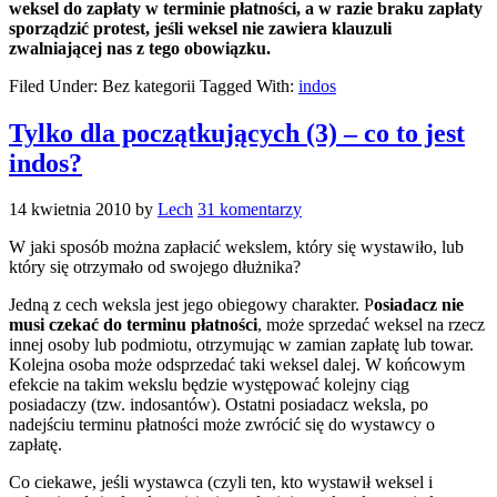
weksel do zapłaty w terminie płatności, a w razie braku zapłaty
sporządzić protest, jeśli weksel nie zawiera klauzuli
zwalniającej nas z tego obowiązku.
Filed Under: Bez kategorii
Tagged With:
indos
Tylko dla początkujących (3) – co to jest
indos?
14 kwietnia 2010
by
Lech
31 komentarzy
W jaki sposób można zapłacić wekslem, który się wystawiło, lub
który się otrzymało od swojego dłużnika?
Jedną z cech weksla jest jego obiegowy charakter. P
osiadacz nie
musi czekać do terminu płatności
, może sprzedać weksel na rzecz
innej osoby lub podmiotu, otrzymując w zamian zapłatę lub towar.
Kolejna osoba może odsprzedać taki weksel dalej. W końcowym
efekcie na takim wekslu będzie występować kolejny ciąg
posiadaczy (tzw. indosantów). Ostatni posiadacz weksla, po
nadejściu terminu płatności może zwrócić się do wystawcy o
zapłatę.
Co ciekawe, jeśli wystawca (czyli ten, kto wystawił weksel i