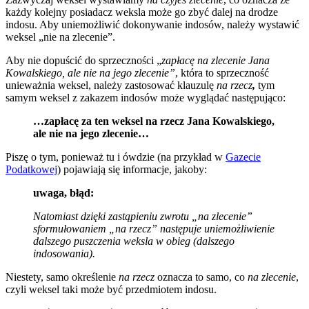
każdy kolejny posiadacz weksla może go zbyć dalej na drodze
indosu. Aby uniemożliwić dokonywanie indosów, należy wystawić
weksel „nie na zlecenie”.
Aby nie dopuścić do sprzeczności „
zapłacę na zlecenie Jana
Kowalskiego, ale nie na jego zlecenie”
, która to sprzeczność
unieważnia weksel, należy zastosować klauzulę
na rzecz
,
tym
samym weksel z zakazem indosów może wyglądać następująco:
…zapłacę za ten weksel na rzecz Jana Kowalskiego,
ale nie na jego zlecenie…
Piszę o tym, ponieważ tu i ówdzie (na przykład w
Gazecie
Podatkowej
) pojawiają się informacje, jakoby:
uwaga, błąd:
Natomiast dzięki zastąpieniu zwrotu „na zlecenie”
sformułowaniem „na rzecz” następuje uniemożliwienie
dalszego puszczenia weksla w obieg (dalszego
indosowania).
Niestety, samo określenie
na rzecz
oznacza to samo, co
na zlecenie
,
czyli weksel taki może być przedmiotem indosu.