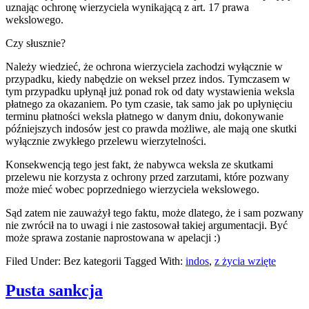
uznając ochronę wierzyciela wynikającą z art. 17 prawa
wekslowego.
Czy słusznie?
Należy wiedzieć, że ochrona wierzyciela zachodzi wyłącznie w
przypadku, kiedy nabędzie on weksel przez indos. Tymczasem w
tym przypadku upłynął już ponad rok od daty wystawienia weksla
płatnego za okazaniem. Po tym czasie, tak samo jak po upłynięciu
terminu płatności weksla płatnego w danym dniu, dokonywanie
późniejszych indosów jest co prawda możliwe, ale mają one skutki
wyłącznie zwykłego przelewu wierzytelności.
Konsekwencją tego jest fakt, że nabywca weksla ze skutkami
przelewu nie korzysta z ochrony przed zarzutami, które pozwany
może mieć wobec poprzedniego wierzyciela wekslowego.
Sąd zatem nie zauważył tego faktu, może dlatego, że i sam pozwany
nie zwrócił na to uwagi i nie zastosował takiej argumentacji. Być
może sprawa zostanie naprostowana w apelacji :)
Filed Under: Bez kategorii
Tagged With:
indos
,
z życia wzięte
Pusta sankcja