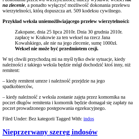
na zlecenie
, a ponadto wyłączyć możliwość dokonania przelewu
wierzytelności, którą dopuszcza art. 509 kodeksu cywilnego.
Przykład weksla uniemożliwiającego przelew wierzytelności:
Zakopane, dnia 25 lipca 2010r. Dnia 30 grudnia 2010r.
zapłacę w Krakowie za ten weksel na rzecz Jana
Kowalskiego, ale nie na jego zlecenie, sumę 1000zł.
Weksel nie może być przedmiotem cesji.
W tej chwili przychodzą mi na myśl tylko dwie sytuacje, kiedy
należności z takiego weksla będzie mógł dochodzić ktoś inny, niż
remitent:
– kiedy remitent umrze i należność przejdzie na jego
spadkobierców,
– kiedy należność z weksla zostanie zajęta przez komornika na
poczet długów remitenta i komornik będzie domagał się zapłaty na
poczet prowadzonego postępowania egzekucyjnego.
Filed Under: Bez kategorii
Tagged With:
indos
Nieprzerwany szereg indosów