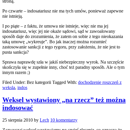
stroną.
Po czwarte – indosatariusz nie ma tych umów, ponieważ zapewne
nie istnieją.
I po piąte – z faktu, że umowa nie istnieje, więc nie ma jej
indosatariusz, więc jej nie okaże sądowi, sąd w zawoalowany
sposób daje do zrozumienia, że zatem on sobie z tego nieokazania
taką umowę „wykreuje”. Bo jak inaczej można rozumieć
zastosowanie sankcji z tego rygoru, przy założeniu, że nie jest to
pusta sankcja?
Sprawa naprawdę szła w jakiś niebezpieczny wyrok. Na szczęście
skończyła się w zupełnie inny, choć też paradny sposób. Ale o tym
innym razem ;)
Filed Under: Bez kategorii
Tagged With:
dochodzenie roszczeń z
weksla
,
indos
Weksel wystawiony „na rzecz” też można
indosować
25 sierpnia 2010
by
Lech
10 komentarzy
Zazwyczaj weksel wystawiamy
na czyjeś zlecenie
, co oznacza że