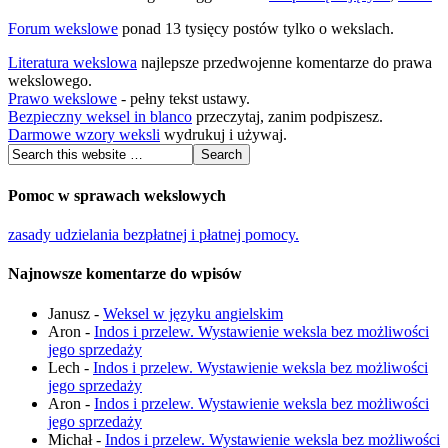
Forum wekslowe
ponad 13 tysięcy postów tylko o wekslach.
Literatura wekslowa
najlepsze przedwojenne komentarze do prawa
wekslowego.
Prawo wekslowe
- pełny tekst ustawy.
Bezpieczny weksel in blanco
przeczytaj, zanim podpiszesz.
Darmowe wzory weksli
wydrukuj i używaj.
Pomoc w sprawach wekslowych
zasady udzielania bezpłatnej i płatnej pomocy.
Najnowsze komentarze do wpisów
Janusz
-
Weksel w języku angielskim
Aron
-
Indos i przelew. Wystawienie weksla bez możliwości
jego sprzedaży
Lech
-
Indos i przelew. Wystawienie weksla bez możliwości
jego sprzedaży
Aron
-
Indos i przelew. Wystawienie weksla bez możliwości
jego sprzedaży
Michał
-
Indos i przelew. Wystawienie weksla bez możliwości