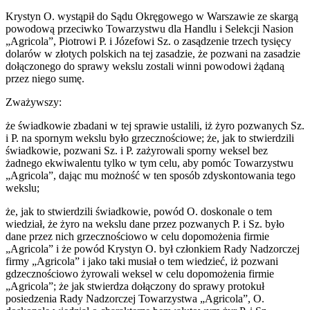
Krystyn O. wystąpił do Sądu Okręgowego w Warszawie ze skargą
powodową przeciwko Towarzystwu dla Handlu i Selekcji Nasion
„Agricola”, Piotrowi P. i Józefowi Sz. o zasądzenie trzech tysięcy
dolarów w złotych polskich na tej zasadzie, że pozwani na zasadzie
dołączonego do sprawy wekslu zostali winni powodowi żądaną
przez niego sumę.
Zważywszy:
że świadkowie zbadani w tej sprawie ustalili, iż żyro pozwanych Sz.
i P. na spornym wekslu było grzecznościowe; że, jak to stwierdzili
świadkowie, pozwani Sz. i P. zażyrowali sporny weksel bez
żadnego ekwiwalentu tylko w tym celu, aby pomóc Towarzystwu
„Agricola”, dając mu możność w ten sposób zdyskontowania tego
wekslu;
że, jak to stwierdzili świadkowie, powód O. doskonale o tem
wiedział, że żyro na wekslu dane przez pozwanych P. i Sz. było
dane przez nich grzecznościowo w celu dopomożenia firmie
„Agricola” i że powód Krystyn O. był członkiem Rady Nadzorczej
firmy „Agricola” i jako taki musiał o tem wiedzieć, iż pozwani
gdzecznościowo żyrowali weksel w celu dopomożenia firmie
„Agricola”; że jak stwierdza dołączony do sprawy protokuł
posiedzenia Rady Nadzorczej Towarzystwa „Agricola”, O.