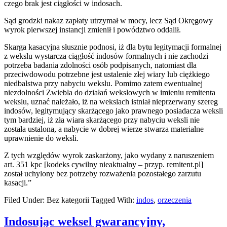
czego brak jest ciągłości w indosach.
Sąd grodzki nakaz zapłaty utrzymał w mocy, lecz Sąd Okręgowy
wyrok pierwszej instancji zmienił i powództwo oddalił.
Skarga kasacyjna słusznie podnosi, iż dla bytu legitymacji formalnej
z wekslu wystarcza ciągłość indosów formalnych i nie zachodzi
potrzeba badania zdolności osób podpisanych, natomiast dla
przeciwdowodu potrzebne jest ustalenie złej wiary lub ciężkiego
niedbalstwa przy nabyciu wekslu. Pomimo zatem ewentualnej
niezdolności Zwiebla do działań wekslowych w imieniu remitenta
wekslu, uznać należało, iż na wekslach istniał nieprzerwany szereg
indosów, legitymujący skarżącego jako prawnego posiadacza weksli
tym bardziej, iż zła wiara skarżącego przy nabyciu weksli nie
została ustalona, a nabycie w dobrej wierze stwarza materialne
uprawnienie do weksli.
Z tych względów wyrok zaskarżony, jako wydany z naruszeniem
art. 351 kpc [kodeks cywilny nieaktualny – przyp. remitent.pl]
został uchylony bez potrzeby rozważenia pozostałego zarzutu
kasacji.”
Filed Under: Bez kategorii
Tagged With:
indos
,
orzeczenia
Indosując weksel gwarancyjny,