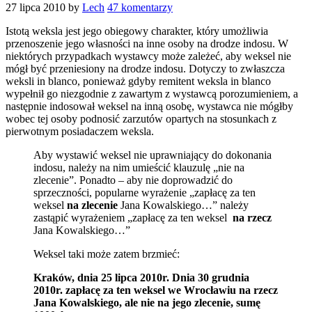
27 lipca 2010
by
Lech
47 komentarzy
Istotą weksla jest jego obiegowy charakter, który umożliwia
przenoszenie jego własności na inne osoby na drodze indosu. W
niektórych przypadkach wystawcy może zależeć, aby weksel nie
mógł być przeniesiony na drodze indosu. Dotyczy to zwłaszcza
weksli in blanco, ponieważ gdyby remitent weksla in blanco
wypełnił go niezgodnie z zawartym z wystawcą porozumieniem, a
następnie indosował weksel na inną osobę, wystawca nie mógłby
wobec tej osoby podnosić zarzutów opartych na stosunkach z
pierwotnym posiadaczem weksla.
Aby wystawić weksel nie uprawniający do dokonania
indosu, należy na nim umieścić klauzulę „nie na
zlecenie”. Ponadto – aby nie doprowadzić do
sprzeczności, popularne wyrażenie „zapłacę za ten
weksel
na zlecenie
Jana Kowalskiego…” należy
zastąpić wyrażeniem „zapłacę za ten weksel
na rzecz
Jana Kowalskiego…”
Weksel taki może zatem brzmieć:
Kraków, dnia 25 lipca 2010r. Dnia 30 grudnia
2010r. zapłacę
za ten weksel
we Wrocławiu na rzecz
Jana Kowalskiego, ale nie na jego zlecenie, sumę