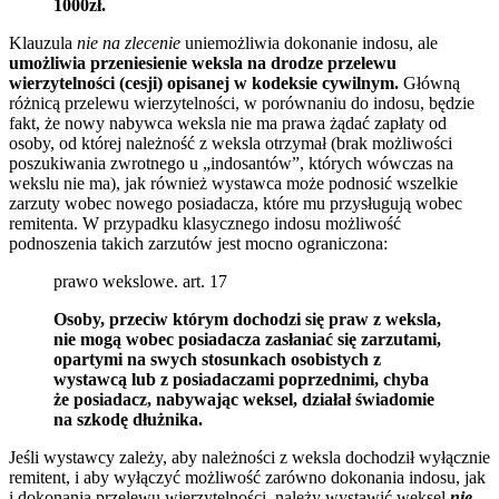
1000zł.
Klauzula
nie na zlecenie
uniemożliwia dokonanie indosu, ale
umożliwia przeniesienie weksla na drodze przelewu
wierzytelności (cesji) opisanej w kodeksie cywilnym.
Główną
różnicą przelewu wierzytelności, w porównaniu do indosu, będzie
fakt, że nowy nabywca weksla nie ma prawa żądać zapłaty od
osoby, od której należność z weksla otrzymał (brak możliwości
poszukiwania zwrotnego u „indosantów”, których wówczas na
wekslu nie ma), jak również wystawca może podnosić wszelkie
zarzuty wobec nowego posiadacza, które mu przysługują wobec
remitenta. W przypadku klasycznego indosu możliwość
podnoszenia takich zarzutów jest mocno ograniczona:
prawo wekslowe. art. 17
Osoby, przeciw którym dochodzi się praw z weksla,
nie mogą wobec posiadacza zasłaniać się zarzutami,
opartymi na swych stosunkach osobistych z
wystawcą lub z posiadaczami poprzednimi, chyba
że posiadacz, nabywając weksel, działał świadomie
na szkodę dłużnika.
Jeśli wystawcy zależy, aby należności z weksla dochodził wyłącznie
remitent, i aby wyłączyć możliwość zarówno dokonania indosu, jak
i dokonania przelewu wierzytelności, należy wystawić weksel
nie