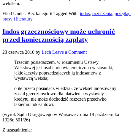
wekslem.
Filed Under: Bez kategorii
Tagged With:
indos
,
orzeczenia
,
przegląd
prasy i literatury
Indos grzecznościowy może uchronić
przed koniecznością zapłaty
23 czerwca 2010
by
Lech
Leave a Comment
Trzecim posiadaczem, w rozumieniu Ustawy
Wekslowej jest osoba nie wtajemniczona w stosunki,
jakie łączyły poprzedzających ją indosantów z
wystawcą weksla;
o ile przeto posiadacz wiedział, że weksel indosowany
został grzecznościowo dla ułatwienia wystawcy
kredytu, nie może dochodzić roszczeń przeciwko
takiemu indosantowi.
(wyrok Sądu Okręgowego w Warsawe z dnia 19 października
1926r. 501/26)
Z uzasadnienia: