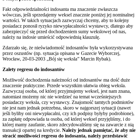
Fakt odpowiedzialności indosanta ma znaczenie zwłaszcza
wówczas, jeśli sprzedajemy weksel znacznie poniżej jej nominalnej
wartości. W takich sytuacjach zazwyczaj chcemy, aby to kolejny
posiadacz ponosił ryzyko niewypłacalności wystawcy, dlatego aby
zabezpieczyć się przed dochodzeniem sumy wekslowej od nas,
należy na indosie umieścić odpowiednią klauzulę.
Zdarzało się, że nieświadomość indosantów była wykorzystywana
przez oszustów (np. sytuacja opisana w Gazecie Wyborczej,
Wrocław, 20-03-2003 „Bój się weksla” Marcin Rybak).
Zalety regresu do indosantów
Możliwość dochodzenia należności od indosantów ma dość duże
znaczenie praktyczne. Przede wszystkim ułatwia obieg weksla.
Zazwyczaj osoba, od której przyjmujemy weksel, jest nam znana,
natomiast możemy nic nie wiedzieć na temat wcześniejszych
posiadaczy weksla, czy wystawcy. Znajomość tamtych podmiotów
nie jest nam jednak potrzebna, skoro w najgorszej sytuacji (nawet
jeśli byliby oni niewypłacalni, czy ich podpisy byłyby podrobione),
za zapłatę odpowiada ta osoba, od której weksel przyjęliśmy, i do
której mamy zaufanie, skoro zdecydowaliśmy się na zawarcie z nią
transakcji opartej na kredycie.
Należy jednak pamiętać, że aby nie
stracić możliwości regresu do indosanta, należy przedstawić