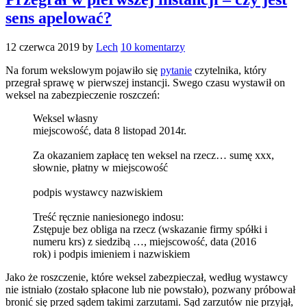
sens apelować?
12 czerwca 2019
by
Lech
10 komentarzy
Na forum wekslowym pojawiło się
pytanie
czytelnika, który
przegrał sprawę w pierwszej instancji. Swego czasu wystawił on
weksel na zabezpieczenie roszczeń:
Weksel własny
miejscowość, data 8 listopad 2014r.
Za okazaniem zapłacę ten weksel na rzecz… sumę xxx,
słownie, płatny w miejscowość
podpis wystawcy nazwiskiem
Treść ręcznie naniesionego indosu:
Zstępuje bez obliga na rzecz (wskazanie firmy spółki i
numeru krs) z siedzibą …, miejscowość, data (2016
rok) i podpis imieniem i nazwiskiem
Jako że roszczenie, które weksel zabezpieczał, według wystawcy
nie istniało (zostało spłacone lub nie powstało), pozwany próbował
bronić się przed sądem takimi zarzutami. Sąd zarzutów nie przyjął,