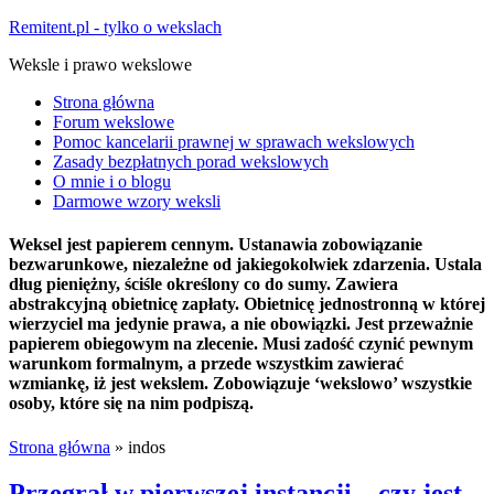
Remitent.pl - tylko o wekslach
Weksle i prawo wekslowe
Strona główna
Forum wekslowe
Pomoc kancelarii prawnej w sprawach wekslowych
Zasady bezpłatnych porad wekslowych
O mnie i o blogu
Darmowe wzory weksli
Weksel jest papierem cennym. Ustanawia zobowiązanie
bezwarunkowe, niezależne od jakiegokolwiek zdarzenia. Ustala
dług pieniężny, ściśle określony co do sumy. Zawiera
abstrakcyjną obietnicę zapłaty. Obietnicę jednostronną w której
wierzyciel ma jedynie prawa, a nie obowiązki. Jest przeważnie
papierem obiegowym na zlecenie. Musi zadość czynić pewnym
warunkom formalnym, a przede wszystkim zawierać
wzmiankę, iż jest wekslem. Zobowiązuje ‘wekslowo’ wszystkie
osoby, które się na nim podpiszą.
Strona główna
»
indos
Przegrał w pierwszej instancji – czy jest