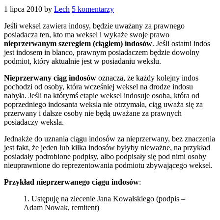
1 lipca 2010
by
Lech
5 komentarzy
Jeśli weksel zawiera indosy, będzie uważany za prawnego
posiadacza ten, kto ma weksel i wykaże swoje prawo
nieprzerwanym szeregiem (ciągiem) indosów
. Jeśli ostatni indos
jest indosem in blanco, prawnym posiadaczem będzie dowolny
podmiot, który aktualnie jest w posiadaniu wekslu.
Nieprzerwany ciąg indosów
oznacza, że każdy kolejny indos
pochodzi od osoby, która wcześniej weksel na drodze indosu
nabyła. Jeśli na którymś etapie weksel indosuje osoba, która od
poprzedniego indosanta weksla nie otrzymała, ciąg uważa się za
przerwany i dalsze osoby nie będą uważane za prawnych
posiadaczy weksla.
Jednakże do uznania ciągu indosów za nieprzerwany, bez znaczenia
jest fakt, że jeden lub kilka indosów byłyby nieważne, na przykład
posiadały podrobione podpisy, albo podpisały się pod nimi osoby
nieuprawnione do reprezentowania podmiotu zbywającego weksel.
Przykład nieprzerwanego ciągu indosów
:
1. Ustępuję na zlecenie Jana Kowalskiego (podpis –
Adam Nowak, remitent)