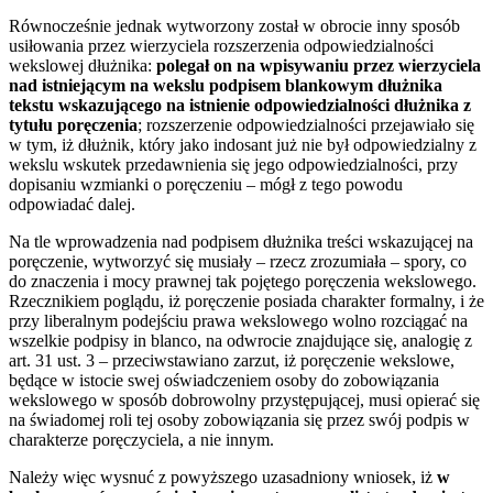
Równocześnie jednak wytworzony został w obrocie inny sposób
usiłowania przez wierzyciela rozszerzenia odpowiedzialności
wekslowej dłużnika:
polegał on na wpisywaniu przez wierzyciela
nad istniejącym na wekslu podpisem blankowym dłużnika
tekstu wskazującego na istnienie odpowiedzialności dłużnika z
tytułu poręczenia
; rozszerzenie odpowiedzialności przejawiało się
w tym, iż dłużnik, który jako indosant już nie był odpowiedzialny z
wekslu wskutek przedawnienia się jego odpowiedzialności, przy
dopisaniu wzmianki o poręczeniu – mógł z tego powodu
odpowiadać dalej.
Na tle wprowadzenia nad podpisem dłużnika treści wskazującej na
poręczenie, wytworzyć się musiały – rzecz zrozumiała – spory, co
do znaczenia i mocy prawnej tak pojętego poręczenia wekslowego.
Rzecznikiem poglądu, iż poręczenie posiada charakter formalny, i że
przy liberalnym podejściu prawa wekslowego wolno rozciągać na
wszelkie podpisy in blanco, na odwrocie znajdujące się, analogię z
art. 31 ust. 3 – przeciwstawiano zarzut, iż poręczenie wekslowe,
będące w istocie swej oświadczeniem osoby do zobowiązania
wekslowego w sposób dobrowolny przystępującej, musi opierać się
na świadomej roli tej osoby zobowiązania się przez swój podpis w
charakterze poręczyciela, a nie innym.
Należy więc wysnuć z powyższego uzasadniony wniosek, iż
w