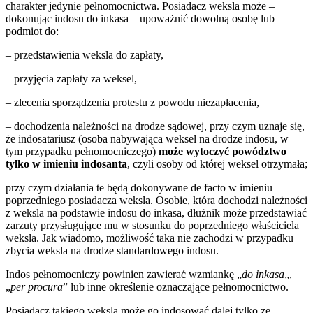
charakter jedynie pełnomocnictwa. Posiadacz weksla może –
dokonując indosu do inkasa – upoważnić dowolną osobę lub
podmiot do:
– przedstawienia weksla do zapłaty,
– przyjęcia zapłaty za weksel,
– zlecenia sporządzenia protestu z powodu niezapłacenia,
– dochodzenia należności na drodze sądowej, przy czym uznaje się,
że indosatariusz (osoba nabywająca weksel na drodze indosu, w
tym przypadku pełnomocniczego)
może wytoczyć powództwo
tylko w imieniu indosanta
, czyli osoby od której weksel otrzymała;
przy czym działania te będą dokonywane de facto w imieniu
poprzedniego posiadacza weksla. Osobie, która dochodzi należności
z weksla na podstawie indosu do inkasa, dłużnik może przedstawiać
zarzuty przysługujące mu w stosunku do poprzedniego właściciela
weksla. Jak wiadomo, możliwość taka nie zachodzi w przypadku
zbycia weksla na drodze standardowego indosu.
Indos pełnomocniczy powinien zawierać wzmiankę „
do inkasa
„,
„
per procura
” lub inne określenie oznaczające pełnomocnictwo.
Posiadacz takiego weksla może go indosować dalej tylko ze