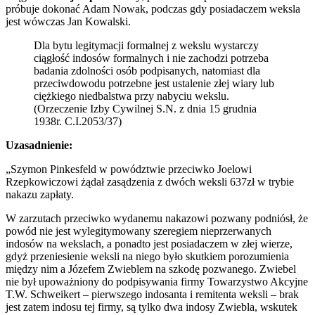
próbuje dokonać Adam Nowak, podczas gdy posiadaczem weksla
jest wówczas Jan Kowalski.
Dla bytu legitymacji formalnej z wekslu wystarczy
ciągłość indosów formalnych i nie zachodzi potrzeba
badania zdolności osób podpisanych, natomiast dla
przeciwdowodu potrzebne jest ustalenie złej wiary lub
ciężkiego niedbalstwa przy nabyciu wekslu.
(Orzeczenie Izby Cywilnej S.N. z dnia 15 grudnia
1938r. C.I.2053/37)
Uzasadnienie:
„Szymon Pinkesfeld w powództwie przeciwko Joelowi
Rzepkowiczowi żądał zasądzenia z dwóch weksli 637zł w trybie
nakazu zapłaty.
W zarzutach przeciwko wydanemu nakazowi pozwany podniósł, że
powód nie jest wylegitymowany szeregiem nieprzerwanych
indosów na wekslach, a ponadto jest posiadaczem w złej wierze,
gdyż przeniesienie weksli na niego było skutkiem porozumienia
między nim a Józefem Zwieblem na szkodę pozwanego. Zwiebel
nie był upoważniony do podpisywania firmy Towarzystwo Akcyjne
T.W. Schweikert – pierwszego indosanta i remitenta weksli – brak
jest zatem indosu tej firmy, są tylko dwa indosy Zwiebla, wskutek