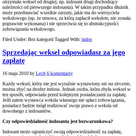
otrzymała weksel od drugiej, np. indosant drugi dochodzący
należności od pierwszego indosanta). W takim przypadku dłużnik
może przedstawiać wszelkie zarzuty, jakie ma do wierzyciela
wekslowego (np. że umowa, za którą zapłacił wekslem, nie została
poprawnie wykonana) i nie sprzeciwia się to abstrakcyjności
zobowiązania wekslowego.
Filed Under: Bez kategorii
Tagged With:
indos
Sprzedając weksel odpowiadasz za jego
zapłatę
16 maja 2010
by
Lech
6 komentarzy
Każdy weksel, który nie jest wyraźnie wystawiony
nie na zlecenie
,
można zbyć na drodze indosu. Jednak osoba, która zbyła weksel w
ten sposób, odpowiada przed kolejnymi posiadaczami za zapłatę.
Jeśli zatem wystawca weksla własnego nie spłaci zobowiązania,
posiadacz będzie mógł realizować swoje prawo z weksla od
dowolnego z indosantów.
Czy odpowiedzialność indosanta jest bezwarunkowa?
Indosant może ograniczyć swoją odpowiedzialność za zapłatę,