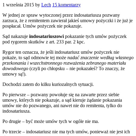
1 września 2015
by
Lech
15 komentarzy
W jednej ze spraw wytoczonej przez indosatariusza pozwany
zarzuca, że z remitentem zawierał jakieś umowy pożyczki i że już je
pospłacał. Umów pożyczek nie pokazuje.
Sąd nakazuje
indosatariuszowi
pokazanie tych umów pożyczek
pod rygorem skutków z art. 233 par. 2 kpc.
Rygor ten oznacza, że jeśli indosatariusz umów pożyczek nie
pokaże, to sąd odmowie tej może
nadać znaczenie według własnego
przekonania i wszechstronnego rozważenia zebranego materiału
dowodowego
(czyli po chłopsku – nie pokazałeś? To znaczy, że
umowy są!).
Dochodzi zatem do kilku kuriozalnych sytuacji.
Po pierwsze – pozwany powołuje się na zawarte przez siebie
umowy, których nie pokazuje, a sąd kieruje żądanie pokazania
umów nie do pozwanego, ani nawet nie do remitenta, tylko do
indosatariusza.
Po drugie – być może umów tych w ogóle nie ma.
Po trzecie – indosatariusz nie ma tych umów, ponieważ nie jest ich