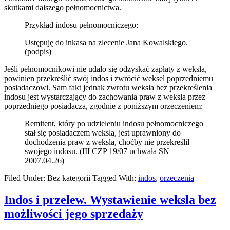
skutkami dalszego pełnomocnictwa.
Przykład indosu pełnomocniczego:
Ustępuję do inkasa na zlecenie Jana Kowalskiego.
(podpis)
Jeśli pełnomocnikowi nie udało się odzyskać zapłaty z weksla,
powinien przekreślić swój indos i zwrócić weksel poprzedniemu
posiadaczowi. Sam fakt jednak zwrotu weksla bez przekreślenia
indosu jest wystarczający do zachowania praw z weksla przez
poprzedniego posiadacza, zgodnie z poniższym orzeczeniem:
Remitent, który po udzieleniu indosu pełnomocniczego
stał się posiadaczem weksla, jest uprawniony do
dochodzenia praw z weksla, choćby nie przekreślił
swojego indosu. (III CZP 19/07 uchwała SN
2007.04.26)
Filed Under: Bez kategorii
Tagged With:
indos
,
orzeczenia
Indos i przelew. Wystawienie weksla bez
możliwości jego sprzedaży