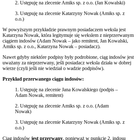
2. Ustępuję na zlecenie Amiks sp. z o.o. (Jan Kowalski)
3. Ustępuję na zlecenie Katarzyny Nowak (Amiks sp. z
o.o.)
W powyższym przykładzie prawnym posiadaczem weksla jest
Katarzyna Nowak, która legitymuje się wekslem z nieprzerwanym
ciągiem indosów (Adam Nowak – jako remitent, Jan Kowalski,
Amiks sp. z o.o., Katarzyna Nowak – posiadacz).
Nawet gdyby niektóre podpisy były podrobione, ciąg indosów jest
uważany za nieprzerwany, jeśli posiadacz weksla działa w dobrej
wierze (czyli jeśli nie wiedział o wadzie podpisów).
Przykład przerwanego ciągu indosów:
1. Ustępuję na zlecenie Jana Kowalskiego (podpis –
Adam Nowak, remitent)
2. Ustępuję na zlecenie Amiks sp. z o.o. (Adam
Nowak)
3. Ustępuję na zlecenie Katarzyny Nowak (Amiks sp. z
o.o.)
Ciąg indosów
jest przerwany
, ponieważ w punkcie 2. indosu