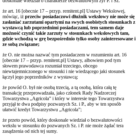
doskonale wiedział o charakterze bezwalutowym żyr P. i Sz.
że art. 16 [obecnie 17 – przyp. remitent.pl] Ustawy Wekslowej,
mówiąc, iż
przeciw posiadaczowi dłużnik wekslowy nie może się
zasłaniać zarzutami opartymi na swych osobistych stosunkach z
wystawcą lub poprzednimi posiadaczami, tem samem daje
możność czynić takie zarzuty w stosunkach wekslowych tam,
gdzie wchodzą w grę bezpośrednio tylko osoby zainteresowane i
ze sobą związane;
że O. nie można nazwać tym posiadaczem w rozumieniu art. 16
[obecnie 17 – przyp. remitent.pl] Ustawy, albowiem pod tym
słowem prawodawca rozumiał trzeciego, obcego
niewtajemniczonego w stosunki i nie wiedzącego jaki stosunek
łączył jego poprzedników z wystawcą;
że powód O. był nie osobą trzecią, a tą osobą, która całą tę
transakcję przeprowadzała, jako członek Rady Nadzorczej
Towarzystwa „Agricola” i który w interesie tego Towarzystwa
przyjął te dwa podpisy pozwanych Sz. i P., aby w ten sposób
ułatwić kredyt Towarzystwu „Agricola”;
że przeto powód, który doskonale wiedział o bezwalutowości
wekslu w stosunku do pozwanych Sz. i P. nie może żądać tera
zasądzenia od nich tej sumy.