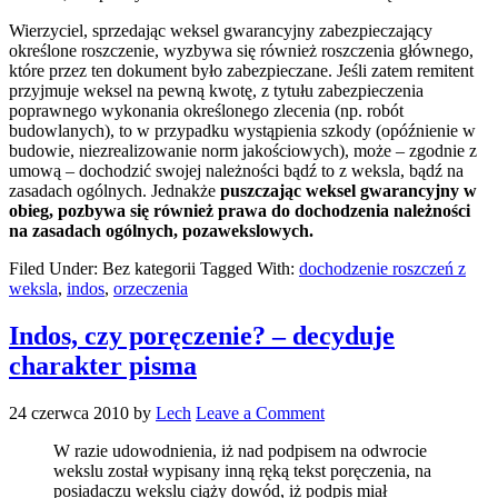
Wierzyciel, sprzedając weksel gwarancyjny zabezpieczający
określone roszczenie, wyzbywa się również roszczenia głównego,
które przez ten dokument było zabezpieczane. Jeśli zatem remitent
przyjmuje weksel na pewną kwotę, z tytułu zabezpieczenia
poprawnego wykonania określonego zlecenia (np. robót
budowlanych), to w przypadku wystąpienia szkody (opóźnienie w
budowie, niezrealizowanie norm jakościowych), może – zgodnie z
umową – dochodzić swojej należności bądź to z weksla, bądź na
zasadach ogólnych. Jednakże
puszczając weksel gwarancyjny w
obieg, pozbywa się również prawa do dochodzenia należności
na zasadach ogólnych, pozawekslowych.
Filed Under: Bez kategorii
Tagged With:
dochodzenie roszczeń z
weksla
,
indos
,
orzeczenia
Indos, czy poręczenie? – decyduje
charakter pisma
24 czerwca 2010
by
Lech
Leave a Comment
W razie udowodnienia, iż nad podpisem na odwrocie
wekslu został wypisany inną ręką tekst poręczenia, na
posiadaczu wekslu ciąży dowód, iż podpis miał