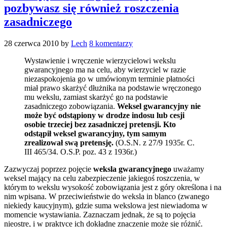
pozbywasz się również roszczenia
zasadniczego
28 czerwca 2010
by
Lech
8 komentarzy
Wystawienie i wręczenie wierzycielowi wekslu
gwarancyjnego ma na celu, aby wierzyciel w razie
niezaspokojenia go w umówionym terminie płatności
miał prawo skarżyć dłużnika na podstawie wręczonego
mu wekslu, zamiast skarżyć go na podstawie
zasadniczego zobowiązania.
Weksel gwarancyjny nie
może być odstąpiony w drodze indosu lub cesji
osobie trzeciej bez zasadniczej pretensji. Kto
odstąpił weksel gwarancyjny, tym samym
zrealizował swą pretensję.
(O.S.N. z 27/9 1935r. C.
III 465/34. O.S.P. poz. 43 z 1936r.)
Zazwyczaj poprzez pojęcie
weksla gwarancyjnego
uważamy
weksel mający na celu zabezpieczenie jakiegoś roszczenia, w
którym to wekslu wysokość zobowiązania jest z góry określona i na
nim wpisana. W przeciwieństwie do weksla in blanco (zwanego
niekiedy kaucyjnym), gdzie suma wekslowa jest niewiadoma w
momencie wystawiania. Zaznaczam jednak, że są to pojęcia
nieostre, i w praktyce ich dokładne znaczenie może się różnić.