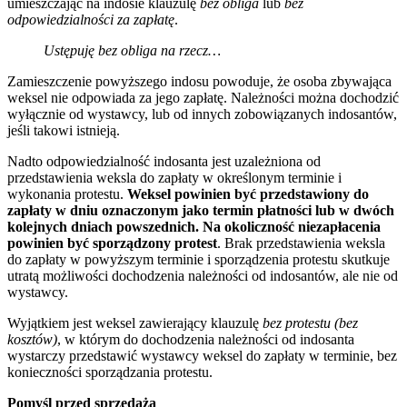
umieszczając na indosie klauzulę
bez obliga
lub
bez
odpowiedzialności za zapłatę
.
Ustępuję bez obliga na rzecz…
Zamieszczenie powyższego indosu powoduje, że osoba zbywająca
weksel nie odpowiada za jego zapłatę. Należności można dochodzić
wyłącznie od wystawcy, lub od innych zobowiązanych indosantów,
jeśli takowi istnieją.
Nadto odpowiedzialność indosanta jest uzależniona od
przedstawienia weksla do zapłaty w określonym terminie i
wykonania protestu.
Weksel powinien być przedstawiony do
zapłaty w dniu oznaczonym jako termin płatności lub w dwóch
kolejnych dniach powszednich. Na okoliczność niezapłacenia
powinien być sporządzony protest
. Brak przedstawienia weksla
do zapłaty w powyższym terminie i sporządzenia protestu skutkuje
utratą możliwości dochodzenia należności od indosantów, ale nie od
wystawcy.
Wyjątkiem jest weksel zawierający klauzulę
bez protestu
(bez
kosztów)
, w którym do dochodzenia należności od indosanta
wystarczy przedstawić wystawcy weksel do zapłaty w terminie, bez
konieczności sporządzania protestu.
Pomyśl przed sprzedażą