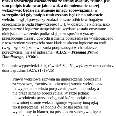
braku wyraźnego oświadczenia ze strony awalisty trudno jest
sam podpis traktować jako awal, a domniemanie raczej
wskazywać będzie na istnienie innego zobowiązania, w
szczególności gdy podpis umieszczony będzie na odwrocie
wekslu
. Pogląd powyższy znalazł słuszne odbicie w bogatym
orzecznictwie Sądu Najwyższego […], w oparciu na którem, jako
jego słuszne i logiczne uzupełnienie, wydane zostało omawiane
niniejszem orzeczenie, podkreślające w sposób wyraźny
przerzucenie ciężaru dowodu istnienia poręczenia na występującego
z roszczeniem wierzyciela oraz kładące akcent logiczny na woli
(wzgl. zgodzie) zobowiązania podpisanego w charakterze
poręczyciela, nie zaś indosanta. (
A.D.S. –
Przegląd Prawa
Handlowego, 1936r.
)
Podobnie wypowiedział się również Sąd Najwyższy w orzeczeniu z
dnia 1 grudnia 1927r. (1719/26)
Prawo wekslowe zezwala na umieszczenie poręczenia
za wystawcę również na odwrotnej stronie weksla oraz
na wypełnienie tekstu poręczenia przez inną osobę, a
nie przez samego poręczyciela. W razie jednak
udowodnienia przez osobę, nad której podpisem na
odwrotnej stronie weksla figuruje wpisany inną ręką
tekst poręczenia, że podpis ów został przez nią
wypełniony in blanco, na posiadaczu spoczywa ciężar