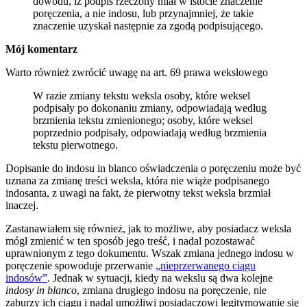
dowodu, iż podpis rzeczony miał w istocie znaczenie
poręczenia, a nie indosu, lub przynajmniej, że takie
znaczenie uzyskał następnie za zgodą podpisującego.
Mój komentarz
Warto również zwrócić uwagę na art. 69 prawa wekslowego
W razie zmiany tekstu weksla osoby, które weksel
podpisały po dokonaniu zmiany, odpowiadają według
brzmienia tekstu zmienionego; osoby, które weksel
poprzednio podpisały, odpowiadają według brzmienia
tekstu pierwotnego.
Dopisanie do indosu in blanco oświadczenia o poręczeniu może być
uznana za zmianę treści weksla, która nie wiąże podpisanego
indosanta, z uwagi na fakt, że pierwotny tekst weksla brzmiał
inaczej.
Zastanawiałem się również, jak to możliwe, aby posiadacz weksla
mógł zmienić w ten sposób jego treść, i nadal pozostawać
uprawnionym z tego dokumentu. Wszak zmiana jednego indosu w
poręczenie spowoduje przerwanie
„nieprzerwanego ciągu
indosów”
. Jednak w sytuacji, kiedy na wekslu są dwa kolejne
indosy in blanco
, zmiana drugiego indosu na poręczenie, nie
zaburzy ich ciągu i nadal umożliwi posiadaczowi legitymowanie się