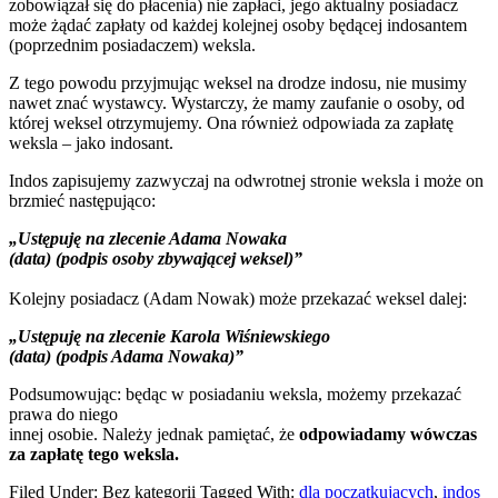
zobowiązał się do płacenia) nie zapłaci, jego aktualny posiadacz
może żądać zapłaty od każdej kolejnej osoby będącej indosantem
(poprzednim posiadaczem) weksla.
Z tego powodu przyjmując weksel na drodze indosu, nie musimy
nawet znać wystawcy. Wystarczy, że mamy zaufanie o osoby, od
której weksel otrzymujemy. Ona również odpowiada za zapłatę
weksla – jako indosant.
Indos zapisujemy zazwyczaj na odwrotnej stronie weksla i może on
brzmieć następująco:
„Ustępuję na zlecenie Adama Nowaka
(data) (podpis osoby zbywającej weksel)”
Kolejny posiadacz (Adam Nowak) może przekazać weksel dalej:
„Ustępuję na zlecenie Karola Wiśniewskiego
(data) (podpis Adama Nowaka)”
Podsumowując: będąc w posiadaniu weksla, możemy przekazać
prawa do niego
innej osobie. Należy jednak pamiętać, że
odpowiadamy wówczas
za zapłatę tego weksla.
Filed Under: Bez kategorii
Tagged With:
dla początkujących
,
indos