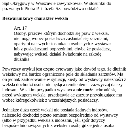
Sąd Okręgowy w Warszawie zawyrokował: W stosunku do
pozwanych Piotra P. i Józefa Sz. powództwo oddalić.
Bezwarunkowy charakter weksla
Art. 17
Osoby, przeciw którym dochodzi się praw z weksla,
nie mogą wobec posiadacza zasłaniać się zarzutami,
opartymi na swych stosunkach osobistych z wystawcą
lub z posiadaczami poprzednimi, chyba że posiadacz,
nabywając weksel, działał świadomie na szkodę
dłużnika.
Powyższy artykuł jest często cytowany jako dowód tego, że dłużnik
wekslowy ma bardzo ograniczone pole do składania zarzutów. Ma
on jednak zastosowanie w sytuacji, kiedy od wystawcy należności z
weksla dochodzi osoba nie będąca remitentem – zazwyczaj dalszy
indosant. W takim przypadku wystawca
nie może
uchronić się
przed wykupem weksla, przedstawiając zarzuty przysługujące mu
wobec któregokolwiek z wcześniejszych posiadaczy.
Jednakże duża część weksli nie posiada żadnych indosów,
należności dochodzi przeto remitent bezpośrednio od wystawcy
(albo w przypadku weksla z indosami, jeśli spór dotyczy
bezpośrednio związanych z wekslem osób, gdzie jedna osoba